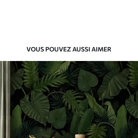
45
.00
27
.00
€
/m²
Premium
56
.67
34
.00
€
/m²
Vinyle Premium
VOUS POUVEZ AUSSI AIMER
65
.00
39
.00
€
/m²
Peel and Stick
81
.67
49
.00
€
/m²