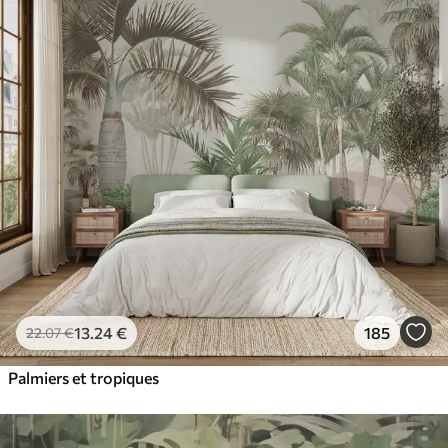
13
.24
€
185
22
.07
€
Palmiers et tropiques