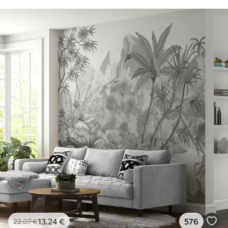
13
.24
€
576
22
.07
€