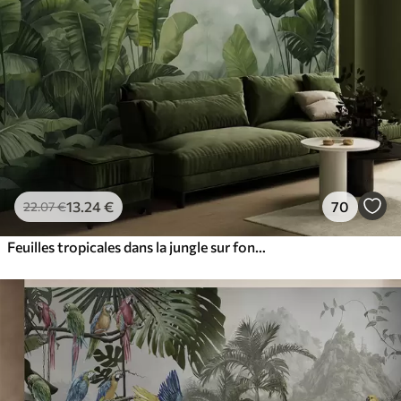
13
.24
€
70
22
.07
€
Feuilles tropicales dans la jungle sur fond de brouillard aquarelle humide