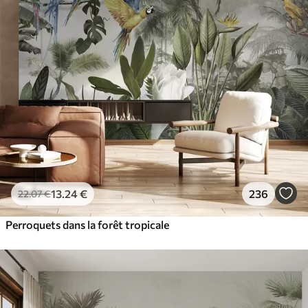
13
.24
€
236
22
.07
€
Perroquets dans la forêt tropicale