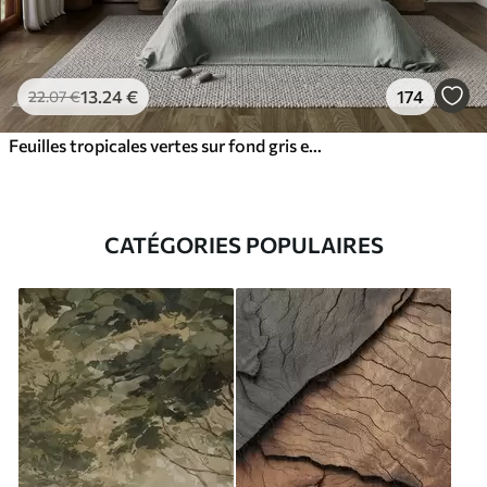
13
.24
€
174
22
.07
€
Feuilles tropicales vertes sur fond gris et blanc
CATÉGORIES POPULAIRES