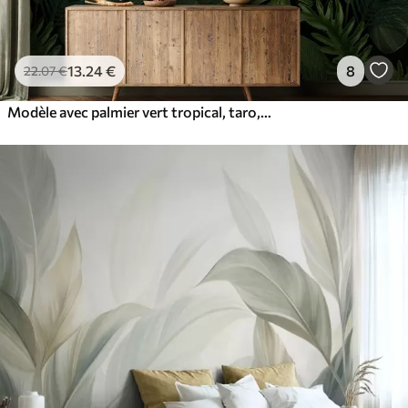
13
.24
€
8
22
.07
€
Modèle avec palmier vert tropical, taro, feuilles de bananier