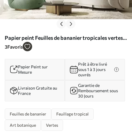
Papier peint Feuilles de bananier tropicales vertes
avec effet 3D N° w09559
3
Favoris
Prêt à être livré
Papier Peint sur
sous 1 à 3 jours
Mesure
ouvrés
Garantie de
Livraison Gratuite au
Remboursement sous
France
30 Jours
Feuilles de bananier
Feuillage tropical
Art botanique
Vertes