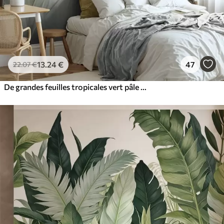
13
.24
€
47
22
.07
€
De grandes feuilles tropicales vert pâle aux couleurs douces et pastel, dans un style artistique texturé