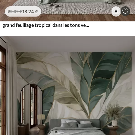
13
.24
€
8
22
.07
€
grand feuillage tropical dans les tons vert et pêche