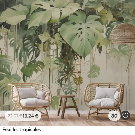
13
.24
€
80
22
.07
€
Feuilles tropicales