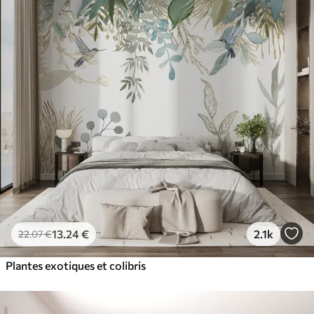
13
.24
€
2.1k
22
.07
€
Plantes exotiques et colibris