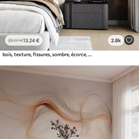
13
.24
€
2.8k
22
.07
€
bois, texture, fissures, sombre, écorce, surface