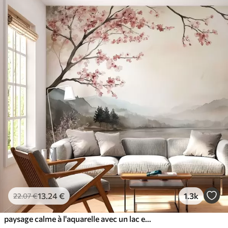
13
.24
€
1.3k
22
.07
€
paysage calme à l'aquarelle avec un lac et un arbre en fleurs