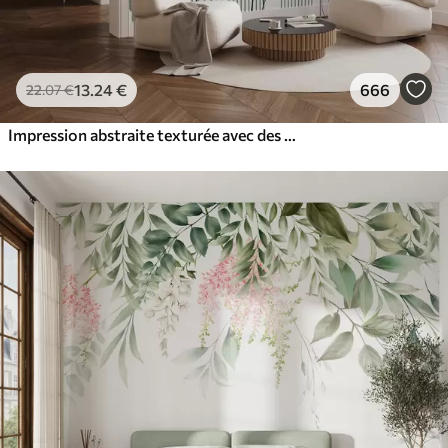
13
.24
€
666
22
.07
€
Impression abstraite texturée avec des formes géométriques, des cercles et des arcs et des plantes noires et vertes sur un fond blanc