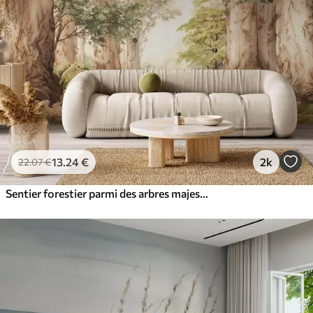
13
.24
€
2k
22
.07
€
Sentier forestier parmi des arbres majestueux, style aquarelle