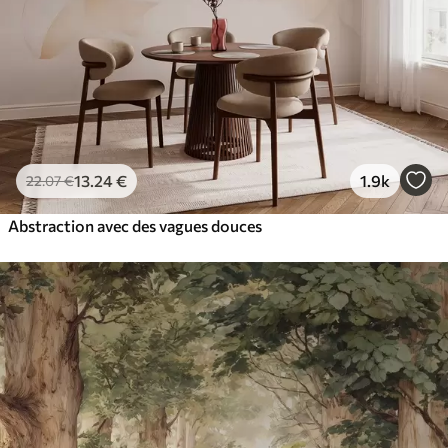
13
.24
€
1.9k
22
.07
€
Abstraction avec des vagues douces