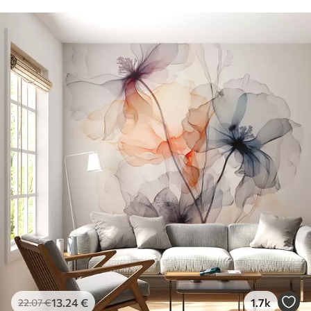
13
.24
€
1.7k
22
.07
€