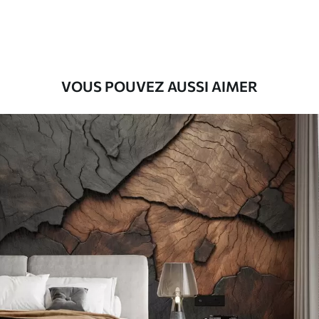
56
.67
34
.00
€
/m²
Vinyle Premium
65
.00
39
.00
€
/m²
VOUS POUVEZ AUSSI AIMER
Peel and Stick
81
.67
49
.00
€
/m²