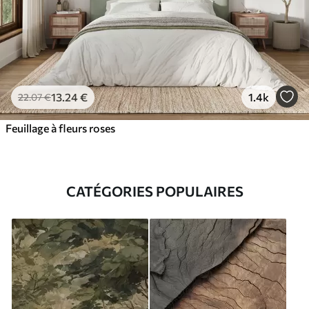
13
.24
€
1.4k
22
.07
€
Feuillage à fleurs roses
CATÉGORIES POPULAIRES