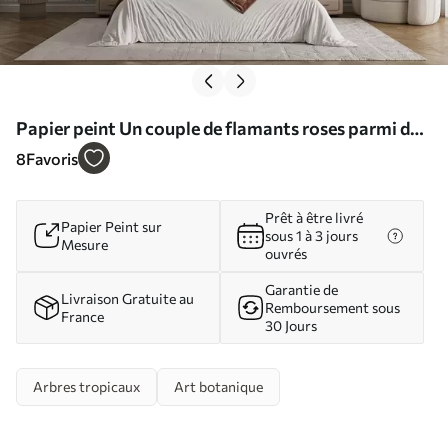
Papier peint Un couple de flamants roses parmi des
plantes tropicales N° w09687
8
Favoris
Prêt à être livré
Papier Peint sur
sous 1 à 3 jours
Mesure
ouvrés
Garantie de
Livraison Gratuite au
Remboursement sous
France
30 Jours
Arbres tropicaux
Art botanique