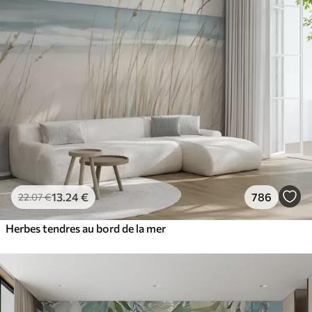
13
.24
€
786
22
.07
€
Herbes tendres au bord de la mer