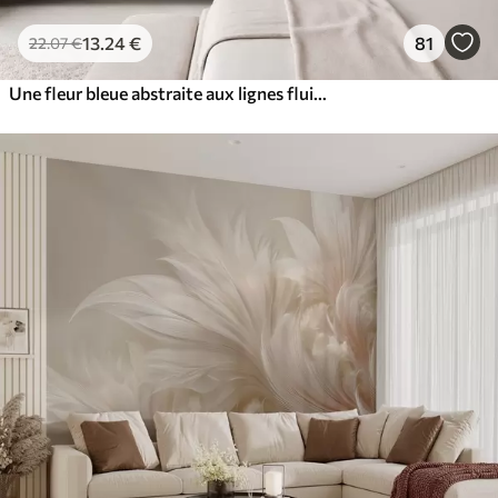
13
.24
€
81
22
.07
€
Une fleur bleue abstraite aux lignes fluides, dans le style Fluid Art