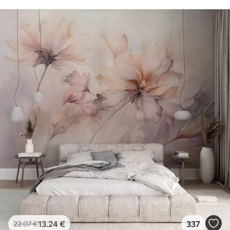
13
.24
€
337
22
.07
€