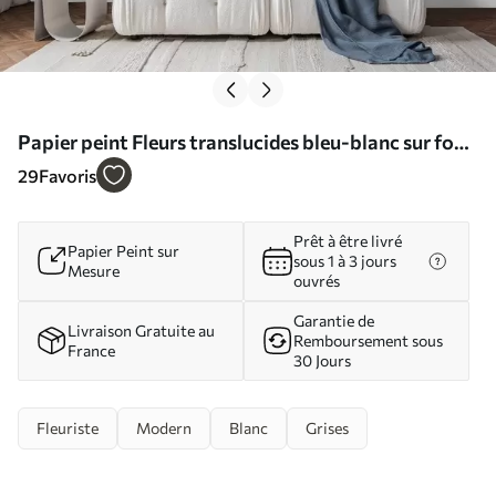
Papier peint Fleurs translucides bleu-blanc sur fond
clair N° w09720
29
Favoris
Prêt à être livré
Papier Peint sur
sous 1 à 3 jours
Mesure
ouvrés
Garantie de
Livraison Gratuite au
Remboursement sous
France
30 Jours
Fleuriste
Modern
Blanc
Grises