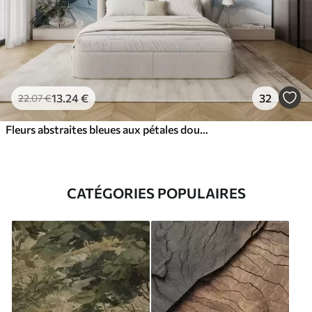
13
.24
€
32
22
.07
€
Fleurs abstraites bleues aux pétales doux et translucides et aux détails délicats, sur fond blanc
CATÉGORIES POPULAIRES