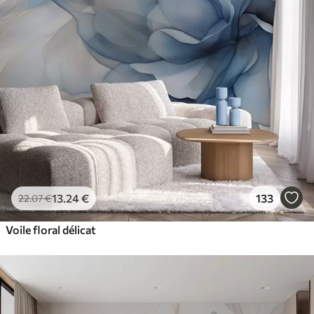
13
.24
€
133
22
.07
€
Voile floral délicat