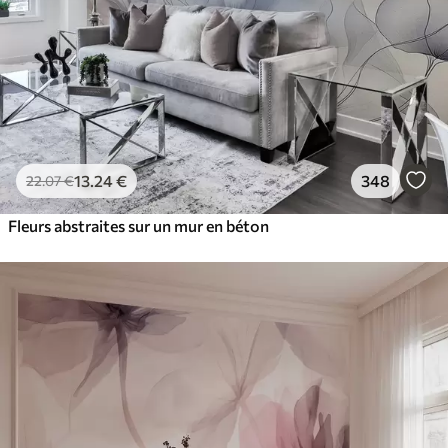
13
.24
€
348
22
.07
€
Fleurs abstraites sur un mur en béton