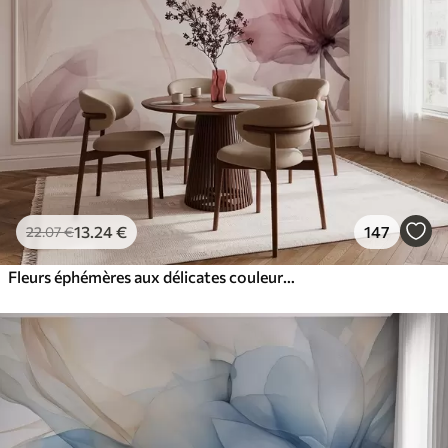
13
.24
€
147
22
.07
€
Fleurs éphémères aux délicates couleurs pastel