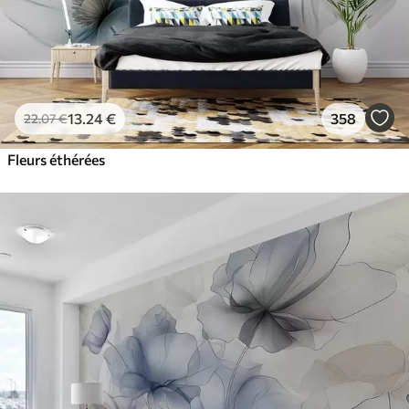
13
.24
€
358
22
.07
€
Fleurs éthérées