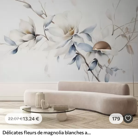
13
.24
€
179
22
.07
€
Délicates fleurs de magnolia blanches avec des pétales bleus doux sur un fond clair aquarelle imitation minimalisme