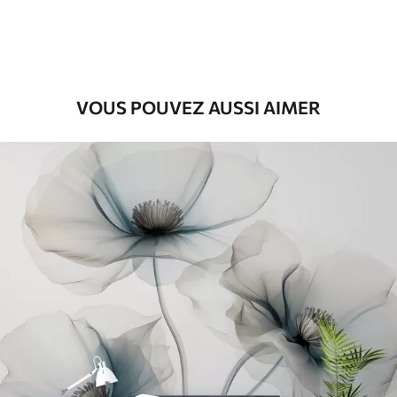
56
.67
34
.00
€
/m²
Vinyle Premium
65
.00
39
.00
€
/m²
VOUS POUVEZ AUSSI AIMER
Peel and Stick
81
.67
49
.00
€
/m²