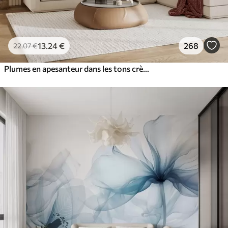
13
.24
€
268
22
.07
€
Plumes en apesanteur dans les tons crème vanille