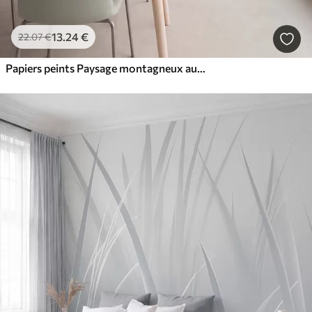
13
.24
€
22
.07
€
Papiers peints Paysage montagneux aux reliefs variés