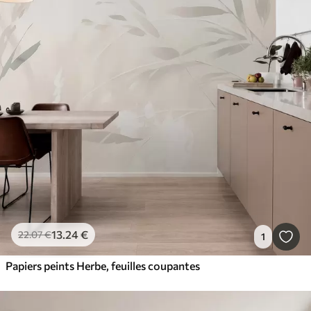
13
.24
€
22
.07
€
1
Papiers peints Herbe, feuilles coupantes