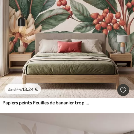
13
.24
€
22
.07
€
Papiers peints Feuilles de bananier tropicales ornées de grappes de baies de café rouges, style aquarelle