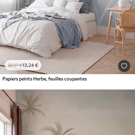
13
.24
€
22
.07
€
Papiers peints Herbe, feuilles coupantes