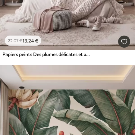
13
.24
€
22
.07
€
Papiers peints Des plumes délicates et aériennes, nimbées d'une brume rose-pêche aux reflets chatoyants