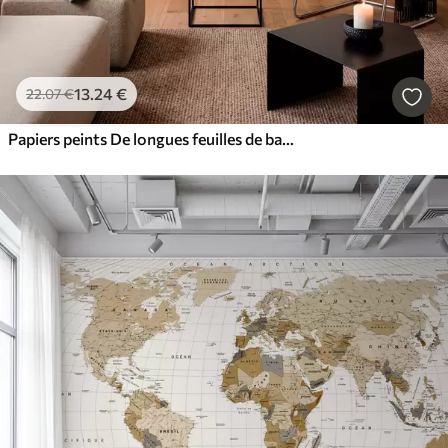
13
.24
€
22
.07
€
Papiers peints De longues feuilles de bananier