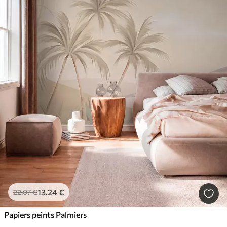
13
.24
€
22
.07
€
Papiers peints Palmiers