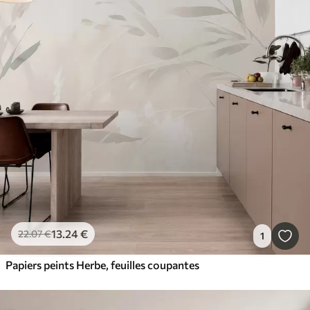
13
.24
€
22
.07
€
1
Papiers peints Herbe, feuilles coupantes