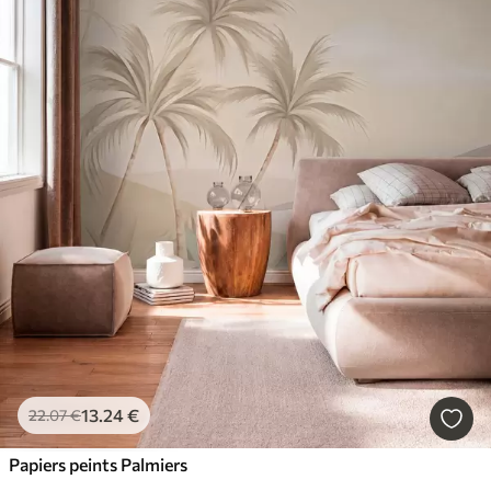
13
.24
€
22
.07
€
Papiers peints Palmiers