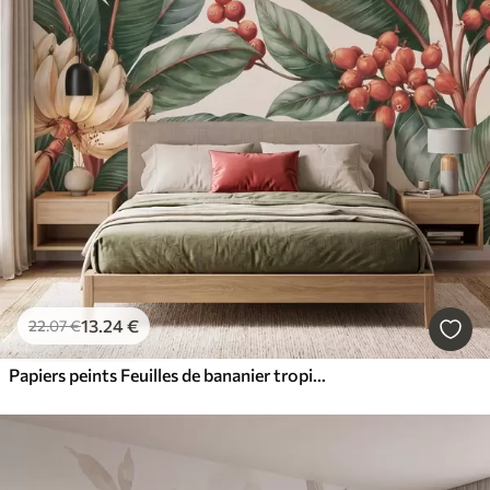
13
.24
€
22
.07
€
Papiers peints Feuilles de bananier tropicales ornées de grappes de baies de café rouges, style aquarelle