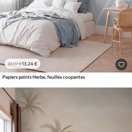
13
.24
€
22
.07
€
Papiers peints Herbe, feuilles coupantes