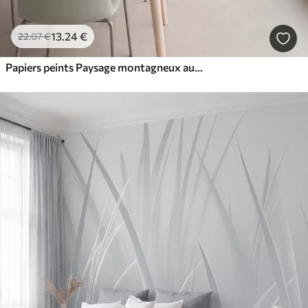
13
.24
€
22
.07
€
Papiers peints Paysage montagneux aux reliefs variés