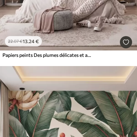
13
.24
€
22
.07
€
Papiers peints Des plumes délicates et aériennes, nimbées d'une brume rose-pêche aux reflets chatoyants