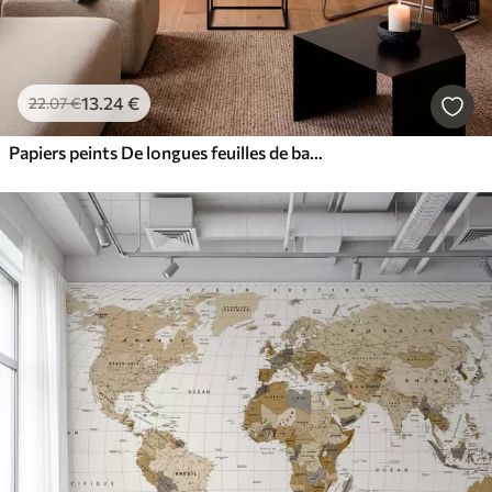
13
.24
€
22
.07
€
Papiers peints De longues feuilles de bananier