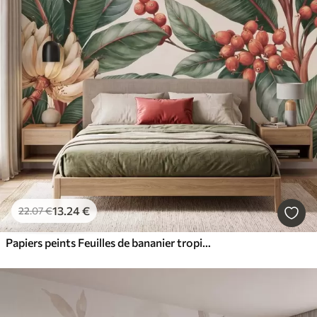
13
.24
€
22
.07
€
Papiers peints Feuilles de bananier tropicales ornées de grappes de baies de café rouges, style aquarelle