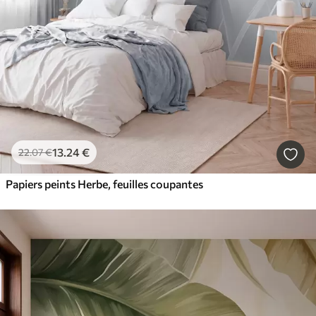
13
.24
€
22
.07
€
Papiers peints Herbe, feuilles coupantes