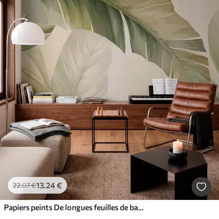
13
.24
€
22
.07
€
Papiers peints De longues feuilles de bananier