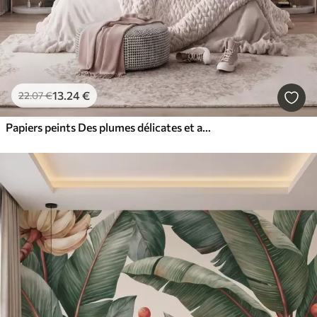
13
.24
€
22
.07
€
Papiers peints Des plumes délicates et aériennes, nimbées d'une brume rose-pêche aux reflets chatoyants