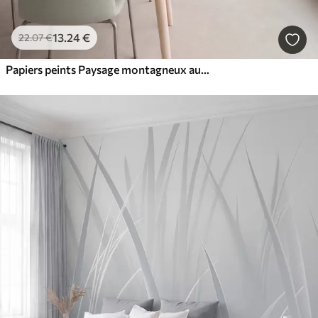
13
.24
€
22
.07
€
Papiers peints Paysage montagneux aux reliefs variés