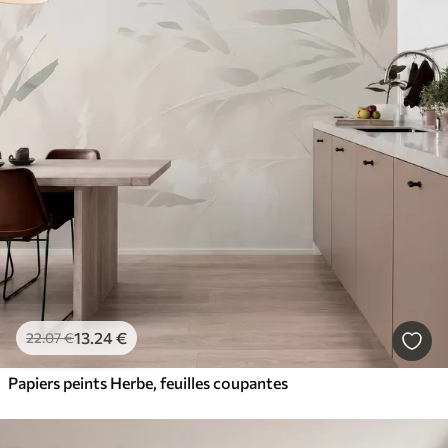
13
.24
€
22
.07
€
Papiers peints Herbe, feuilles coupantes