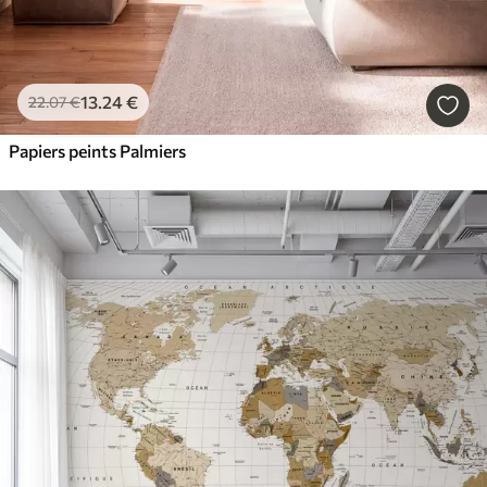
13
.24
€
22
.07
€
Papiers peints Palmiers