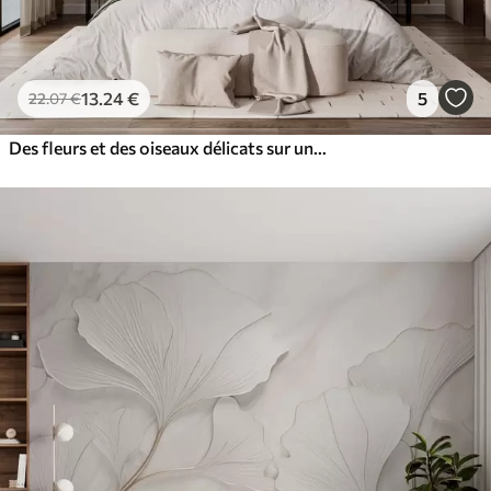
13
.24
€
5
22
.07
€
Des fleurs et des oiseaux délicats sur un fond doux