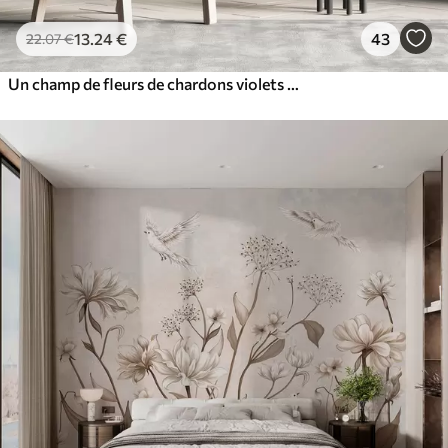
13
.24
€
43
22
.07
€
Un champ de fleurs de chardons violets avec des fleurs et du feuillage flous sur un arrière-plan texturé vintage