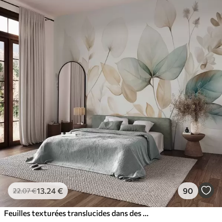
13
.24
€
90
22
.07
€
Feuilles texturées translucides dans des tons discrets de beige et de bleu sarcelle, avec des tiges délicates sur un fond doux et clair