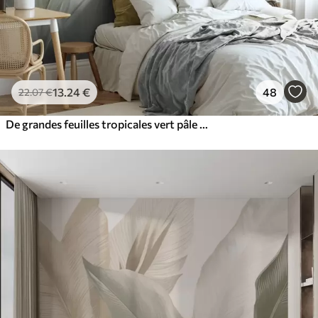
13
.24
€
48
22
.07
€
De grandes feuilles tropicales vert pâle aux couleurs douces et pastel, dans un style artistique texturé