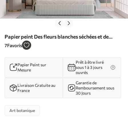
Papier peint Des fleurs blanches séchées et de
hautes herbes sur un fond doux et discret, peintes
7
Favoris
dans un style impressionniste N° w09823
Prêt à être livré
Papier Peint sur
sous 1 à 3 jours
Mesure
ouvrés
Garantie de
Livraison Gratuite au
Remboursement sous
France
30 Jours
Art botanique