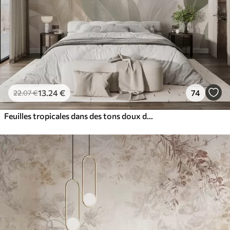
13
.24
€
74
22
.07
€
Feuilles tropicales dans des tons doux de beige et de vert, avec un effet d'aquarelle et des transitions de couleurs douces