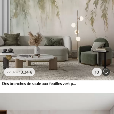
13
.24
€
10
22
.07
€
Des branches de saule aux feuilles vert pâle retombant sur un fond aux tons discrets, dans un style aquarelle