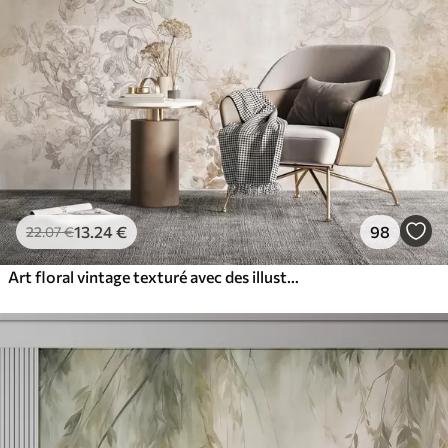
13
.24
€
98
22
.07
€
Art floral vintage texturé avec des illustrations délicates de fleurs et de feuilles de jardin dessinées, dans des tons pastel beige et sépia doux