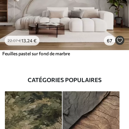
13
.24
€
67
22
.07
€
Feuilles pastel sur fond de marbre
CATÉGORIES POPULAIRES