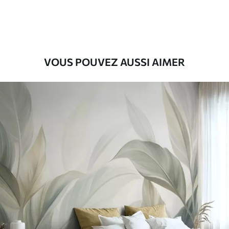
56
.67
34
.00
€
/m²
Vinyle Premium
65
.00
39
.00
€
/m²
VOUS POUVEZ AUSSI AIMER
Peel and Stick
81
.67
49
.00
€
/m²