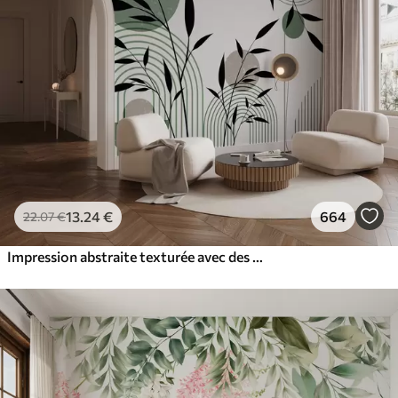
13
.24
€
664
22
.07
€
Impression abstraite texturée avec des formes géométriques, des cercles et des arcs et des plantes noires et vertes sur un fond blanc