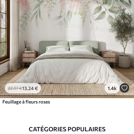
13
.24
€
1.4k
22
.07
€
Feuillage à fleurs roses
CATÉGORIES POPULAIRES