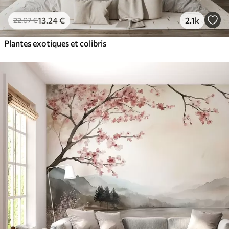
13
.24
€
2.1k
22
.07
€
Plantes exotiques et colibris