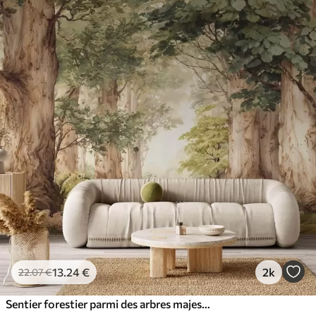
13
.24
€
2k
22
.07
€
Sentier forestier parmi des arbres majestueux, style aquarelle