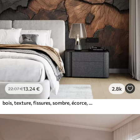
13
.24
€
2.8k
22
.07
€
bois, texture, fissures, sombre, écorce, surface