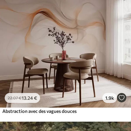
13
.24
€
1.9k
22
.07
€
Abstraction avec des vagues douces