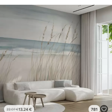
13
.24
€
781
22
.07
€