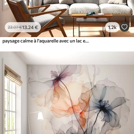
13
.24
€
1.2k
22
.07
€
paysage calme à l'aquarelle avec un lac et un arbre en fleurs