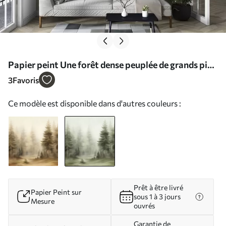
Papier peint Une forêt dense peuplée de grands pins
dans une légère brume, une œuvre d'art paysager
3
Favoris
aux textures riches N° w09830v1
Ce modèle est disponible dans d'autres couleurs :
Prêt à être livré
Papier Peint sur
sous 1 à 3 jours
Mesure
ouvrés
Garantie de