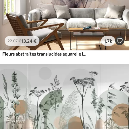
13
.24
€
1.7k
22
.07
€
Fleurs abstraites translucides aquarelle liquide