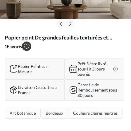
Papier peint De grandes feuilles texturées et
panachées, dans des tons de vert, de rouge et de
1
Favoris
marron, sur un fond clair N° w09891
Prêt à être livré
Papier Peint sur
sous 1 à 3 jours
Mesure
ouvrés
Garantie de
Livraison Gratuite au
Remboursement sous
France
30 Jours
Art botanique
Bordeaux
Couleurs claires neutres