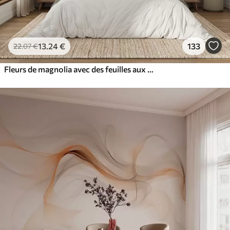
13
.24
€
133
22
.07
€
Fleurs de magnolia avec des feuilles aux couleurs pastel, blanches, roses et vertes, douces, délicates, style aquarelle