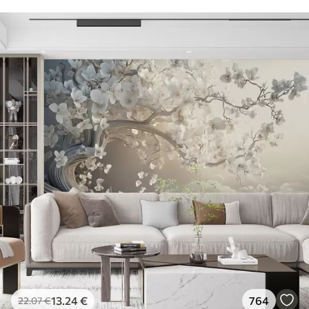
13
.24
€
764
22
.07
€