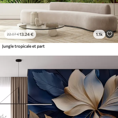
13
.24
€
1.1k
22
.07
€
Jungle tropicale et part