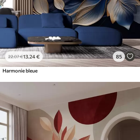
13
.24
€
85
22
.07
€
Harmonie bleue