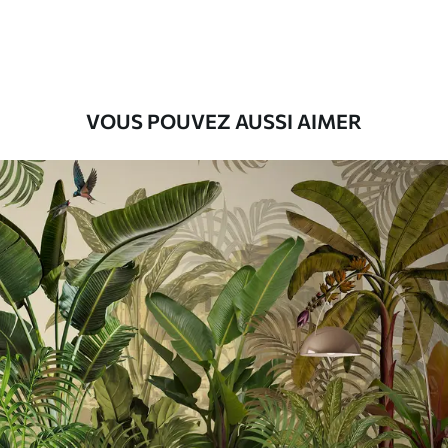
56
.67
34
.00
€
/m²
Vinyle Premium
65
.00
39
.00
€
/m²
VOUS POUVEZ AUSSI AIMER
Peel and Stick
81
.67
49
.00
€
/m²