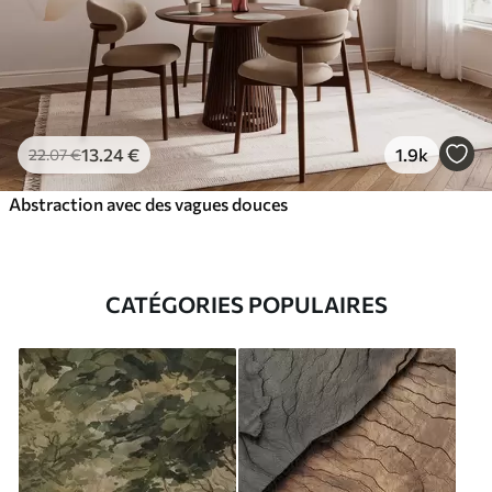
13
.24
€
1.9k
22
.07
€
Abstraction avec des vagues douces
CATÉGORIES POPULAIRES