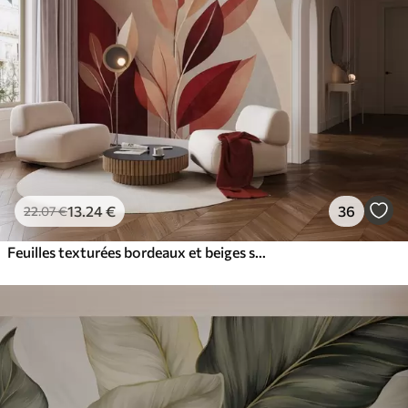
13
.24
€
36
22
.07
€
Feuilles texturées bordeaux et beiges sur un fond de formes abstraites, minimalisme, art moderne