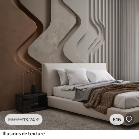
13
.24
€
616
22
.07
€
Illusions de texture