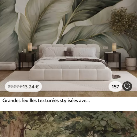
13
.24
€
157
22
.07
€
Grandes feuilles texturées stylisées avec des veines détaillées dans différentes nuances de vert, crème et beige