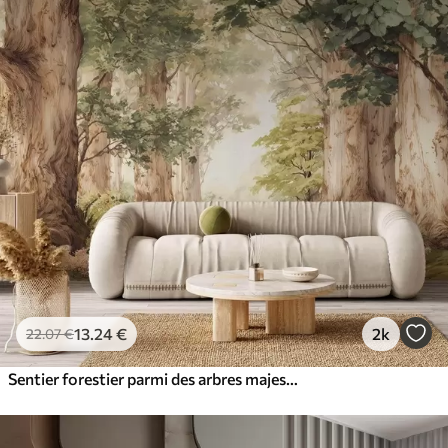
13
.24
€
2k
22
.07
€
Sentier forestier parmi des arbres majestueux, style aquarelle