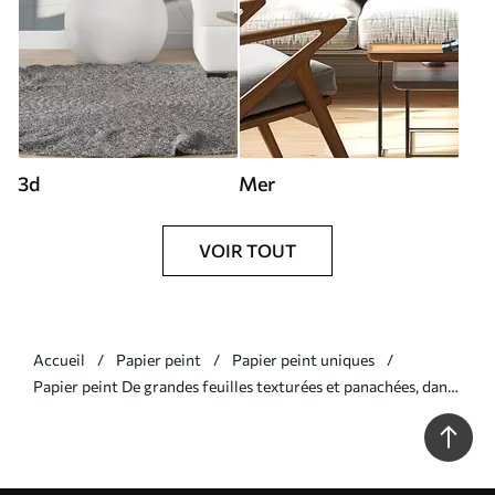
3d
Mer
VOIR TOUT
Accueil
Papier peint
Papier peint uniques
Papier peint De grandes feuilles texturées et panachées, dans
des tons de vert, de rouge et de marron, sur un fond clair N°
w09891