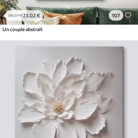
23
.02
€
107
38
.37
€
Un couple abstrait