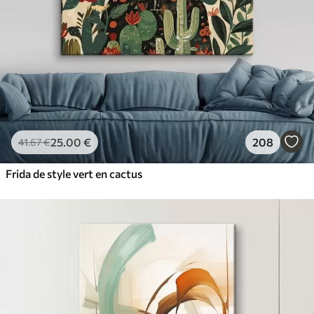
25
.00
€
208
41
.67
€
Frida de style vert en cactus