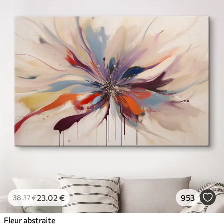
23
.02
€
953
38
.37
€
Fleur abstraite