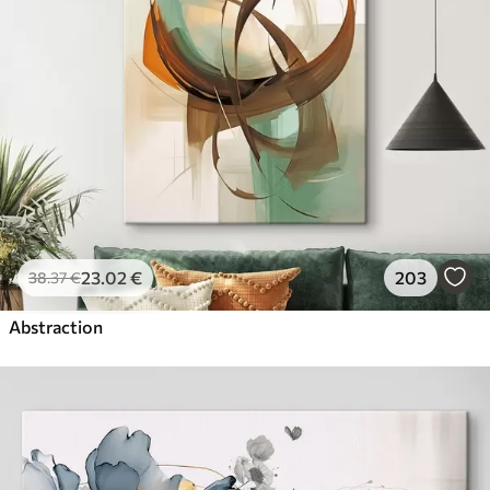
23
.02
€
203
38
.37
€
Abstraction