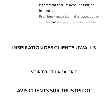
légèrement texturé avec une finition
brillante.
Premium
- matériau mat à l’aspect et au
toucher similaires à une toile d’artiste.
Eco-Premium
- toile de haute qualité
composée à 100 % de coton.
Auteur
Studio de design Uwalls
INSPIRATION DES CLIENTS UWALLS
Numéro d'article
s33105
En outre
Possibilité d'ajouter un vernis
VOIR TOUTE LA GALERIE
protecteur pour renforcer la durabilité
du tableau.
AVIS CLIENTS SUR TRUSTPILOT
Matériaux disponibles
Standard