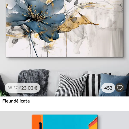
23
.02
€
452
38
.37
€
Fleur délicate