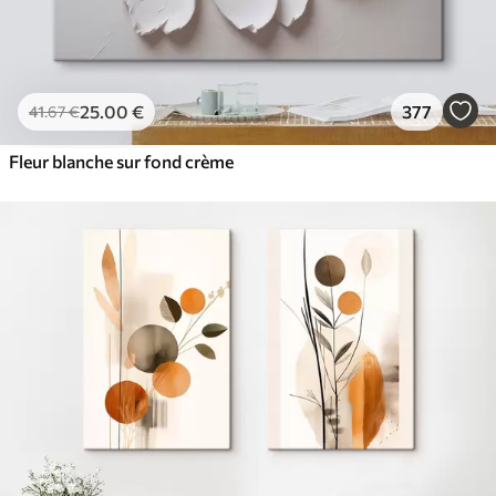
25
.00
€
377
41
.67
€
Fleur blanche sur fond crème