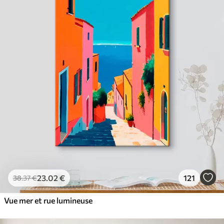
23
.02
€
121
38
.37
€
Vue mer et rue lumineuse