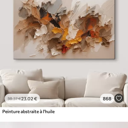
23
.02
€
868
38
.37
€
Peinture abstraite à l'huile