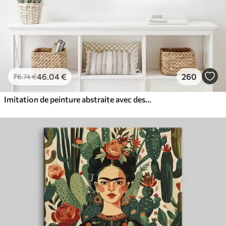
46
.04
€
260
76
.74
€
Imitation de peinture abstraite avec des cercles orange et gris, des feuilles et des branches, style moderne, effet aquarelle