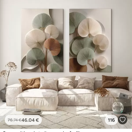
46
.04
€
116
76
.74
€