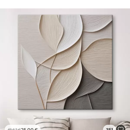
25
.00
€
351
41
.67
€