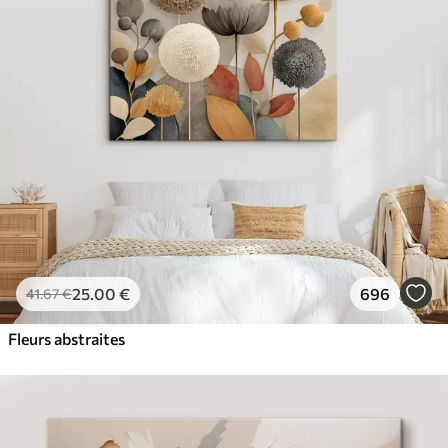
✓
Couleurs vives et riches
✓
Résistant à la décoloration
✓
Encre sûre et sans odeur
✓
Surface type toile
✓
Matériau écologique
25
.00
€
696
41
.67
€
Fleurs abstraites