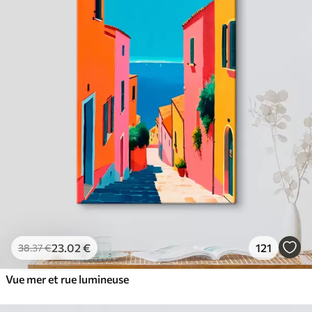
23
.02
€
121
38
.37
€
Vue mer et rue lumineuse