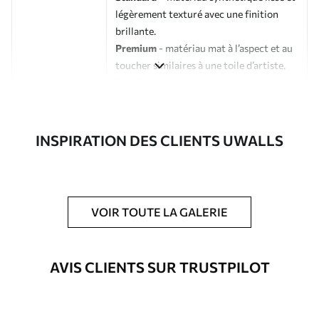
légèrement texturé avec une finition
brillante.
Premium
- matériau mat à l’aspect et au
toucher similaires à une toile d’artiste.
Eco-Premium
- toile de haute qualité
composée à 100 % de coton.
Auteur
Studio de design Uwalls
INSPIRATION DES CLIENTS UWALLS
Numéro d'article
s33155
En outre
Possibilité d'ajouter un vernis
VOIR TOUTE LA GALERIE
protecteur pour renforcer la durabilité
du tableau.
AVIS CLIENTS SUR TRUSTPILOT
Matériaux disponibles
Standard