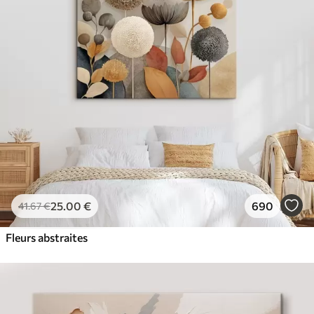
✓
Couleurs vives et riches
✓
Résistant à la décoloration
✓
Encre sûre et sans odeur
✓
Surface type toile
✓
Matériau écologique
25
.00
€
690
41
.67
€
Fleurs abstraites