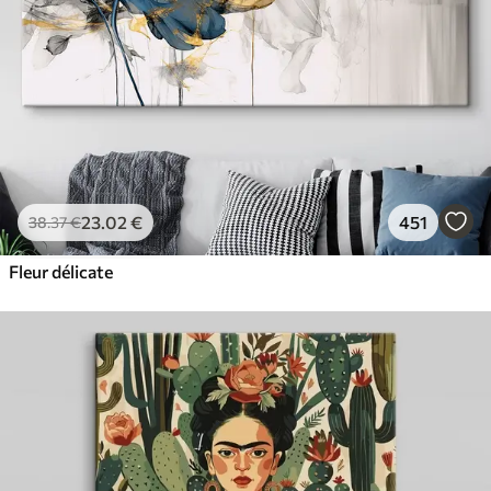
23
.02
€
451
38
.37
€
Fleur délicate