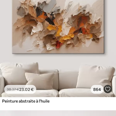
23
.02
€
864
38
.37
€
Peinture abstraite à l'huile