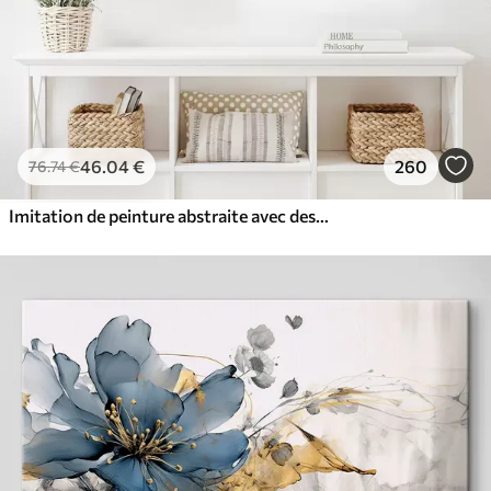
46
.04
€
260
76
.74
€
Imitation de peinture abstraite avec des cercles orange et gris, des feuilles et des branches, style moderne, effet aquarelle