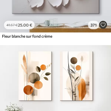
25
.00
€
371
41
.67
€
Fleur blanche sur fond crème