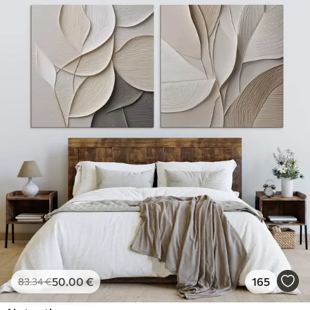
50
.00
€
165
83
.34
€