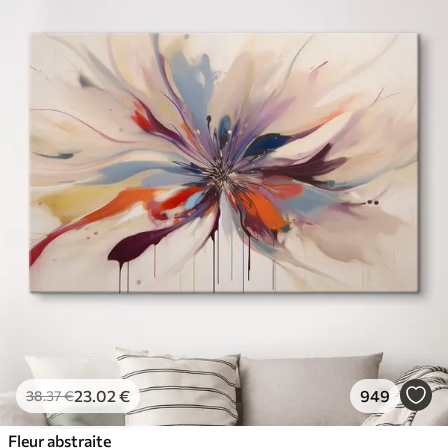
23
.02
€
949
38
.37
€
Fleur abstraite