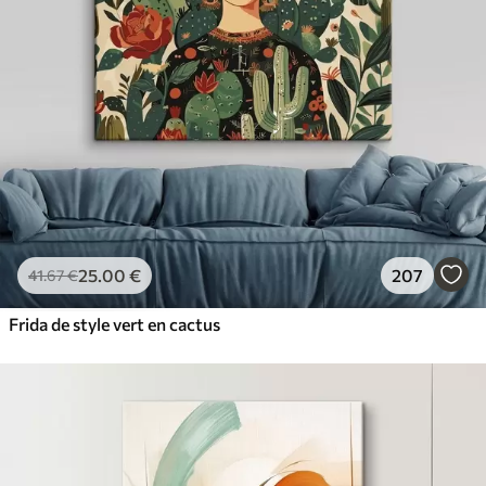
25
.00
€
207
41
.67
€
Frida de style vert en cactus