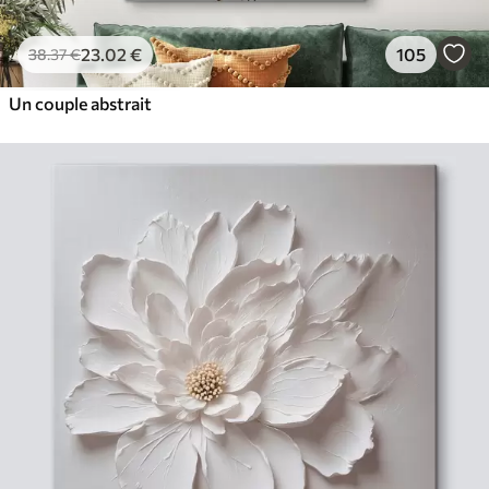
23
.02
€
105
38
.37
€
Un couple abstrait