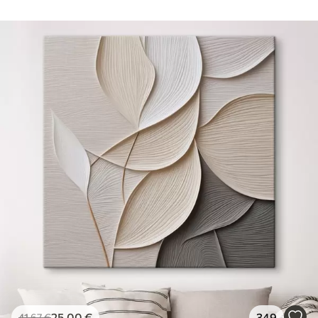
25
.00
€
349
41
.67
€