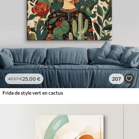
25
.00
€
207
41
.67
€
Frida de style vert en cactus