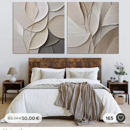
50
.00
€
165
83
.34
€