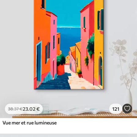
23
.02
€
121
38
.37
€
Vue mer et rue lumineuse