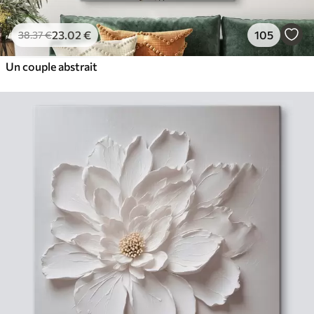
23
.02
€
105
38
.37
€
Un couple abstrait