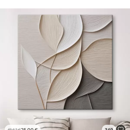
25
.00
€
349
41
.67
€