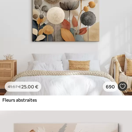
✓
Couleurs vives et riches
✓
Résistant à la décoloration
✓
Encre sûre et sans odeur
✓
Surface type toile
✓
Matériau écologique
25
.00
€
690
41
.67
€
Fleurs abstraites