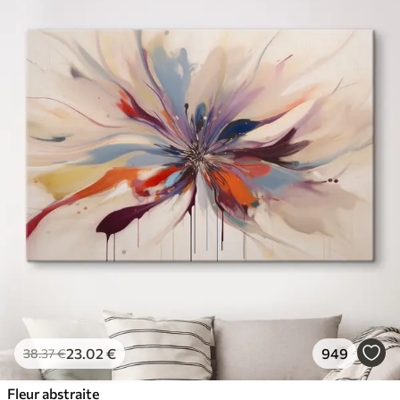
23
.02
€
949
38
.37
€
Fleur abstraite