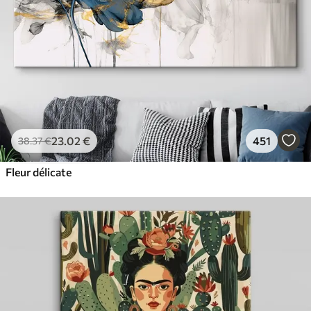
23
.02
€
451
38
.37
€
Fleur délicate