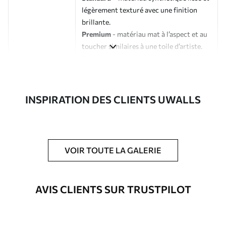
légèrement texturé avec une finition
brillante.
Premium
- matériau mat à l’aspect et au
toucher similaires à une toile d’artiste.
Eco-Premium
- toile de haute qualité
composée à 100 % de coton.
Auteur
Studio de design Uwalls
INSPIRATION DES CLIENTS UWALLS
Numéro d'article
s33298
En outre
Possibilité d'ajouter un vernis
VOIR TOUTE LA GALERIE
protecteur pour renforcer la durabilité
du tableau.
AVIS CLIENTS SUR TRUSTPILOT
Matériaux disponibles
Standard