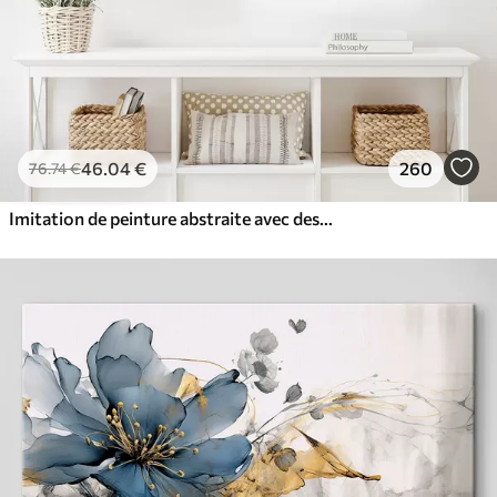
46
.04
€
260
76
.74
€
Imitation de peinture abstraite avec des cercles orange et gris, des feuilles et des branches, style moderne, effet aquarelle