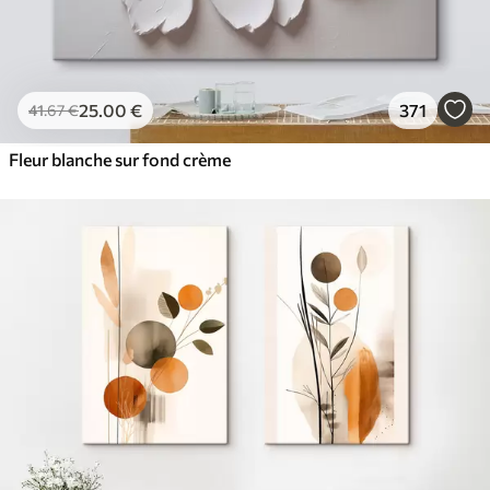
25
.00
€
371
41
.67
€
Fleur blanche sur fond crème