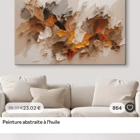
23
.02
€
864
38
.37
€
Peinture abstraite à l'huile