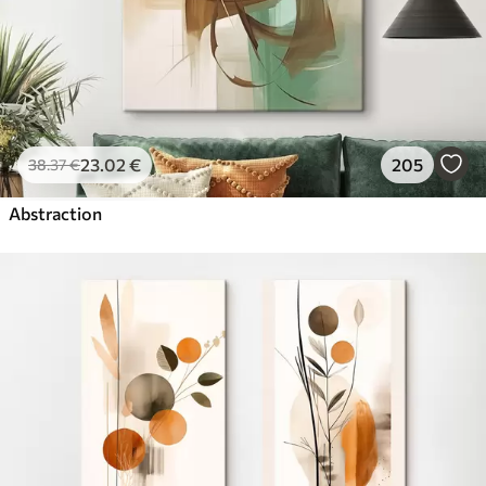
23
.02
€
205
38
.37
€
Abstraction