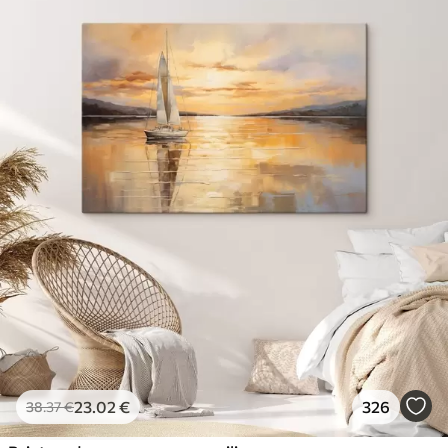
23
.02
€
326
38
.37
€