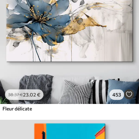
23
.02
€
453
38
.37
€
Fleur délicate