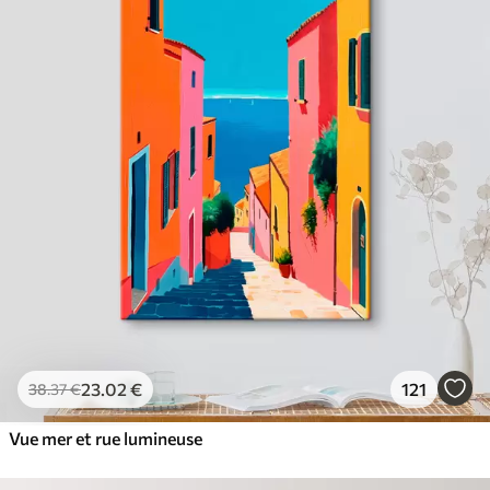
23
.02
€
121
38
.37
€
Vue mer et rue lumineuse