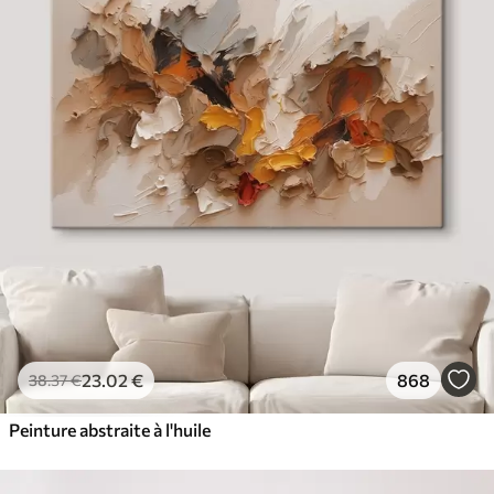
23
.02
€
868
38
.37
€
Peinture abstraite à l'huile