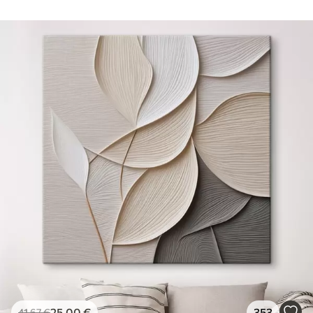
25
.00
€
353
41
.67
€