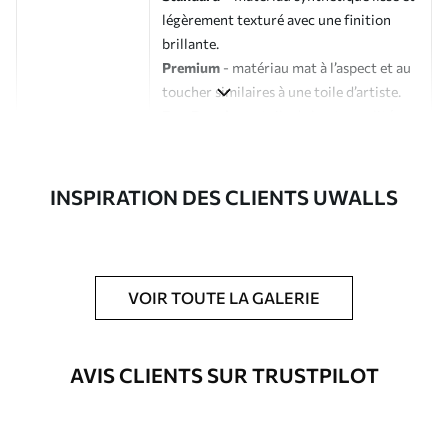
légèrement texturé avec une finition
brillante.
Premium
- matériau mat à l’aspect et au
toucher similaires à une toile d’artiste.
Eco-Premium
- toile de haute qualité
composée à 100 % de coton.
Auteur
Studio de design Uwalls
INSPIRATION DES CLIENTS UWALLS
Numéro d'article
s33327
En outre
Possibilité d'ajouter un vernis
VOIR TOUTE LA GALERIE
protecteur pour renforcer la durabilité
du tableau.
AVIS CLIENTS SUR TRUSTPILOT
Matériaux disponibles
Standard