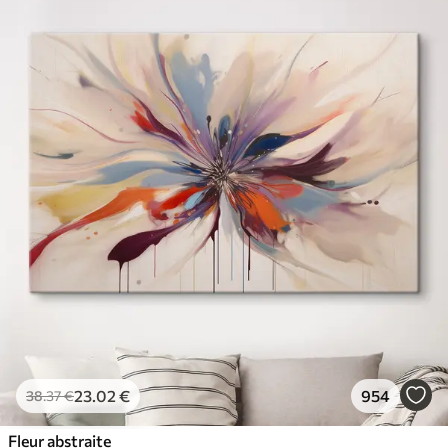
23
.02
€
954
38
.37
€
Fleur abstraite