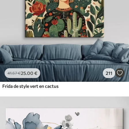
25
.00
€
211
41
.67
€
Frida de style vert en cactus