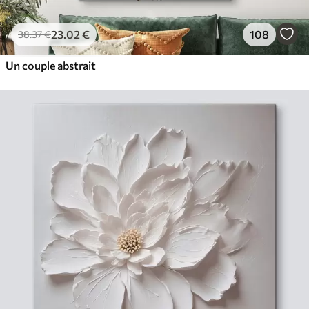
23
.02
€
108
38
.37
€
Un couple abstrait