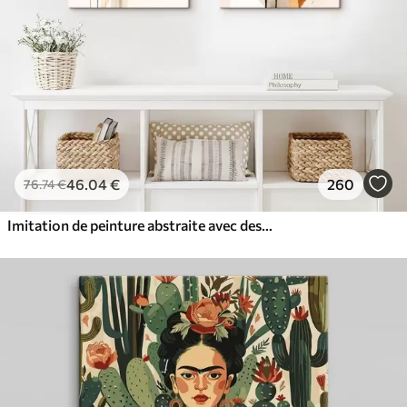
46
.04
€
260
76
.74
€
Imitation de peinture abstraite avec des cercles orange et gris, des feuilles et des branches, style moderne, effet aquarelle