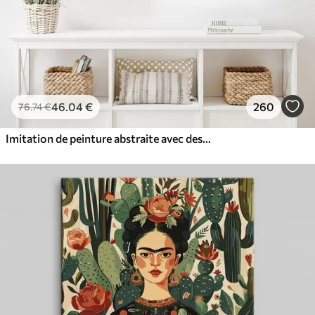
46
.04
€
260
76
.74
€
Imitation de peinture abstraite avec des cercles orange et gris, des feuilles et des branches, style moderne, effet aquarelle