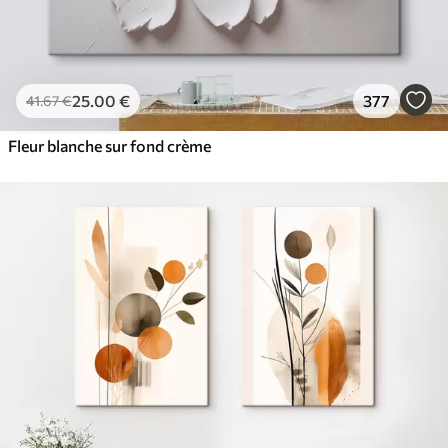
25
.00
€
377
41
.67
€
Fleur blanche sur fond crème