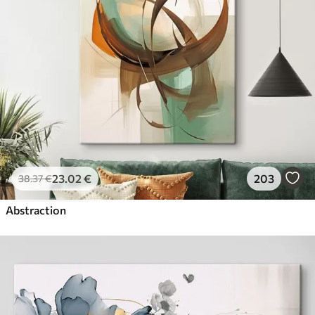
23
.02
€
203
38
.37
€
Abstraction