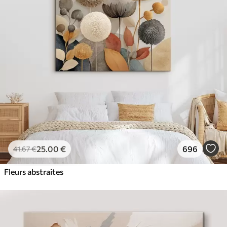
✓
Couleurs vives et riches
✓
Résistant à la décoloration
✓
Encre sûre et sans odeur
✓
Surface type toile
✓
Matériau écologique
25
.00
€
696
41
.67
€
Fleurs abstraites