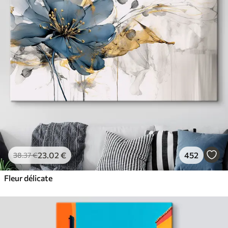
23
.02
€
452
38
.37
€
Fleur délicate