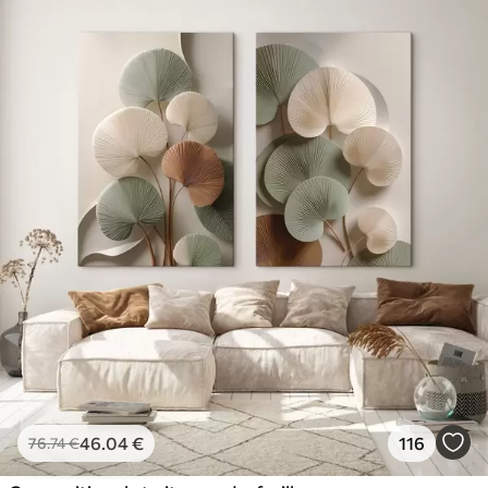
46
.04
€
116
76
.74
€