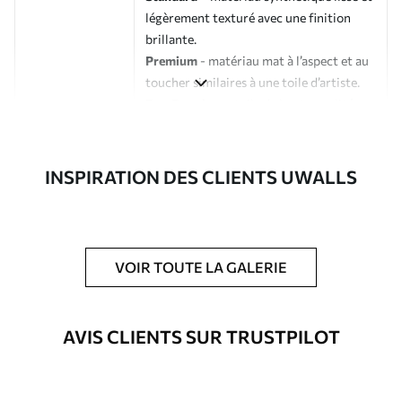
légèrement texturé avec une finition
brillante.
Premium
- matériau mat à l’aspect et au
toucher similaires à une toile d’artiste.
Eco-Premium
- toile de haute qualité
composée à 100 % de coton.
Auteur
Studio de design Uwalls
INSPIRATION DES CLIENTS UWALLS
Numéro d'article
s33347
En outre
Possibilité d'ajouter un vernis
VOIR TOUTE LA GALERIE
protecteur pour renforcer la durabilité
du tableau.
AVIS CLIENTS SUR TRUSTPILOT
Matériaux disponibles
Standard