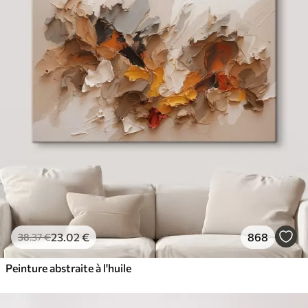
23
.02
€
868
38
.37
€
Peinture abstraite à l'huile