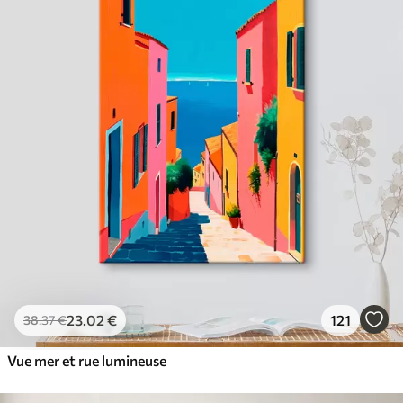
23
.02
€
121
38
.37
€
Vue mer et rue lumineuse