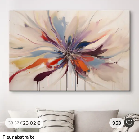
23
.02
€
953
38
.37
€
Fleur abstraite