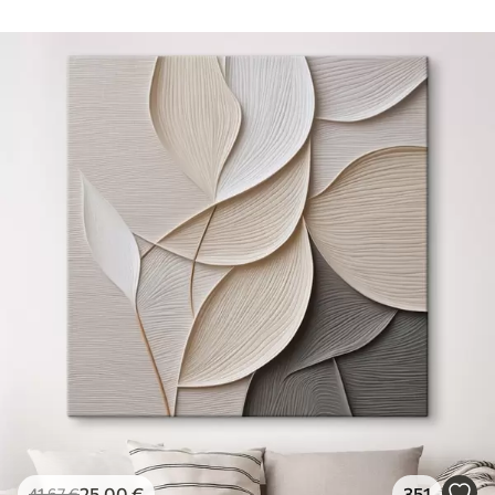
25
.00
€
351
41
.67
€