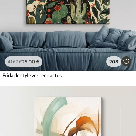
25
.00
€
208
41
.67
€
Frida de style vert en cactus