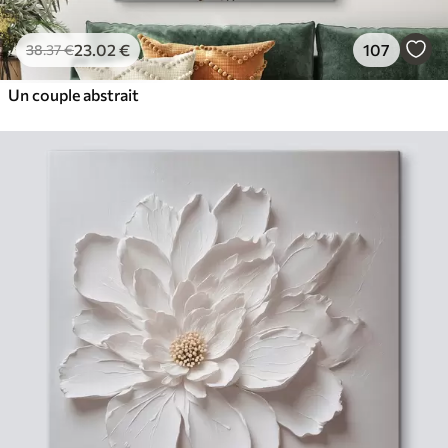
23
.02
€
107
38
.37
€
Un couple abstrait