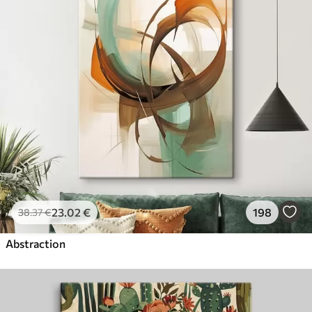
23
.02
€
198
38
.37
€
Abstraction