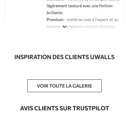
légèrement texturé avec une finition
brillante.
Premium
- matériau mat à l’aspect et au
toucher similaires à une toile d’artiste.
Eco-Premium
- toile de haute qualité
composée à 100 % de coton.
Auteur
Studio de design Uwalls
INSPIRATION DES CLIENTS UWALLS
Numéro d'article
s33350
En outre
Possibilité d'ajouter un vernis
VOIR TOUTE LA GALERIE
protecteur pour renforcer la durabilité
du tableau.
AVIS CLIENTS SUR TRUSTPILOT
Matériaux disponibles
Standard