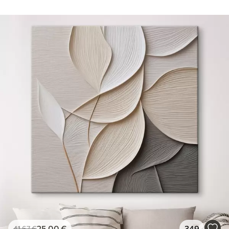
25
.00
€
349
41
.67
€