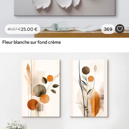
25
.00
€
369
41
.67
€
Fleur blanche sur fond crème