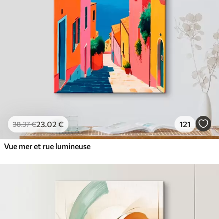
23
.02
€
121
38
.37
€
Vue mer et rue lumineuse