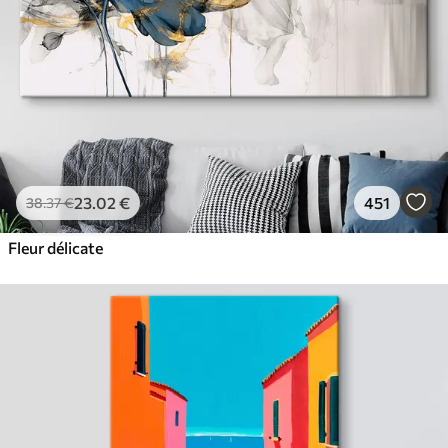
23
.02
€
451
38
.37
€
Fleur délicate