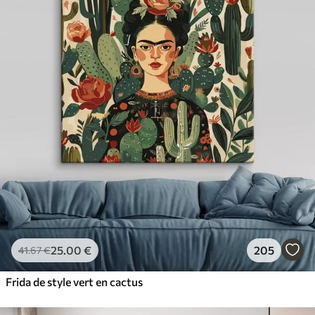
25
.00
€
205
41
.67
€
Frida de style vert en cactus