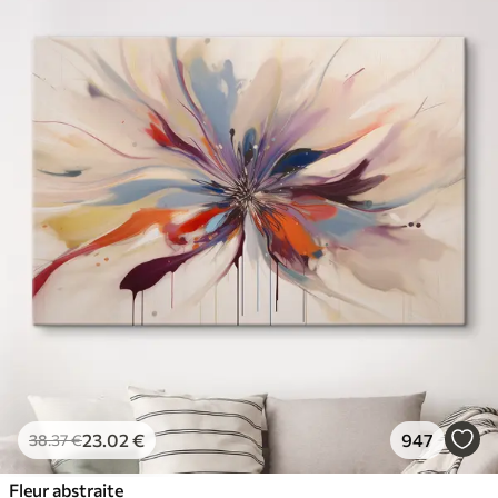
23
.02
€
947
38
.37
€
Fleur abstraite