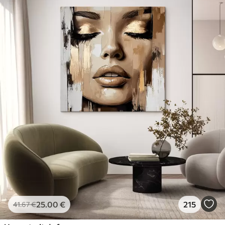
25
.00
€
215
41
.67
€