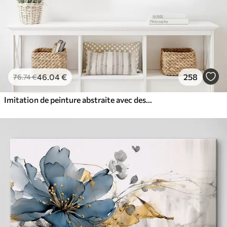
46
.04
€
258
76
.74
€
Imitation de peinture abstraite avec des cercles orange et gris, des feuilles et des branches, style moderne, effet aquarelle