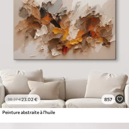
23
.02
€
857
38
.37
€
Peinture abstraite à l'huile