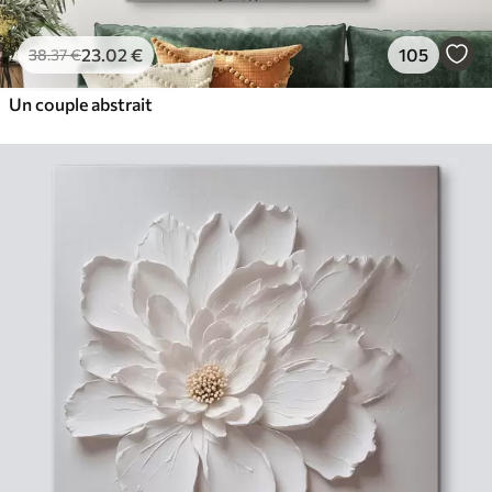
23
.02
€
105
38
.37
€
Un couple abstrait