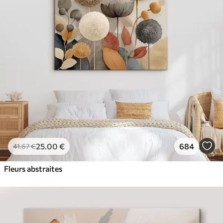
✓
Couleurs vives et riches
✓
Résistant à la décoloration
✓
Encre sûre et sans odeur
✓
Surface type toile
✓
Matériau écologique
25
.00
€
684
41
.67
€
Fleurs abstraites