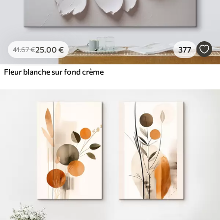
25
.00
€
377
41
.67
€
Fleur blanche sur fond crème