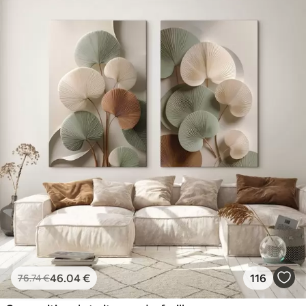
46
.04
€
116
76
.74
€