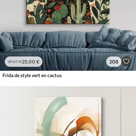
25
.00
€
208
41
.67
€
Frida de style vert en cactus