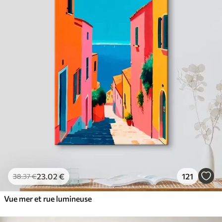
23
.02
€
121
38
.37
€
Vue mer et rue lumineuse