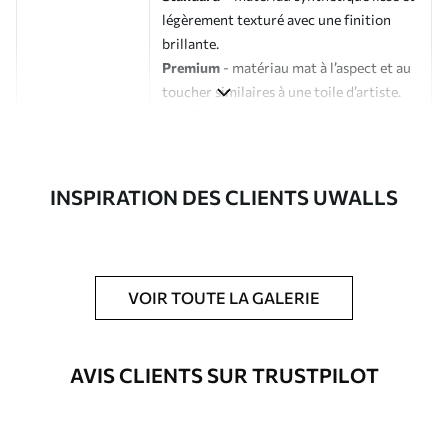
légèrement texturé avec une finition
brillante.
Premium
- matériau mat à l’aspect et au
toucher similaires à une toile d’artiste.
Eco-Premium
- toile de haute qualité
composée à 100 % de coton.
Auteur
Studio de design Uwalls
INSPIRATION DES CLIENTS UWALLS
Numéro d'article
s33422
En outre
Possibilité d'ajouter un vernis
VOIR TOUTE LA GALERIE
protecteur pour renforcer la durabilité
du tableau.
AVIS CLIENTS SUR TRUSTPILOT
Matériaux disponibles
Standard