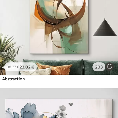
23
.02
€
203
38
.37
€
Abstraction