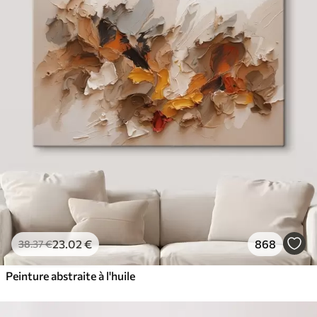
23
.02
€
868
38
.37
€
Peinture abstraite à l'huile