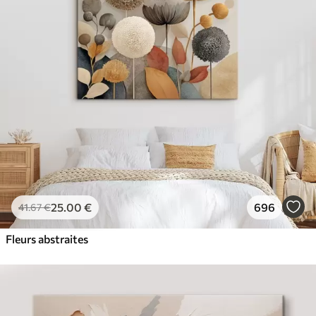
✓
Couleurs vives et riches
✓
Résistant à la décoloration
✓
Encre sûre et sans odeur
✓
Surface type toile
✓
Matériau écologique
25
.00
€
696
41
.67
€
Fleurs abstraites