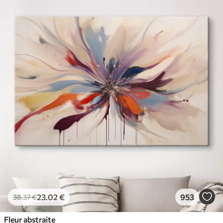
23
.02
€
953
38
.37
€
Fleur abstraite