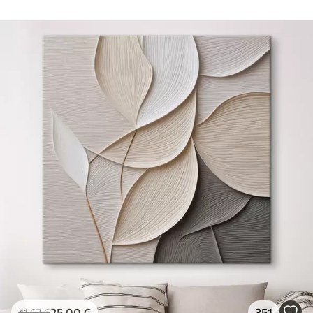
25
.00
€
351
41
.67
€