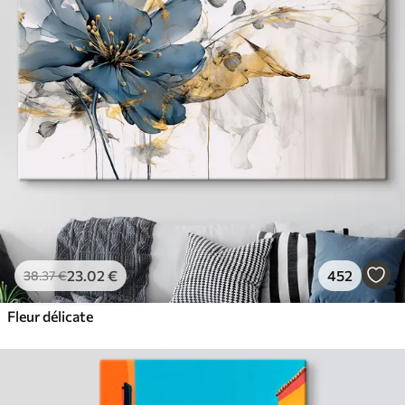
23
.02
€
452
38
.37
€
Fleur délicate