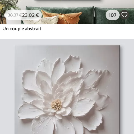
23
.02
€
107
38
.37
€
Un couple abstrait