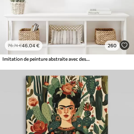
46
.04
€
260
76
.74
€
Imitation de peinture abstraite avec des cercles orange et gris, des feuilles et des branches, style moderne, effet aquarelle