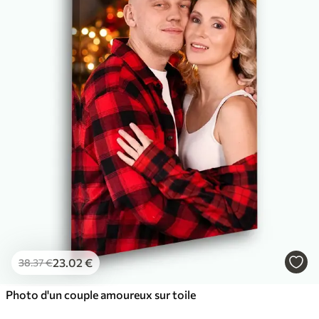
✓
Couleurs vives et riches
✓
Résistant à la décoloration
✓
Encre sûre et sans odeur
✓
Surface type toile
✓
Matériau écologique
23
.02
€
38
.37
€
Photo d'un couple amoureux sur toile