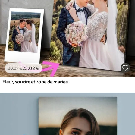
23
.02
€
38
.37
€
Fleur, sourire et robe de mariée