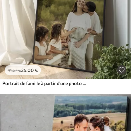
25
.00
€
41
.67
€
Portrait de famille à partir d'une photo sur commande