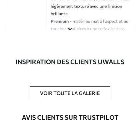
légèrement texturé avec une finition
brillante.
Premium
- matériau mat à l’aspect et au
toucher similaires à une toile d’artiste.
Eco-Premium
- toile de haute qualité
composée à 100 % de coton.
Auteur
Studio de design Uwalls
INSPIRATION DES CLIENTS UWALLS
Numéro d'article
s33441
En outre
Possibilité d'ajouter un vernis
VOIR TOUTE LA GALERIE
protecteur pour renforcer la durabilité
du tableau.
AVIS CLIENTS SUR TRUSTPILOT
Matériaux disponibles
Standard