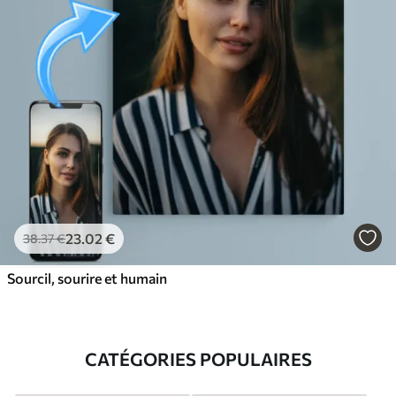
23
.02
€
38
.37
€
Sourcil, sourire et humain
CATÉGORIES POPULAIRES