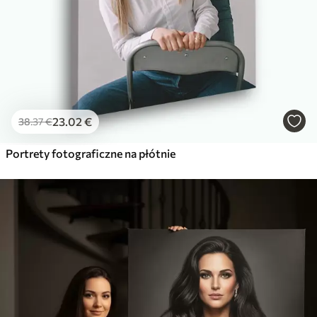
23
.02
€
38
.37
€
Portrety fotograficzne na płótnie