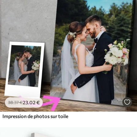
23
.02
€
38
.37
€
Impression de photos sur toile