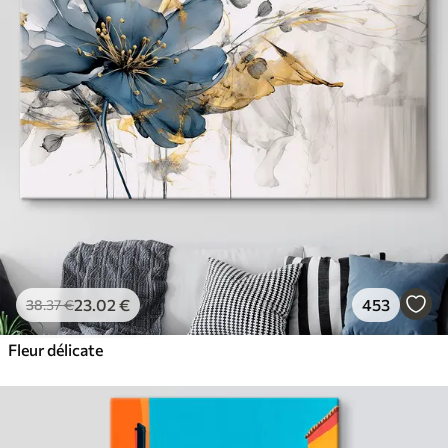
23
.02
€
453
38
.37
€
Fleur délicate