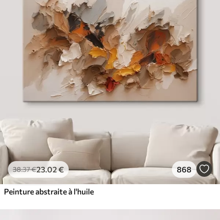
23
.02
€
868
38
.37
€
Peinture abstraite à l'huile