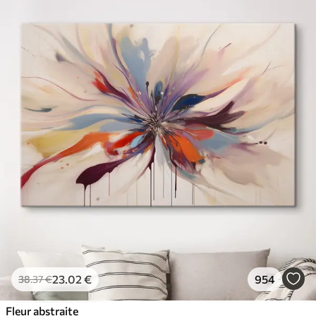
23
.02
€
954
38
.37
€
Fleur abstraite