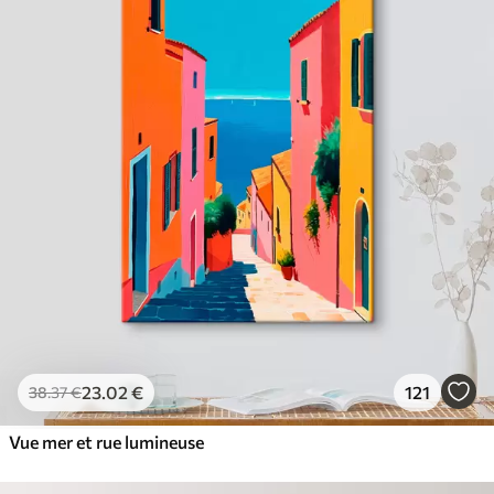
23
.02
€
121
38
.37
€
Vue mer et rue lumineuse