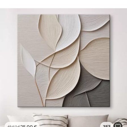
25
.00
€
353
41
.67
€