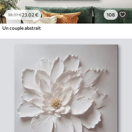
23
.02
€
108
38
.37
€
Un couple abstrait