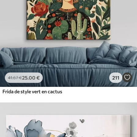
25
.00
€
211
41
.67
€
Frida de style vert en cactus