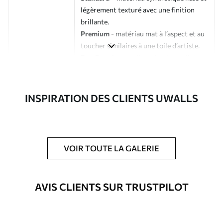
légèrement texturé avec une finition
brillante.
Premium
- matériau mat à l’aspect et au
toucher similaires à une toile d’artiste.
Eco-Premium
- toile de haute qualité
composée à 100 % de coton.
Auteur
Studio de design Uwalls
INSPIRATION DES CLIENTS UWALLS
Numéro d'article
s34646
En outre
Possibilité d'ajouter un vernis
VOIR TOUTE LA GALERIE
protecteur pour renforcer la durabilité
du tableau.
AVIS CLIENTS SUR TRUSTPILOT
Matériaux disponibles
Standard