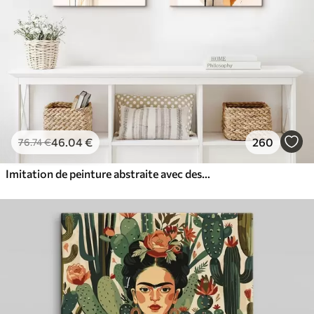
46
.04
€
260
76
.74
€
Imitation de peinture abstraite avec des cercles orange et gris, des feuilles et des branches, style moderne, effet aquarelle