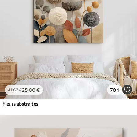
✓
Couleurs vives et riches
✓
Résistant à la décoloration
✓
Encre sûre et sans odeur
✓
Surface type toile
✓
Matériau écologique
25
.00
€
704
41
.67
€
Fleurs abstraites