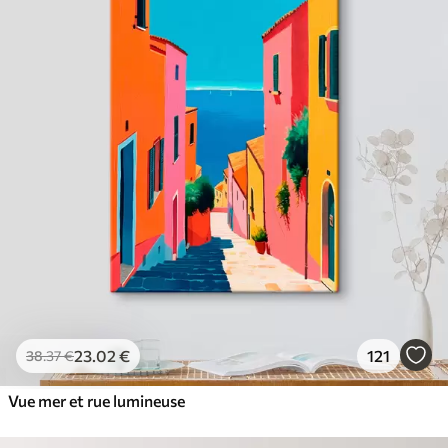
23
.02
€
121
38
.37
€
Vue mer et rue lumineuse