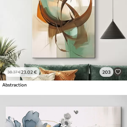
23
.02
€
203
38
.37
€
Abstraction