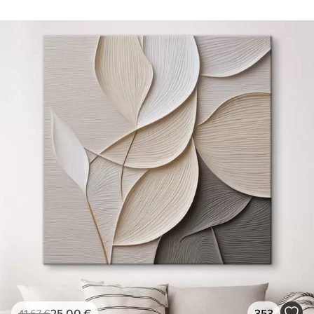
25
.00
€
353
41
.67
€