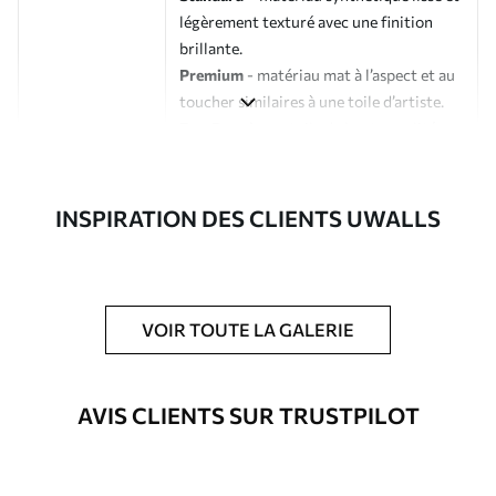
légèrement texturé avec une finition
brillante.
Premium
- matériau mat à l’aspect et au
toucher similaires à une toile d’artiste.
Eco-Premium
- toile de haute qualité
composée à 100 % de coton.
Auteur
Studio de design Uwalls
INSPIRATION DES CLIENTS UWALLS
Numéro d'article
s34654
En outre
Possibilité d'ajouter un vernis
VOIR TOUTE LA GALERIE
protecteur pour renforcer la durabilité
du tableau.
AVIS CLIENTS SUR TRUSTPILOT
Matériaux disponibles
Standard