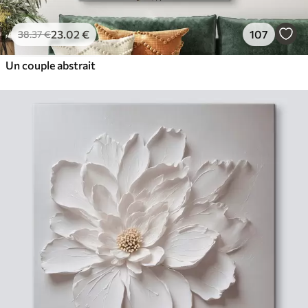
23
.02
€
107
38
.37
€
Un couple abstrait