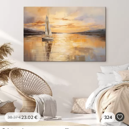
23
.02
€
324
38
.37
€