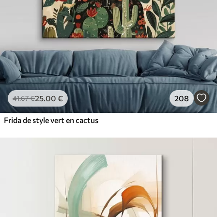
25
.00
€
208
41
.67
€
Frida de style vert en cactus