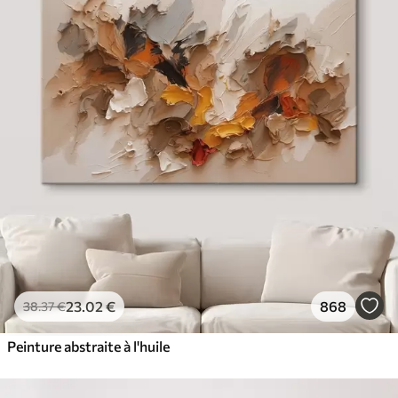
23
.02
€
868
38
.37
€
Peinture abstraite à l'huile