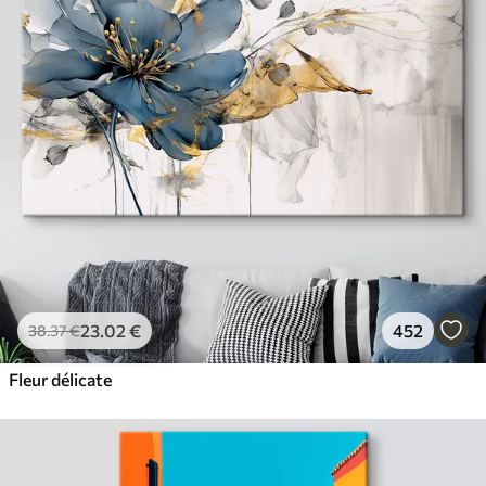
23
.02
€
452
38
.37
€
Fleur délicate