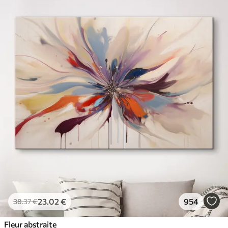
23
.02
€
954
38
.37
€
Fleur abstraite