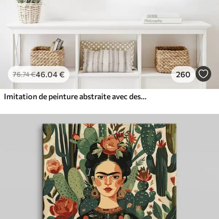
46
.04
€
260
76
.74
€
Imitation de peinture abstraite avec des cercles orange et gris, des feuilles et des branches, style moderne, effet aquarelle