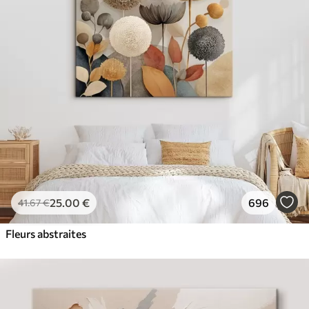
✓
Couleurs vives et riches
✓
Résistant à la décoloration
✓
Encre sûre et sans odeur
✓
Surface type toile
✓
Matériau écologique
25
.00
€
696
41
.67
€
Fleurs abstraites