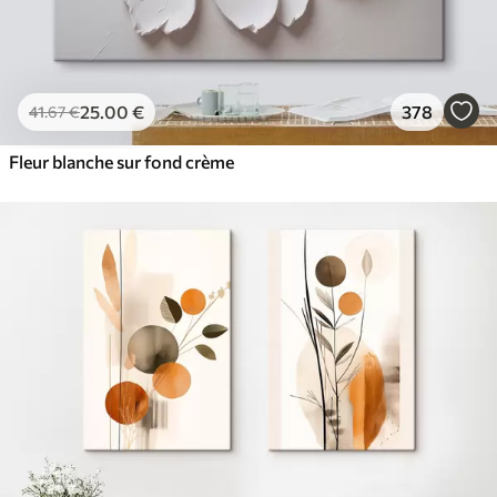
25
.00
€
378
41
.67
€
Fleur blanche sur fond crème