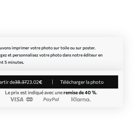
vons imprimer votre photo sur toile ou sur poster.
gez et personnalisez votre photo dans notre éditeur en
nt 5 minutes.
partir de
38
.37
23
.02
€
Télécharger la photo
Le prix est indiqué avec une
remise de 40 %
.