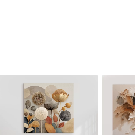
✗
✗
Matériau écologique
Matériau écologique