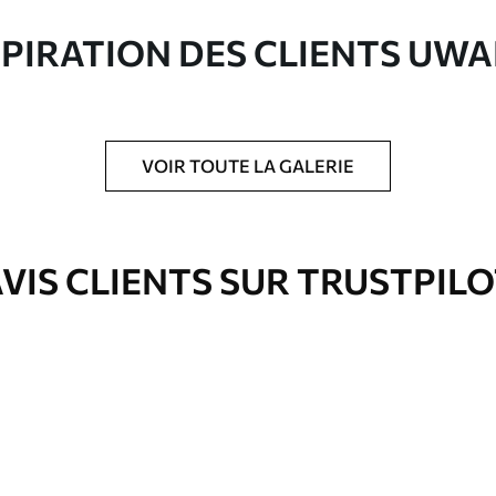
ute qualité composée à 100 % de coton.
SPIRATION DES CLIENTS UWA
VOIR TOUTE LA GALERIE
is protecteur pour renforcer la durabilité du
VIS CLIENTS SUR TRUSTPIL
Eco-Premium
À Partir De
36
.00
€
✓
es
Couleurs vives et riches
✓
ation
Résistant à la décoloration
✓
eur
Encre sûre et sans odeur
✓
Surface type toile