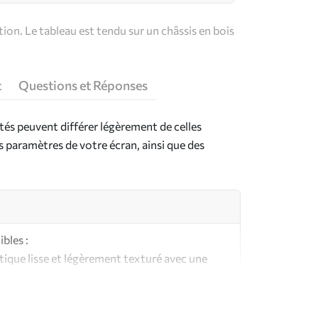
on. Le tableau est tendu sur un châssis en bois
t
Questions et Réponses
ntés peuvent différer légèrement de celles
es paramètres de votre écran, ainsi que des
bles :
ique lisse et légèrement texturé avec une
aspect et au toucher similaires à une toile