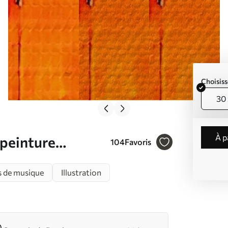
Choisiss
30 
à 
 peinture
104
Favoris
4
s de musique
Illustration