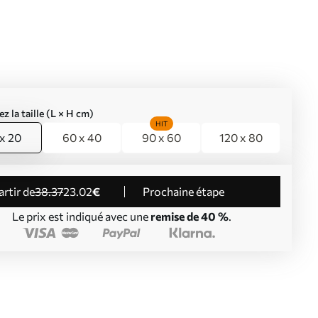
ez la taille (L × H cm)
HIT
x 20
60 x 40
90 x 60
120 x 80
partir de
38
.37
23
.02
€
Prochaine étape
Le prix est indiqué avec une
remise de 40 %
.