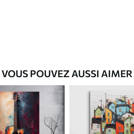
✓
eur
Encre sûre et sans odeur
✓
Surface type toile
✓
Matériau écologique
VOUS POUVEZ AUSSI AIMER