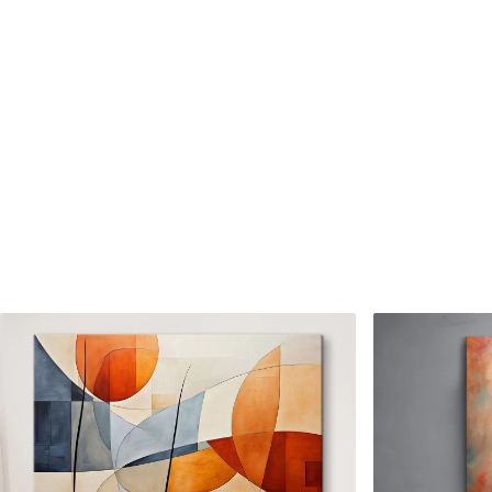
✓
✓
Encre sûre et sans odeur
Encre sûre et sans od
✗
✓
Surface type toile
Surface type toile
✗
✗
Matériau écologique
Matériau écologique