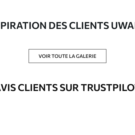
aspect et au toucher similaires à une toile
ute qualité composée à 100 % de coton.
SPIRATION DES CLIENTS UWA
VOIR TOUTE LA GALERIE
is protecteur pour renforcer la durabilité du
VIS CLIENTS SUR TRUSTPIL
Eco-Premium
À Partir De
36
.00
€
✓
es
Couleurs vives et riches
✓
ation
Résistant à la décoloration