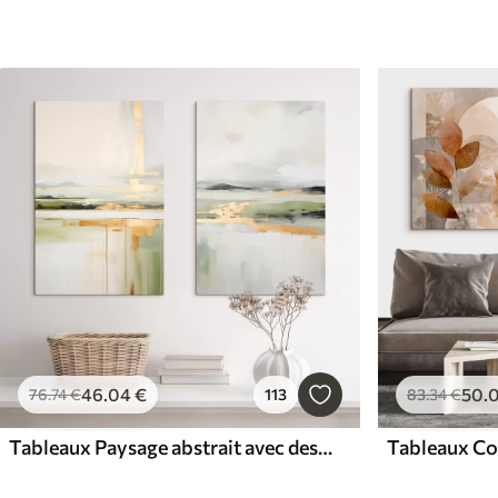
46
.04
€
50
.
76
.74
€
113
83
.34
€
Tableaux Paysage abstrait avec des accents jaunes, une composition minimaliste de terre, d'eau et de ciel, avec des couleurs douces