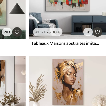
25
.00
€
203
41
.67
€
311
Tableaux Maisons abstraites imitation coup de pinceau