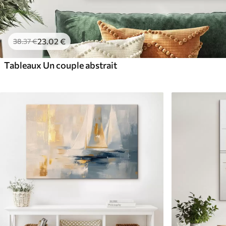
23
.02
€
38
.37
€
Tableaux Un couple abstrait