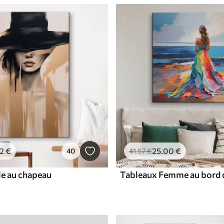
2
€
25
.00
€
40
41
.67
€
le au chapeau
Tableaux Femme au bord d