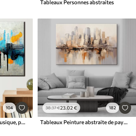
Tableaux Personnes abstraites
23
.02
€
104
38
.37
€
182
Tableaux Instrument de musique, peinture artistique et peinture
Tableaux Peinture abstraite de paysage urbain avec de grands bâtiments dans des tons de brun, de gris et de blanc, se reflétant dans l'eau