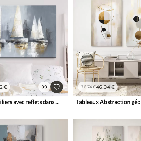
2
€
46
.04
€
99
76
.74
€
Tableaux Voiliers avec reflets dans l'eau, dessin à l'huile, couleurs grises
Tableaux Abstraction gé