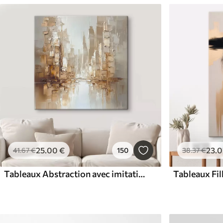
25
.00
€
23
.0
41
.67
€
150
38
.37
€
Tableaux Abstraction avec imitation de coups de pinceau
Tableaux Fil