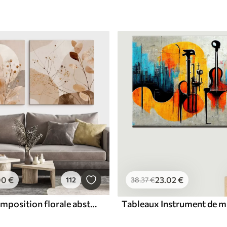
23
.02
€
00
€
38
.37
€
112
Tableaux Composition florale abstraite en deux parties