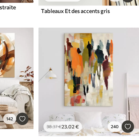
traite
Tableaux Et des accents gris
142
23
.02
€
38
.37
€
240