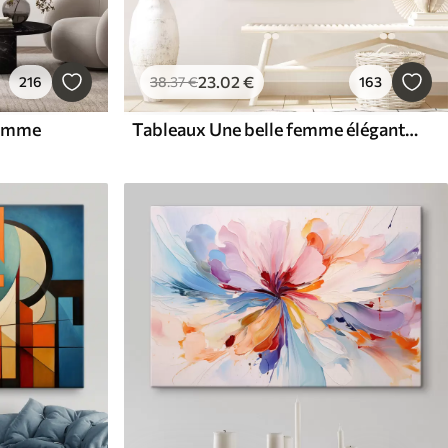
23
.02
€
216
38
.37
€
163
femme
Tableaux Une belle femme élégante, portant un couvre-chef