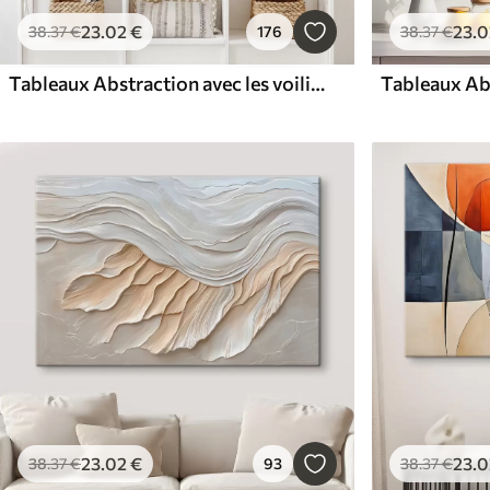
23
.02
€
23
.0
38
.37
€
176
38
.37
€
Tableaux Abstraction avec les voiliers dans la mer, style acrylique, coucher de soleil
Tableaux Ab
23
.02
€
23
.0
38
.37
€
93
38
.37
€