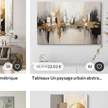
23
.02
€
28
38
.37
€
82
ométrique
Tableaux Un paysage urbain abstrait avec des reflets de bâtiments dans l'eau, créé dans des tons neutres avec des accents de tons chauds