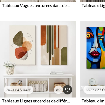
Tableaux Vagues texturées dans des tons doux et discrets
Tableaux Lig
46
.04
€
23
.0
76
.74
€
80
38
.37
€
Tableaux Lignes et cercles de différentes couleurs