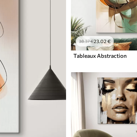
23
.02
€
38
.37
€
Tableaux Abstraction