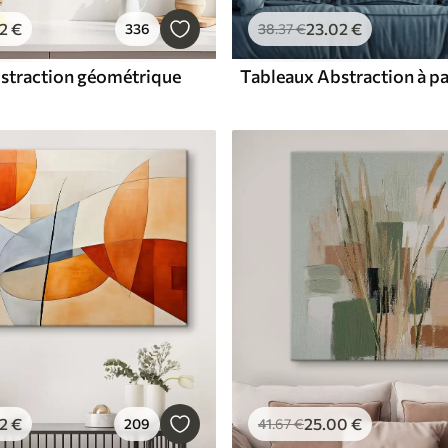
2
€
23
.02
€
336
38
.37
€
straction géométrique
2
€
25
.00
€
209
41
.67
€