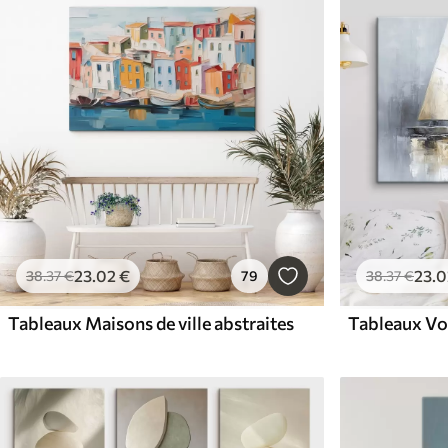
23
.02
€
23
.0
38
.37
€
79
38
.37
€
Tableaux Maisons de ville abstraites