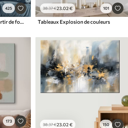
23
.02
€
425
38
.37
€
101
Tableaux Abstraction à partir de formes géométriques
Tableaux Explosion de couleurs
173
23
.02
€
38
.37
€
150