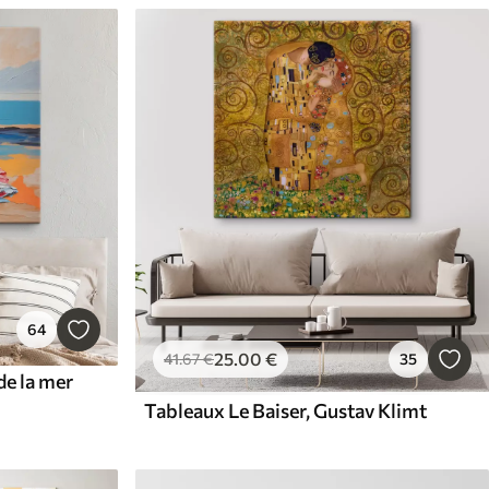
64
25
.00
€
41
.67
€
35
e la mer
Tableaux Le Baiser, Gustav Klimt