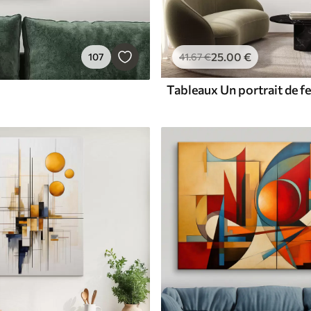
25
.00
€
107
41
.67
€
Tableaux Un portrait de 