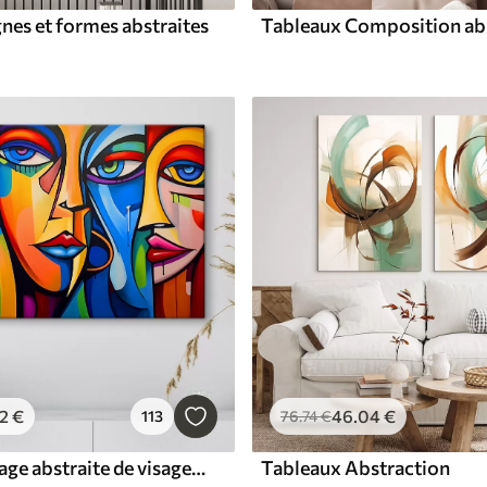
nes et formes abstraites
Tableaux Composition abs
2
€
46
.04
€
113
76
.74
€
Tableaux Image abstraite de visages avec des formes géométriques lumineuses
Tableaux Abstraction