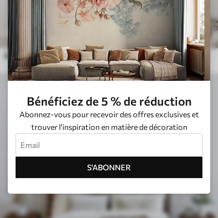
25
.00
€
349
41
.67
€
Abstraction
Bénéficiez de 5 % de réduction
Abonnez-vous pour recevoir des offres exclusives et
trouver l'inspiration en matière de décoration
S'ABONNER