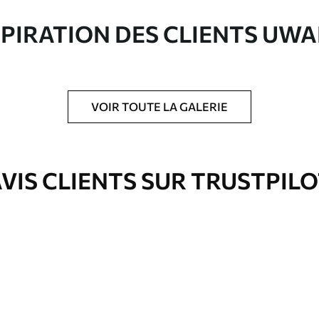
ute qualité composée à 100 % de coton.
SPIRATION DES CLIENTS UWA
VOIR TOUTE LA GALERIE
is protecteur pour renforcer la durabilité du
VIS CLIENTS SUR TRUSTPIL
Eco-Premium
À Partir De
36
.00
€
✓
es
Couleurs vives et riches
✓
ation
Résistant à la décoloration
✓
eur
Encre sûre et sans odeur
✓
Surface type toile