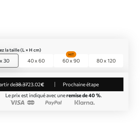
ez la taille (L × H cm)
HIT
x 30
40 x 60
60 x 90
80 x 120
partir de
38
.37
23
.02
€
Prochaine étape
Le prix est indiqué avec une
remise de 40 %
.