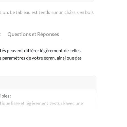
on. Le tableau est tendu sur un châssis en bois
t
Questions et Réponses
ntés peuvent différer légèrement de celles
es paramètres de votre écran, ainsi que des
bles :
ique lisse et légèrement texturé avec une
aspect et au toucher similaires à une toile