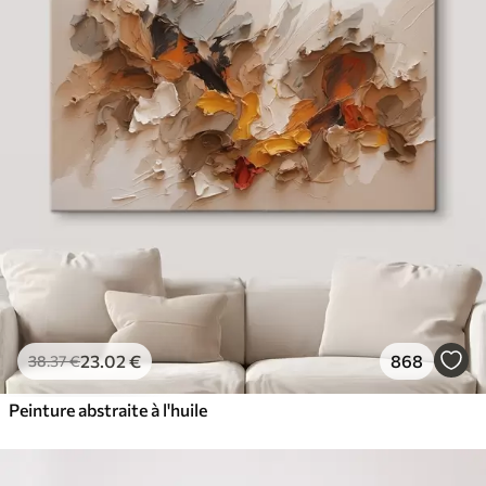
23
.02
€
868
38
.37
€
Peinture abstraite à l'huile