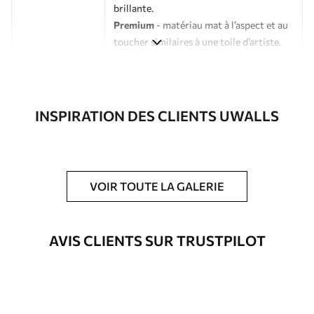
brillante.
Premium
- matériau mat à l’aspect et au
toucher similaires à une toile d’artiste.
Eco-Premium
- toile de haute qualité
composée à 100 % de coton.
Auteur
Studio de design Uwalls
INSPIRATION DES CLIENTS UWALLS
Numéro d'article
s11609
En outre
Possibilité d'ajouter un vernis
VOIR TOUTE LA GALERIE
protecteur pour renforcer la durabilité
du tableau.
AVIS CLIENTS SUR TRUSTPILOT
Matériaux disponibles
Standard
À Partir De
25
.00
€