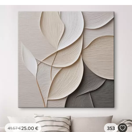
25
.00
€
353
41
.67
€