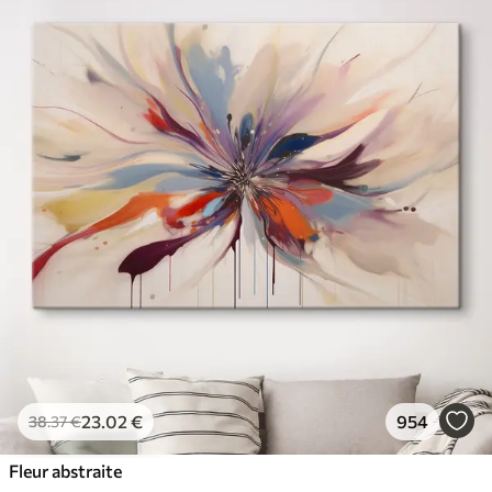
23
.02
€
954
38
.37
€
Fleur abstraite