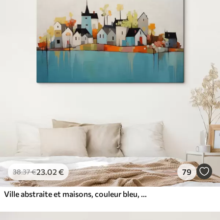
23
.02
€
79
38
.37
€
Ville abstraite et maisons, couleur bleu, jaune, rouge