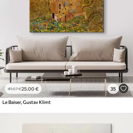
✓
Résistant à la décoloration
✓
Encre sûre et sans odeur
✓
Surface type toile
✓
Matériau écologique
25
.00
€
35
41
.67
€
Le Baiser, Gustav Klimt