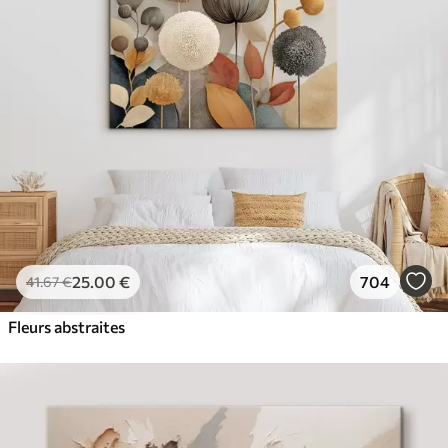
25
.00
€
704
41
.67
€
Fleurs abstraites