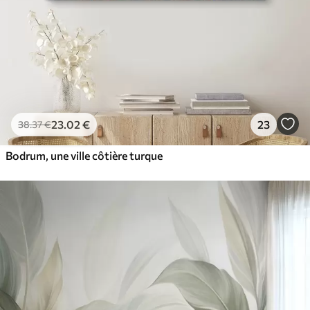
23
.02
€
23
38
.37
€
Bodrum, une ville côtière turque