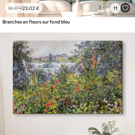
23
.02
€
11
38
.37
€
Branches en fleurs sur fond bleu