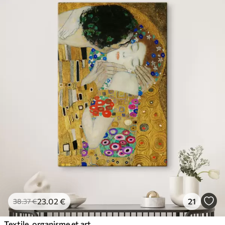
23
.02
€
21
38
.37
€
Textile, organisme et art