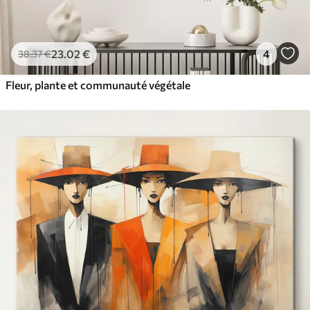
23
.02
€
4
38
.37
€
Fleur, plante et communauté végétale