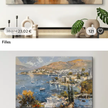
23
.02
€
121
38
.37
€
Filles