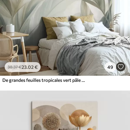
23
.02
€
49
38
.37
€
De grandes feuilles tropicales vert pâle aux couleurs douces et pastel, dans un style artistique texturé