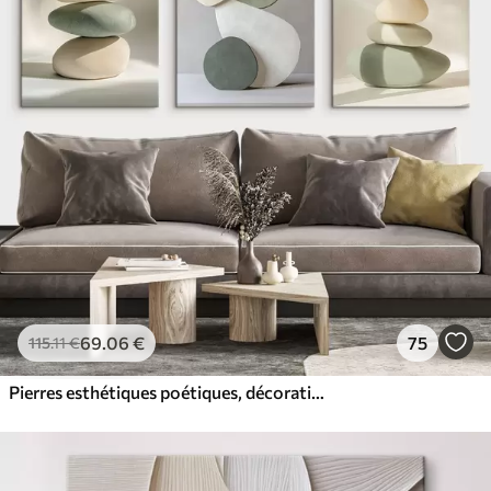
69
.06
€
75
115
.11
€
Pierres esthétiques poétiques, décoration intérieure, éclairage naturel