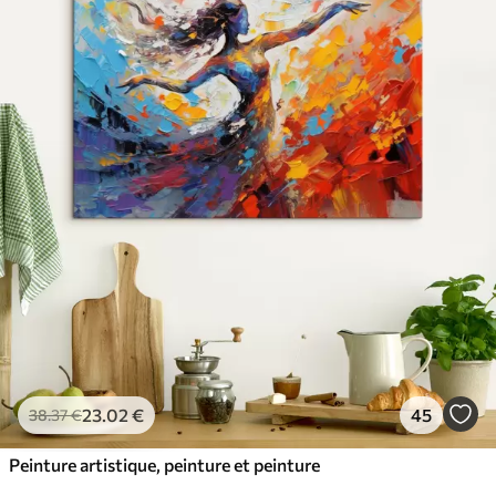
23
.02
€
45
38
.37
€
Peinture artistique, peinture et peinture