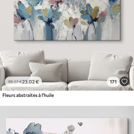
23
.02
€
171
38
.37
€
Fleurs abstraites à l'huile