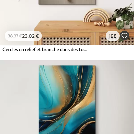
23
.02
€
198
38
.37
€
Cercles en relief et branche dans des tons neutres chauds