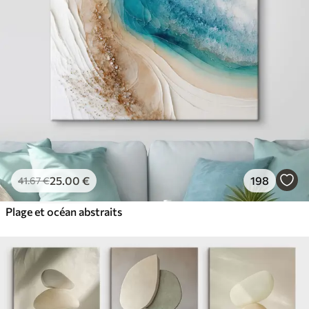
✓
Résistant à la décoloration
✓
Encre sûre et sans odeur
✓
Surface type toile
✓
Matériau écologique
25
.00
€
198
41
.67
€
Plage et océan abstraits