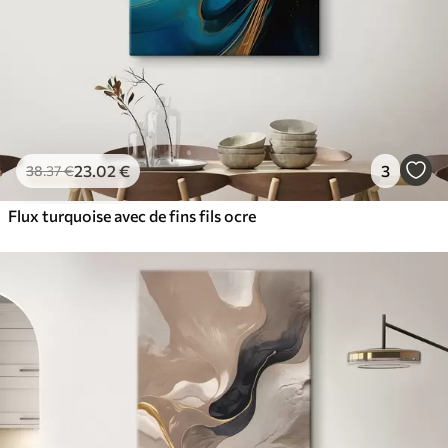
23
.02
€
3
38
.37
€
Flux turquoise avec de fins fils ocre