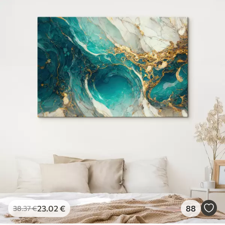
23
.02
€
88
38
.37
€