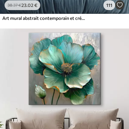
23
.02
€
111
38
.37
€
Art mural abstrait contemporain et créatif