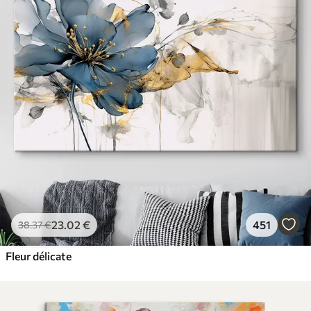
23
.02
€
451
38
.37
€
Fleur délicate