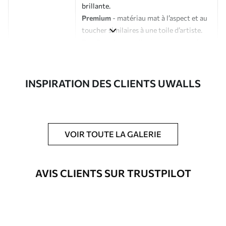
brillante.
Premium
- matériau mat à l’aspect et au
toucher similaires à une toile d’artiste.
Eco-Premium
- toile de haute qualité
composée à 100 % de coton.
Auteur
Studio de design Uwalls
INSPIRATION DES CLIENTS UWALLS
Numéro d'article
s35797
En outre
Possibilité d'ajouter un vernis
VOIR TOUTE LA GALERIE
protecteur pour renforcer la durabilité
du tableau.
AVIS CLIENTS SUR TRUSTPILOT
Matériaux disponibles
Standard
À Partir De
23
.02
€