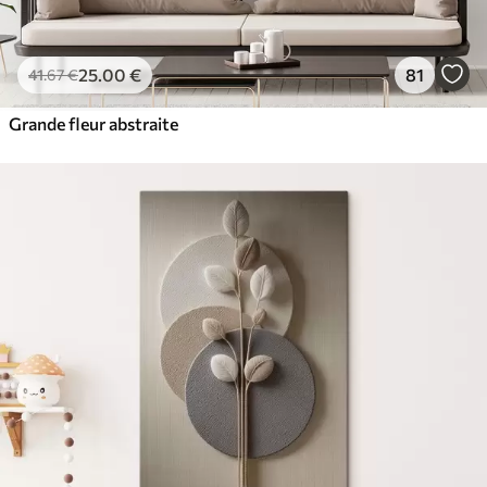
25
.00
€
81
41
.67
€
Grande fleur abstraite