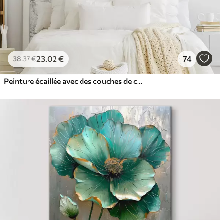
23
.02
€
74
38
.37
€
Peinture écaillée avec des couches de couleurs blanches, bleues et jaunes créant une impression abstraite et texturée