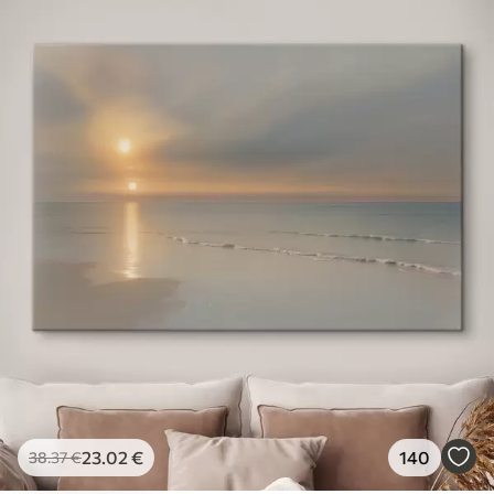
23
.02
€
140
38
.37
€