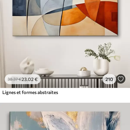
23
.02
€
210
38
.37
€
Lignes et formes abstraites