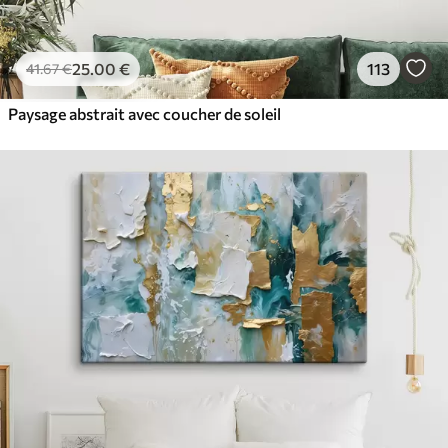
25
.00
€
113
41
.67
€
Paysage abstrait avec coucher de soleil