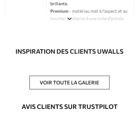
brillante.
Premium
- matériau mat à l’aspect et au
toucher similaires à une toile d’artiste.
Eco-Premium
- toile de haute qualité
composée à 100 % de coton.
Auteur
Studio de design Uwalls
INSPIRATION DES CLIENTS UWALLS
Numéro d'article
s38915
En outre
Possibilité d'ajouter un vernis
VOIR TOUTE LA GALERIE
protecteur pour renforcer la durabilité
du tableau.
AVIS CLIENTS SUR TRUSTPILOT
Matériaux disponibles
Standard
À Partir De
23
.02
€