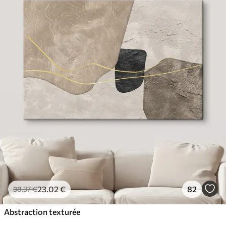
23
.02
€
82
38
.37
€
Abstraction texturée