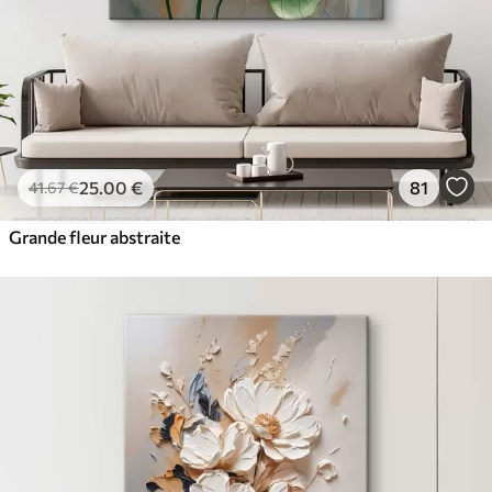
25
.00
€
81
41
.67
€
Grande fleur abstraite