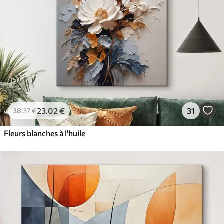
23
.02
€
31
38
.37
€
Fleurs blanches à l'huile