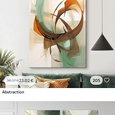
23
.02
€
205
38
.37
€
Abstraction