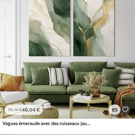
46
.04
€
85
76
.74
€
Vagues émeraude avec des ruisseaux jaunes