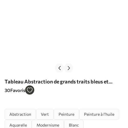
Tableau Abstraction de grands traits bleus et
blancs, imitation de peinture à l'huile, minimalisme
30
Favoris
Nr s38915
Abstraction
Vert
Peinture
Peinture à l'huile
Aquarelle
Modernisme
Blanc