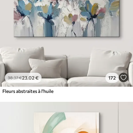
✓
Résistant à la décoloration
✓
Encre sûre et sans odeur
✓
Surface type toile
✓
Matériau écologique
23
.02
€
172
38
.37
€
Fleurs abstraites à l'huile