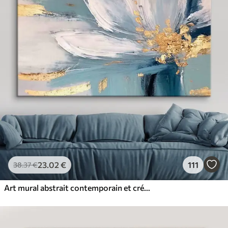
23
.02
€
111
38
.37
€
Art mural abstrait contemporain et créatif