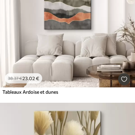
23
.02
€
38
.37
€
Tableaux Ardoise et dunes