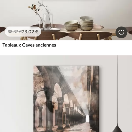
23
.02
€
38
.37
€
Tableaux Caves anciennes