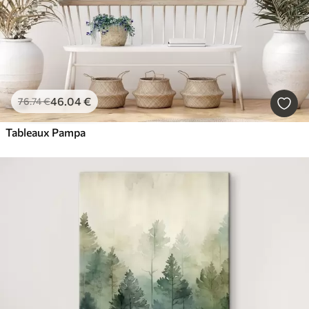
46
.04
€
76
.74
€
Tableaux Pampa