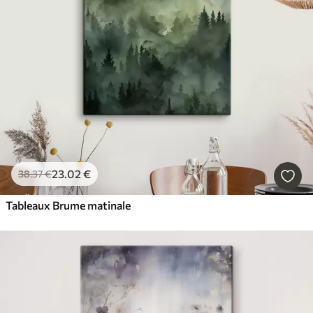
23
.02
€
38
.37
€
Tableaux Brume matinale