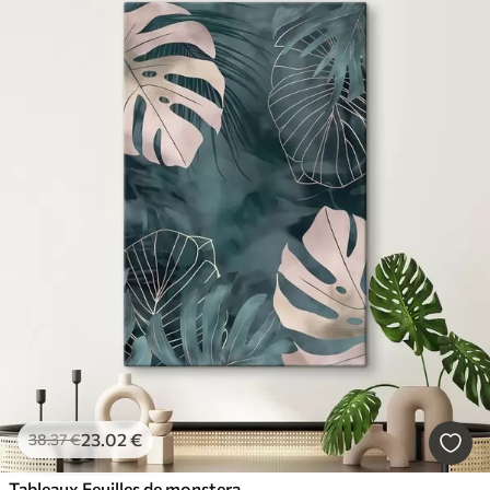
23
.02
€
38
.37
€
Tableaux Feuilles de monstera