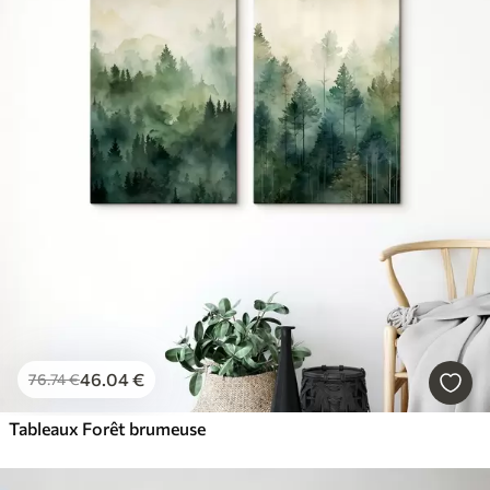
46
.04
€
76
.74
€
Tableaux Forêt brumeuse