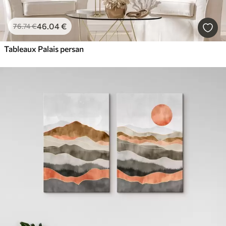
46
.04
€
76
.74
€
Tableaux Palais persan