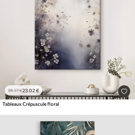
23
.02
€
38
.37
€
Tableaux Crépuscule floral