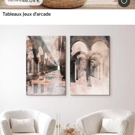
46
.04
€
76
.74
€
Tableaux Jeux d'arcade