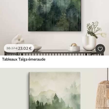
23
.02
€
38
.37
€
Tableaux Taïga émeraude