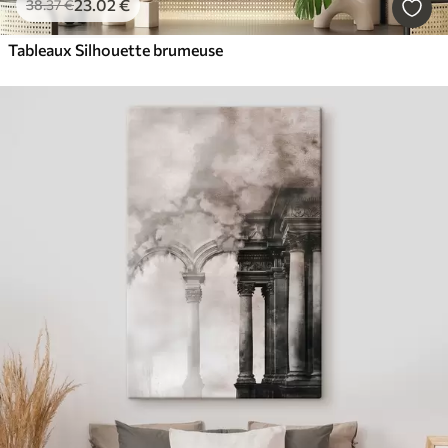
23
.02
€
38
.37
€
Tableaux Silhouette brumeuse