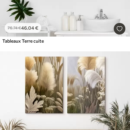
46
.04
€
76
.74
€
Tableaux Terre cuite