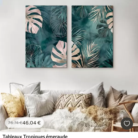
46
.04
€
76
.74
€
Tableaux Tropiques émeraude