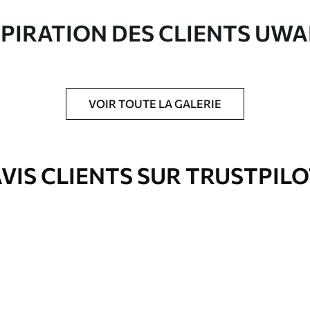
ute qualité composée à 100 % de coton.
SPIRATION DES CLIENTS UWA
VOIR TOUTE LA GALERIE
is protecteur pour renforcer la durabilité du
VIS CLIENTS SUR TRUSTPIL
Eco-Premium
À Partir De
39
.00
€
✓
es
Couleurs vives et riches
✓
ation
Résistant à la décoloration
✓
eur
Encre sûre et sans odeur
✓
Surface type toile