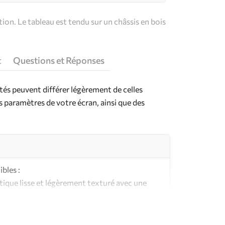
on. Le tableau est tendu sur un châssis en bois
t
Questions et Réponses
ntés peuvent différer légèrement de celles
es paramètres de votre écran, ainsi que des
bles :
ique lisse et légèrement texturé avec une
aspect et au toucher similaires à une toile