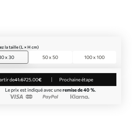
ez la taille (L × H cm)
30 x 30
50 x 50
100 x 100
partir de
41
.67
25
.00
€
Prochaine étape
Le prix est indiqué avec une
remise de 40 %
.