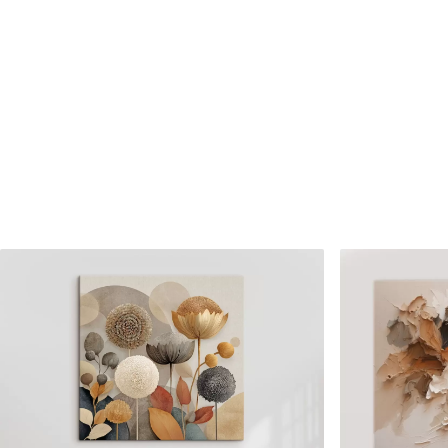
✗
✗
Matériau écologique
Matériau écologique