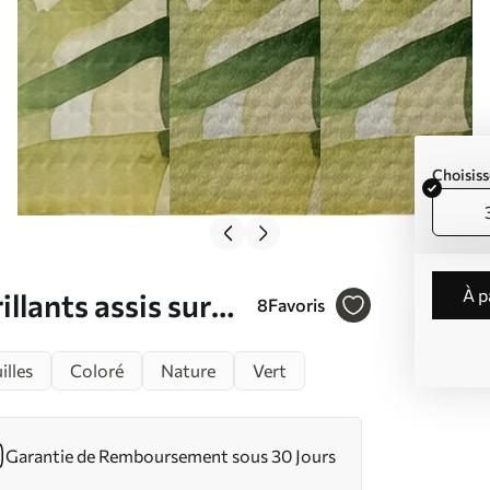
Choisiss
à 
llants assis sur
8
Favoris
333
illes
Coloré
Nature
Vert
Garantie de Remboursement sous 30 Jours