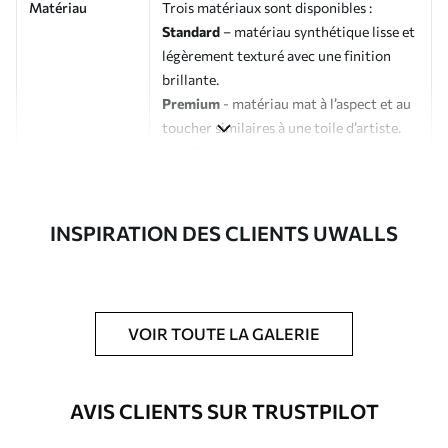
Matériau
Trois matériaux sont disponibles :
Standard
– matériau synthétique lisse et
légèrement texturé avec une finition
brillante.
Premium
- matériau mat à l’aspect et au
toucher similaires à une toile d’artiste.
Eco-Premium
- toile de haute qualité
composée à 100 % de coton.
Auteur
Studio de design Uwalls
INSPIRATION DES CLIENTS UWALLS
Numéro d'article
s39339
En outre
Possibilité d'ajouter un vernis
VOIR TOUTE LA GALERIE
protecteur pour renforcer la durabilité
du tableau.
AVIS CLIENTS SUR TRUSTPILOT
Matériaux disponibles