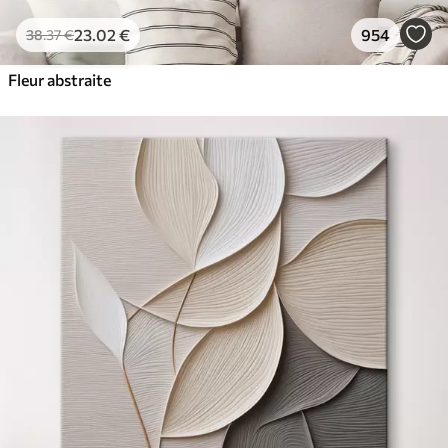
23
.02
€
954
38
.37
€
Fleur abstraite