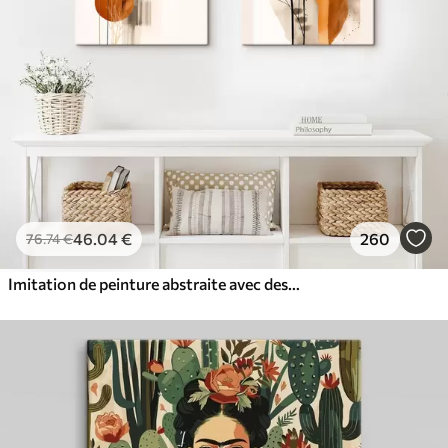
46
.04
€
260
76
.74
€
Imitation de peinture abstraite avec des cercles orange et gris, des feuilles et des branches, style moderne, effet aquarelle