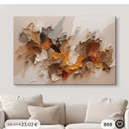
23
.02
€
868
38
.37
€