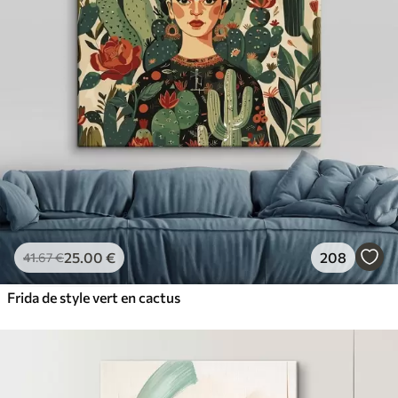
25
.00
€
208
41
.67
€
Frida de style vert en cactus