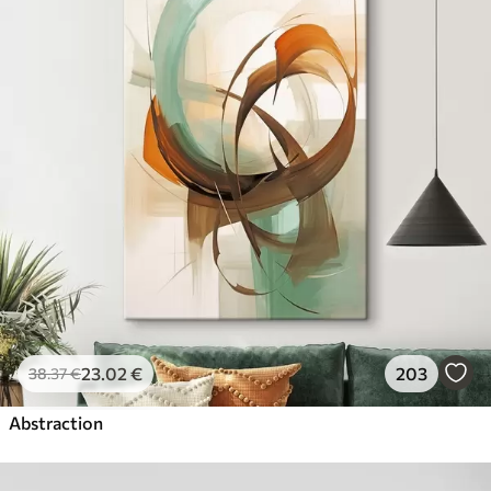
23
.02
€
203
38
.37
€
Abstraction