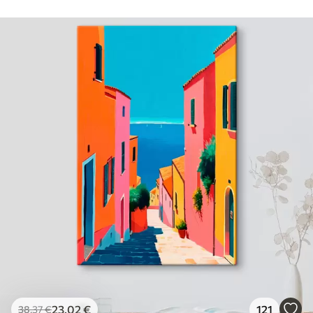
23
.02
€
121
38
.37
€