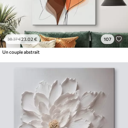
23
.02
€
107
38
.37
€
Un couple abstrait