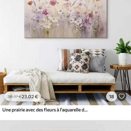
Eco-Premium
À Partir De
36
.00
€
✓
Couleurs vives et riches
✓
Résistant à la décoloration
✓
Encre sûre et sans odeur
✓
Surface type toile
✓
Matériau écologique
23
.02
€
18
38
.37
€
Une prairie avec des fleurs à l'aquarelle dans des tons délicats de rose, de violet et de blanc, créant une atmosphère de légèreté et d'harmonie