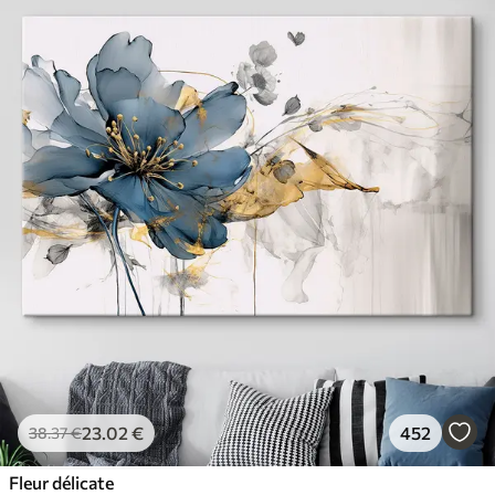
23
.02
€
452
38
.37
€
Fleur délicate