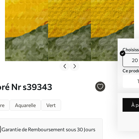
Choisiss
20 
Ce produ
oré Nr s39343
à 
re
Aquarelle
Vert
Garantie de Remboursement sous 30 Jours