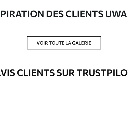
ute qualité composée à 100 % de coton.
SPIRATION DES CLIENTS UWA
VOIR TOUTE LA GALERIE
is protecteur pour renforcer la durabilité du
VIS CLIENTS SUR TRUSTPIL
Eco-Premium
À Partir De
36
.00
€
✓
es
Couleurs vives et riches
✓
ation
Résistant à la décoloration
✓
eur
Encre sûre et sans odeur
✓
Surface type toile