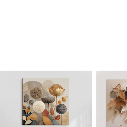
✗
✗
Matériau écologique
Matériau écologique