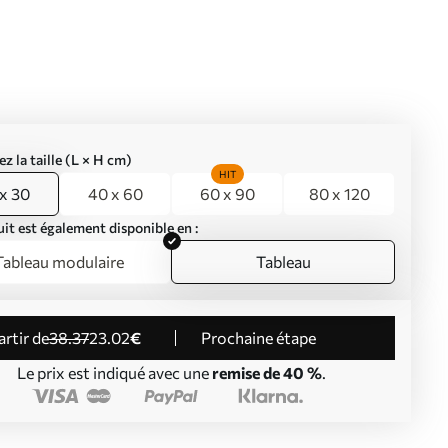
ez la taille (L × H cm)
HIT
x 30
40 x 60
60 x 90
80 x 120
it est également disponible en :
Tableau modulaire
Tableau
partir de
38
.37
23
.02
€
Prochaine étape
Le prix est indiqué avec une
remise de 40 %
.