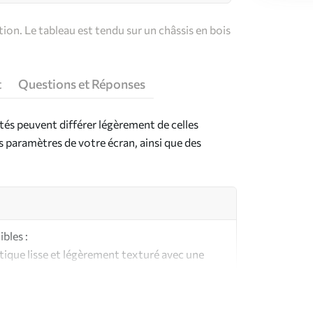
on. Le tableau est tendu sur un châssis en bois
t
Questions et Réponses
ntés peuvent différer légèrement de celles
es paramètres de votre écran, ainsi que des
bles :
ique lisse et légèrement texturé avec une
aspect et au toucher similaires à une toile