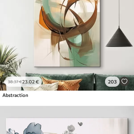
23
.02
€
203
38
.37
€
Abstraction