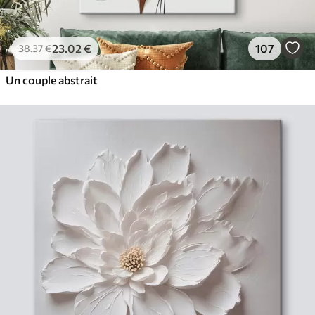
23
.02
€
107
38
.37
€
Un couple abstrait