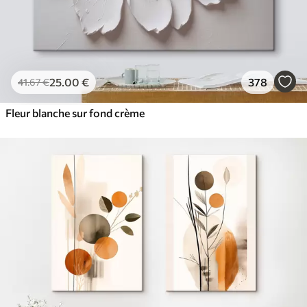
25
.00
€
378
41
.67
€
Fleur blanche sur fond crème