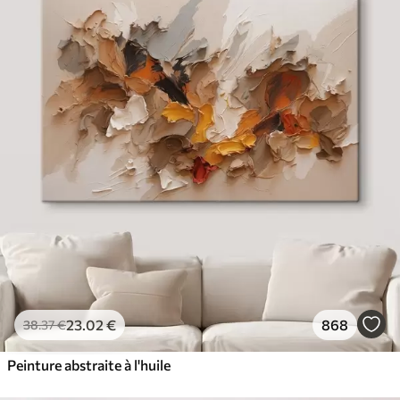
23
.02
€
868
38
.37
€
Peinture abstraite à l'huile