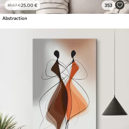
25
.00
€
353
41
.67
€
Abstraction