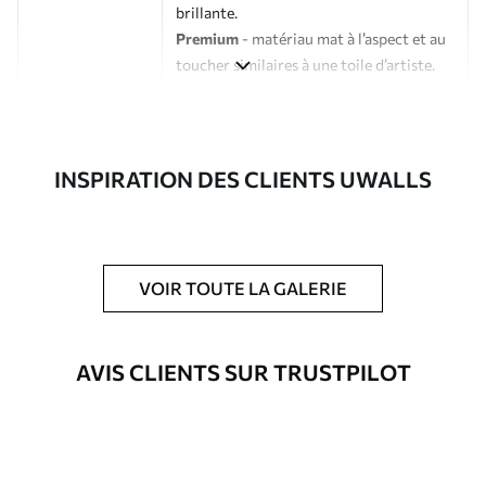
brillante.
Premium
- matériau mat à l’aspect et au
toucher similaires à une toile d’artiste.
Eco-Premium
- toile de haute qualité
composée à 100 % de coton.
Auteur
Studio de design Uwalls
INSPIRATION DES CLIENTS UWALLS
Numéro d'article
s39540
En outre
Possibilité d'ajouter un vernis
VOIR TOUTE LA GALERIE
protecteur pour renforcer la durabilité
du tableau.
AVIS CLIENTS SUR TRUSTPILOT
Matériaux disponibles
Standard
À Partir De
25
.00
€