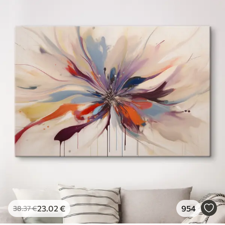
23
.02
€
954
38
.37
€