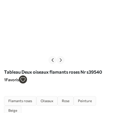
Tableau Deux oiseaux flamants roses Nr s39540
1
Favoris
Flamants roses
Oiseaux
Rose
Peinture
Beige