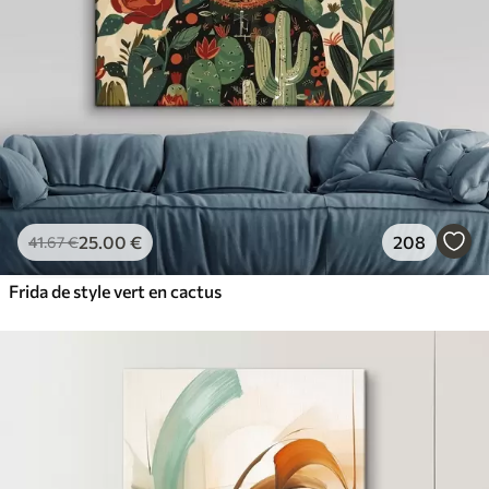
25
.00
€
208
41
.67
€
Frida de style vert en cactus