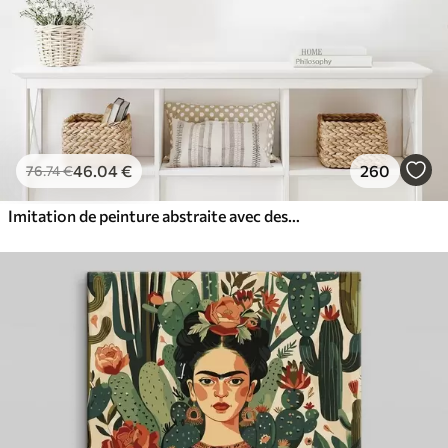
46
.04
€
260
76
.74
€
Imitation de peinture abstraite avec des cercles orange et gris, des feuilles et des branches, style moderne, effet aquarelle