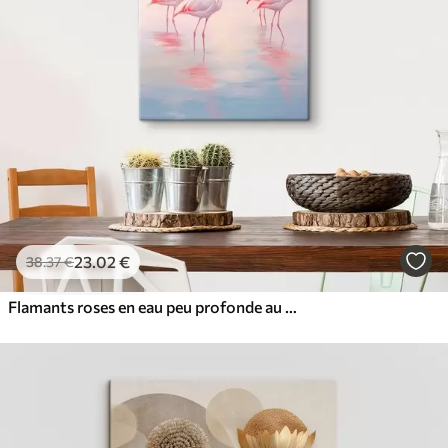
✓
Résistant à la décoloration
✓
Encre sûre et sans odeur
✓
Surface type toile
✓
Matériau écologique
23
.02
€
38
.37
€
Flamants roses en eau peu profonde au coucher du soleil