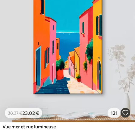
23
.02
€
121
38
.37
€
Vue mer et rue lumineuse