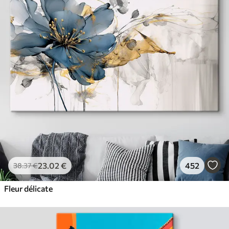
23
.02
€
452
38
.37
€
Fleur délicate