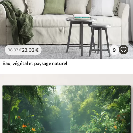
23
.02
€
9
38
.37
€
Eau, végétal et paysage naturel