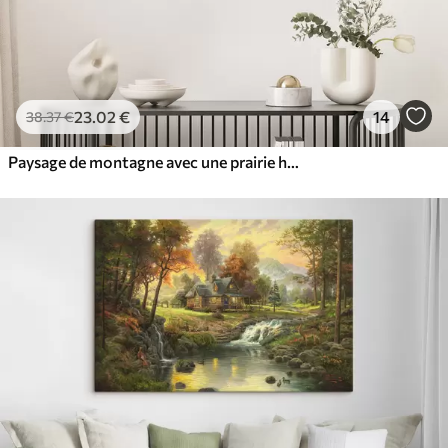
23
.02
€
14
38
.37
€
Paysage de montagne avec une prairie herbeuse au premier plan remplie de fleurs sauvages colorées