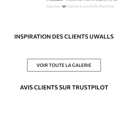
toucher similaires à une toile d’artiste.
Eco-Premium
- toile de haute qualité
composée à 100 % de coton.
Auteur
Studio de design Uwalls
INSPIRATION DES CLIENTS UWALLS
Numéro d'article
s40031
En outre
Possibilité d'ajouter un vernis
VOIR TOUTE LA GALERIE
protecteur pour renforcer la durabilité
du tableau.
AVIS CLIENTS SUR TRUSTPILOT
Matériaux disponibles
Standard
À Partir De
23
.02
€
✓
Couleurs vives et riches