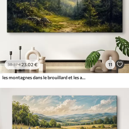
✓
Encre sûre et sans odeur
✓
Surface type toile
✓
Matériau écologique
23
.02
€
11
38
.37
€
les montagnes dans le brouillard et les arbres