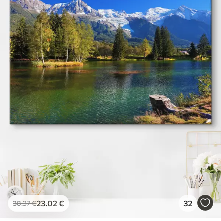
23
.02
€
32
38
.37
€