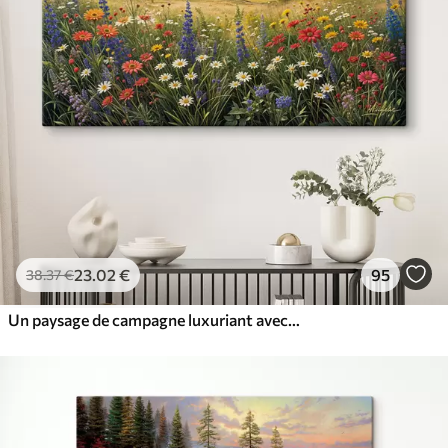
23
.02
€
95
38
.37
€
Un paysage de campagne luxuriant avec une prairie de fleurs sauvages vibrante remplie de fleurs colorées sous un ciel nuageux