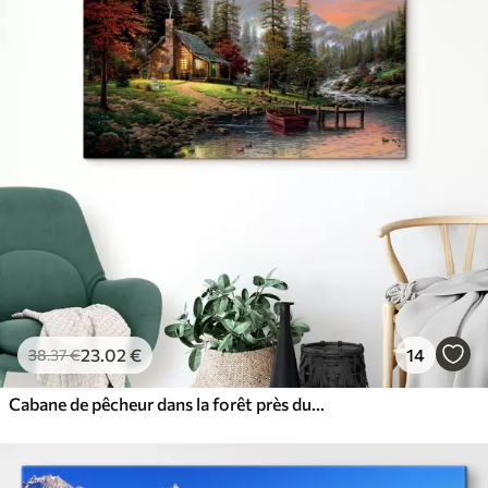
23
.02
€
14
38
.37
€
Cabane de pêcheur dans la forêt près du ruisseau