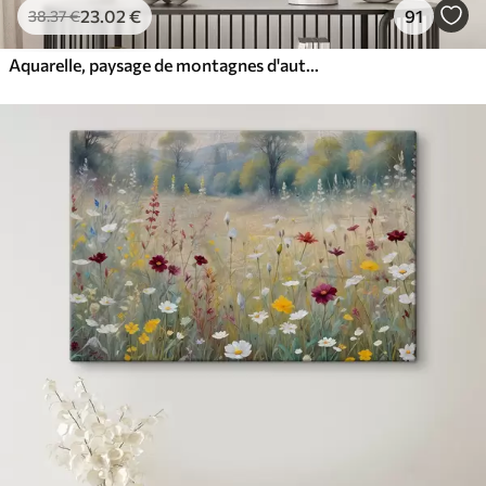
23
.02
€
91
38
.37
€
Aquarelle, paysage de montagnes d'automne, forêt de pins, coucher de soleil