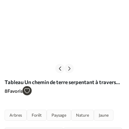
Tableau Un chemin de terre serpentant à travers
une forêt en automne, avec de grands arbres des
8
Favoris
deux côtés Nr s40031
Arbres
Forêt
Paysage
Nature
Jaune