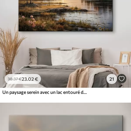
23
.02
€
21
38
.37
€
Un paysage serein avec un lac entouré de pins, reflétant les couleurs chaudes du ciel au coucher du soleil