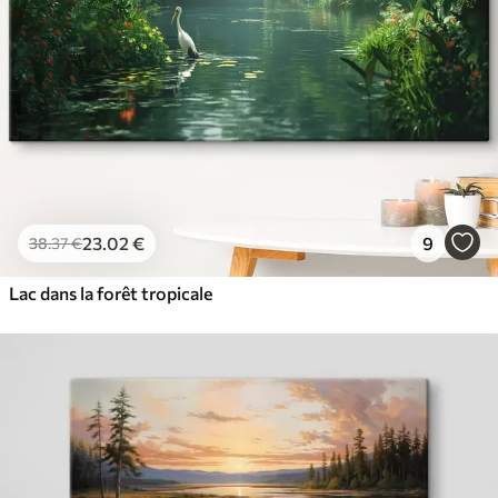
23
.02
€
9
38
.37
€
Lac dans la forêt tropicale