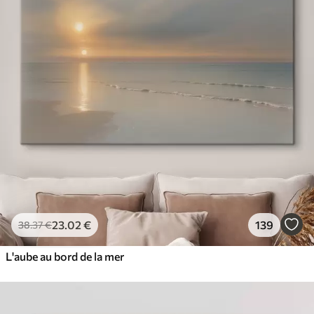
23
.02
€
139
38
.37
€
L'aube au bord de la mer