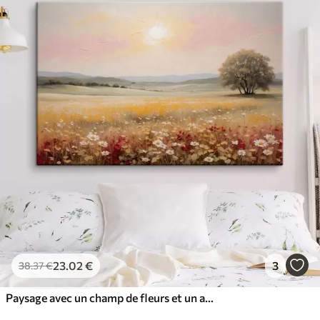
23
.02
€
3
38
.37
€
Paysage avec un champ de fleurs et un arbre à l'horizon