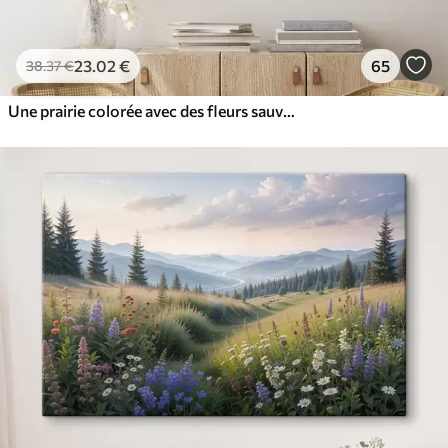
23
.02
€
65
38
.37
€
Une prairie colorée avec des fleurs sauvages avec une forêt floue en arrière-plan