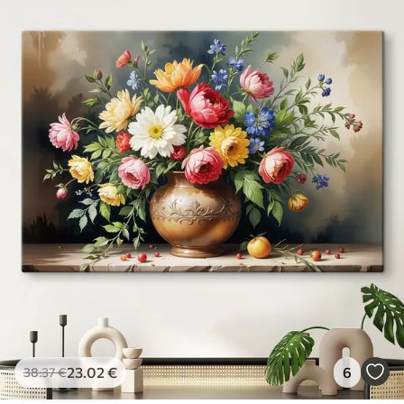
23
.02
€
6
38
.37
€