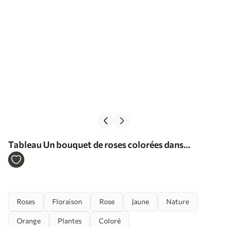
Tableau Un bouquet de roses colorées dans
différentes nuances de rose, de jaune et d'orange,
disposé avec des feuilles vertes Nr s40149
Roses
Floraison
Rose
Jaune
Nature
Orange
Plantes
Coloré