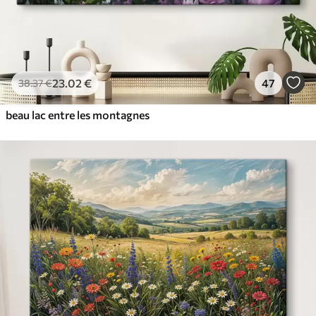
23
.02
€
47
38
.37
€
beau lac entre les montagnes