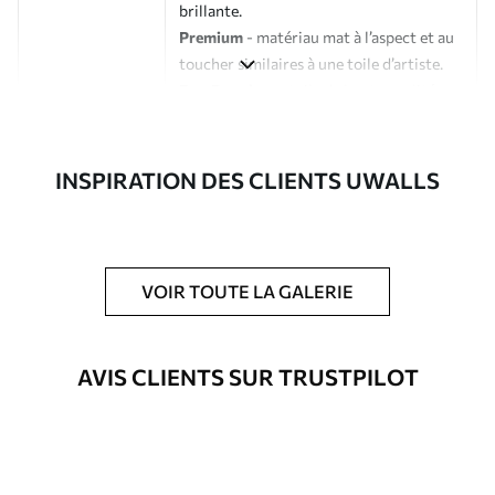
brillante.
Premium
- matériau mat à l’aspect et au
toucher similaires à une toile d’artiste.
Eco-Premium
- toile de haute qualité
composée à 100 % de coton.
Auteur
Studio de design Uwalls
INSPIRATION DES CLIENTS UWALLS
Numéro d'article
s40149
En outre
Possibilité d'ajouter un vernis
VOIR TOUTE LA GALERIE
protecteur pour renforcer la durabilité
du tableau.
AVIS CLIENTS SUR TRUSTPILOT
Matériaux disponibles
Standard
À Partir De
23
.02
€