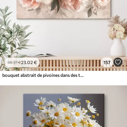
23
.02
€
157
38
.37
€
bouquet abstrait de pivoines dans des tons roses