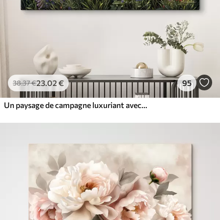
23
.02
€
95
38
.37
€
Un paysage de campagne luxuriant avec une prairie de fleurs sauvages vibrante remplie de fleurs colorées sous un ciel nuageux