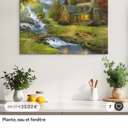
23
.02
€
7
38
.37
€
Plante, eau et fenêtre