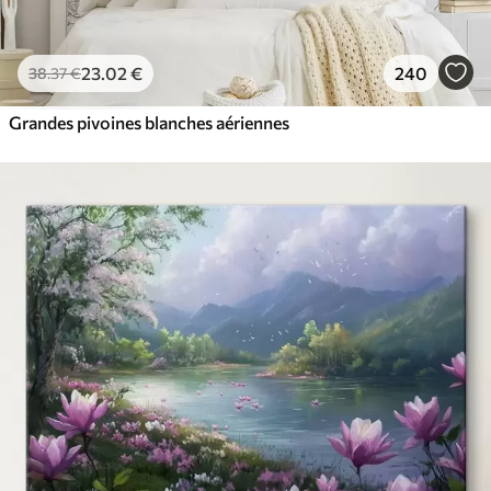
23
.02
€
240
38
.37
€
Grandes pivoines blanches aériennes