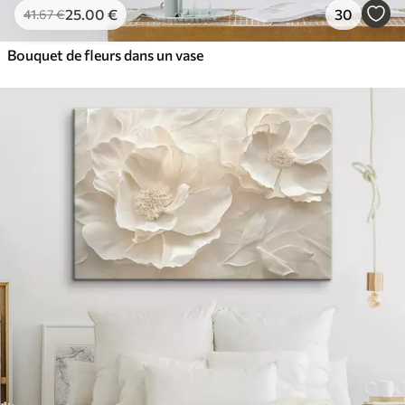
25
.00
€
30
41
.67
€
Bouquet de fleurs dans un vase