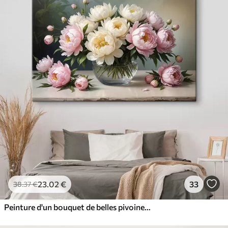
23
.02
€
33
38
.37
€
Peinture d'un bouquet de belles pivoines blanches et roses dans un vase en verre sur une table en bois