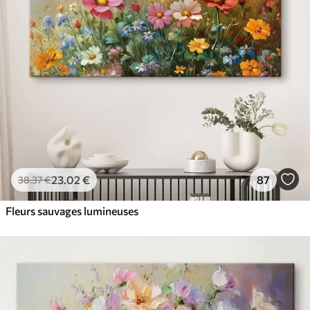
✓
Résistant à la décoloration
✓
Encre sûre et sans odeur
✓
Surface type toile
✓
Matériau écologique
23
.02
€
87
38
.37
€
Fleurs sauvages lumineuses