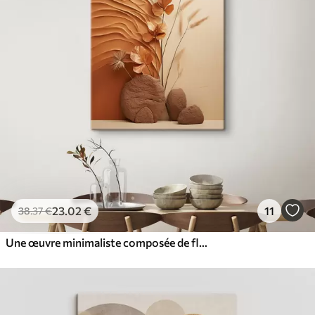
À Partir De
36
.00
€
✓
Couleurs vives et riches
✓
Résistant à la décoloration
✓
Encre sûre et sans odeur
✓
Surface type toile
✓
Matériau écologique
23
.02
€
11
38
.37
€
Une œuvre minimaliste composée de fleurs séchées et d'herbe de la pampa, sur un fond texturé