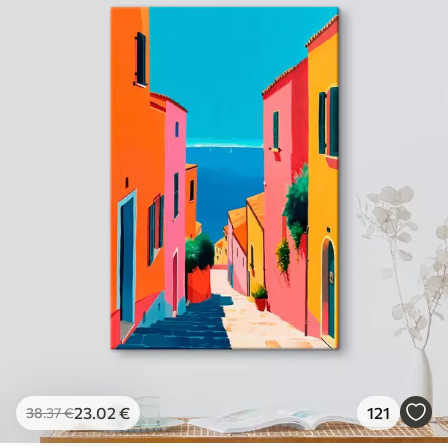
23
.02
€
121
38
.37
€