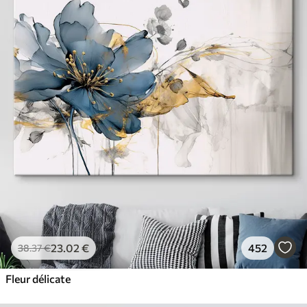
23
.02
€
452
38
.37
€
Fleur délicate