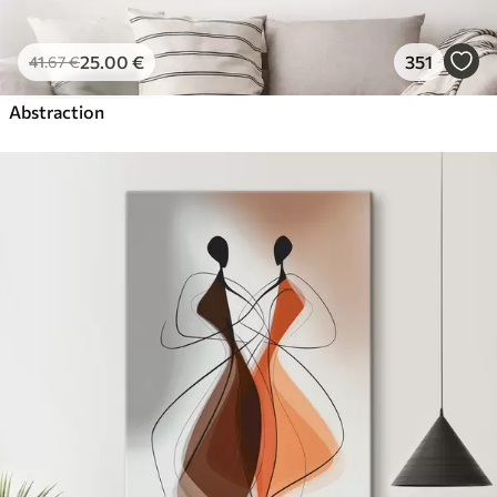
25
.00
€
351
41
.67
€
Abstraction