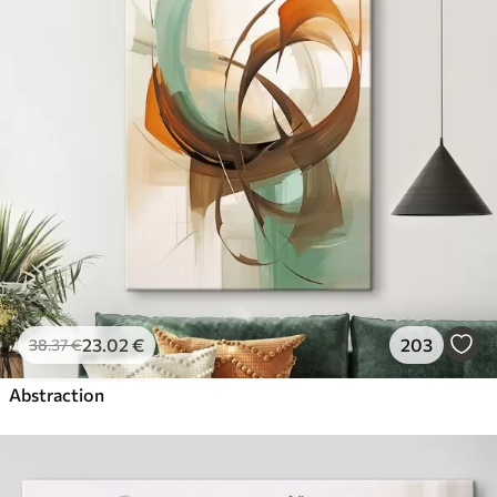
23
.02
€
203
38
.37
€
Abstraction