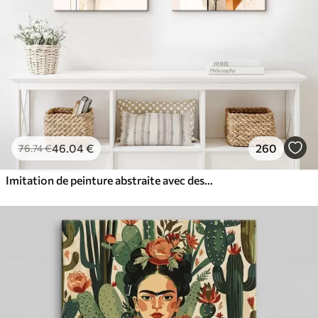
46
.04
€
260
76
.74
€
Imitation de peinture abstraite avec des cercles orange et gris, des feuilles et des branches, style moderne, effet aquarelle