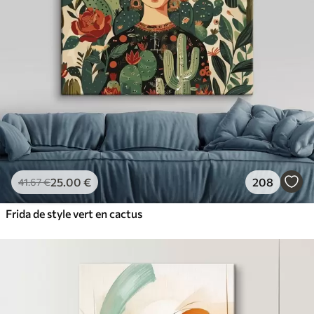
25
.00
€
208
41
.67
€
Frida de style vert en cactus