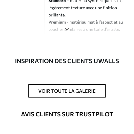
Standard
– matériau synthétique lisse et
légèrement texturé avec une finition
brillante.
Premium
- matériau mat à l’aspect et au
toucher similaires à une toile d’artiste.
Eco-Premium
- toile de haute qualité
composée à 100 % de coton.
Auteur
Studio de design Uwalls
INSPIRATION DES CLIENTS UWALLS
Numéro d'article
s40192
En outre
Possibilité d'ajouter un vernis
VOIR TOUTE LA GALERIE
protecteur pour renforcer la durabilité
du tableau.
AVIS CLIENTS SUR TRUSTPILOT
Matériaux disponibles