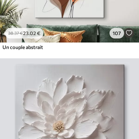
23
.02
€
107
38
.37
€
Un couple abstrait