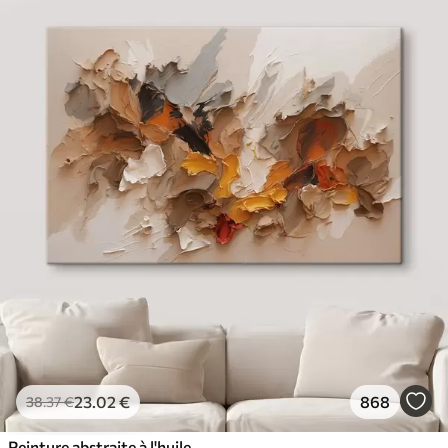
23
.02
€
868
38
.37
€
Peinture abstraite à l'huile