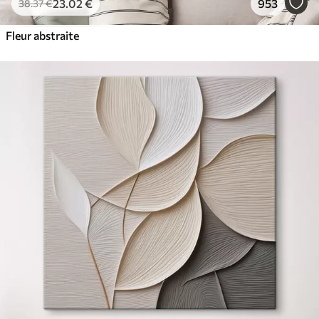
23
.02
€
953
38
.37
€
Fleur abstraite