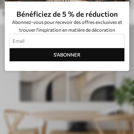
46
.04
€
76
.74
€
Bénéficiez de 5 % de réduction
Tableaux Composition abstraite, imitation de la peinture
Abonnez-vous pour recevoir des offres exclusives et
trouver l'inspiration en matière de décoration
S'ABONNER