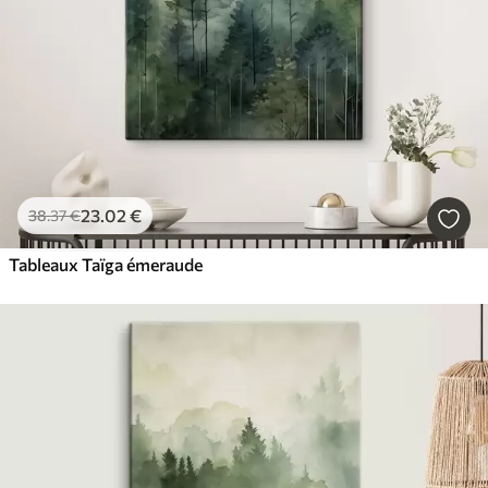
23
.02
€
38
.37
€
Tableaux Taïga émeraude