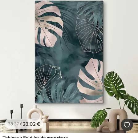
23
.02
€
38
.37
€
Tableaux Feuilles de monstera