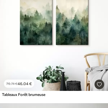
46
.04
€
76
.74
€
Tableaux Forêt brumeuse