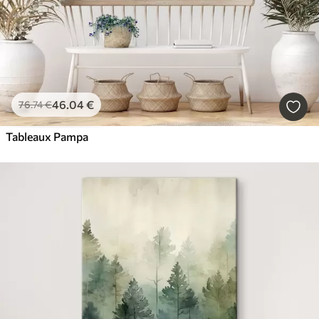
46
.04
€
76
.74
€
Tableaux Pampa