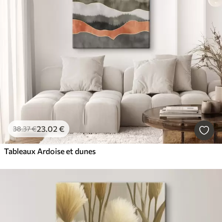
23
.02
€
38
.37
€
Tableaux Ardoise et dunes