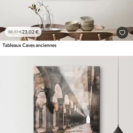
23
.02
€
38
.37
€
Tableaux Caves anciennes