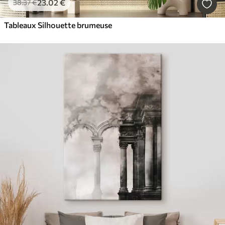
23
.02
€
38
.37
€
Tableaux Silhouette brumeuse