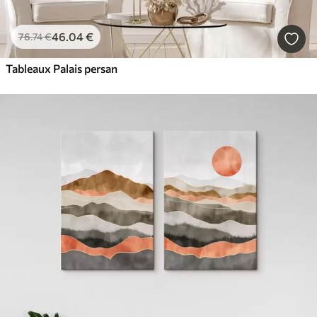
46
.04
€
76
.74
€
Tableaux Palais persan