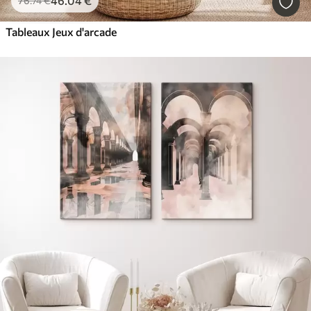
46
.04
€
76
.74
€
Tableaux Jeux d'arcade