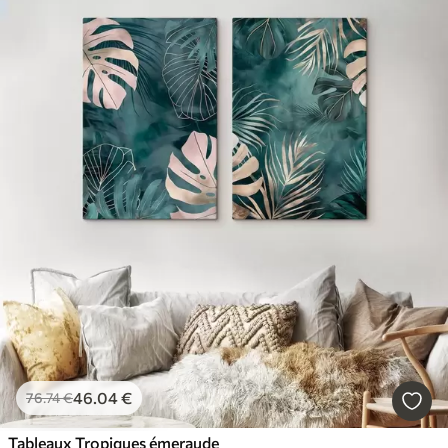
46
.04
€
76
.74
€
Tableaux Tropiques émeraude