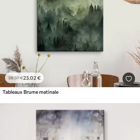
23
.02
€
38
.37
€
Tableaux Brume matinale