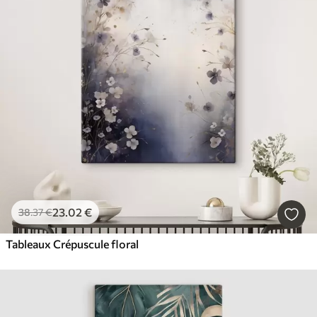
23
.02
€
38
.37
€
Tableaux Crépuscule floral