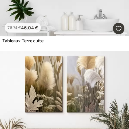
46
.04
€
76
.74
€
Tableaux Terre cuite