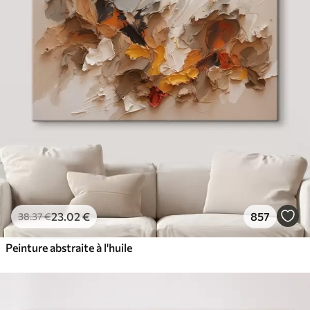
23
.02
€
857
38
.37
€
Peinture abstraite à l'huile