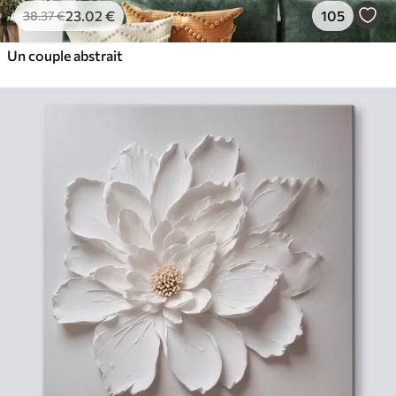
23
.02
€
105
38
.37
€
Un couple abstrait