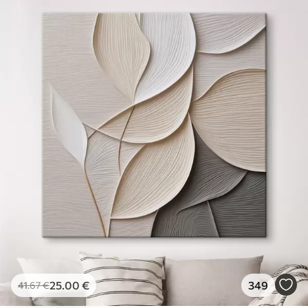
25
.00
€
349
41
.67
€