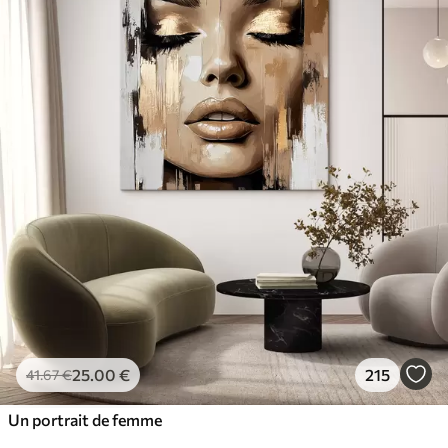
25
.00
€
215
41
.67
€
Un portrait de femme