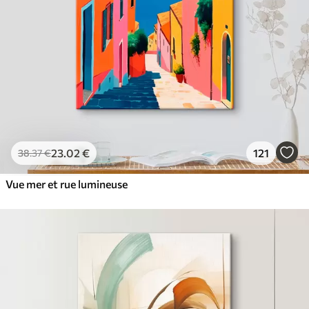
23
.02
€
121
38
.37
€
Vue mer et rue lumineuse