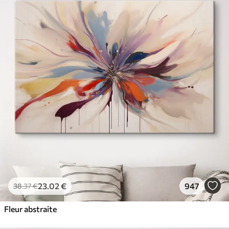
23
.02
€
947
38
.37
€
Fleur abstraite