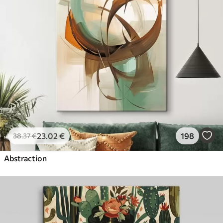
23
.02
€
198
38
.37
€
Abstraction