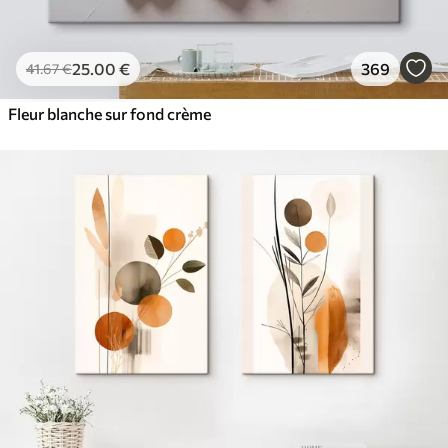
25
.00
€
369
41
.67
€
Fleur blanche sur fond crème