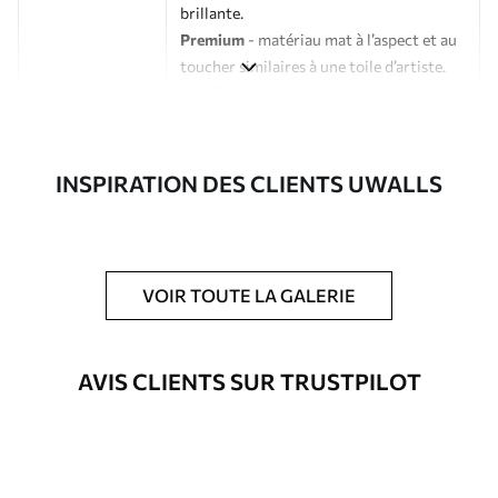
brillante.
Premium
- matériau mat à l’aspect et au
toucher similaires à une toile d’artiste.
Eco-Premium
- toile de haute qualité
composée à 100 % de coton.
Auteur
Studio de design Uwalls
INSPIRATION DES CLIENTS UWALLS
Numéro d'article
s41100
En outre
Possibilité d'ajouter un vernis
VOIR TOUTE LA GALERIE
protecteur pour renforcer la durabilité
du tableau.
AVIS CLIENTS SUR TRUSTPILOT
Matériaux disponibles
Standard
À Partir De
23
.02
€