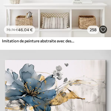
46
.04
€
258
76
.74
€
Imitation de peinture abstraite avec des cercles orange et gris, des feuilles et des branches, style moderne, effet aquarelle