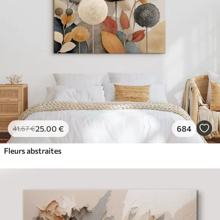
✓
Résistant à la décoloration
✓
Encre sûre et sans odeur
✓
Surface type toile
✓
Matériau écologique
25
.00
€
684
41
.67
€
Fleurs abstraites