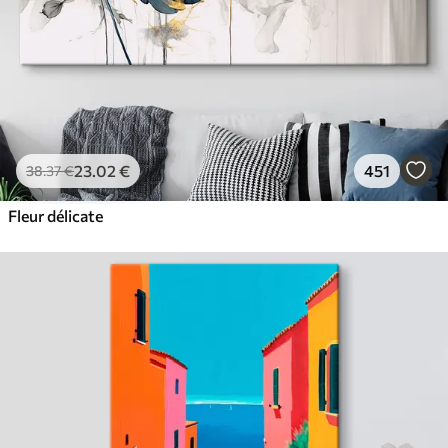
23
.02
€
451
38
.37
€
Fleur délicate