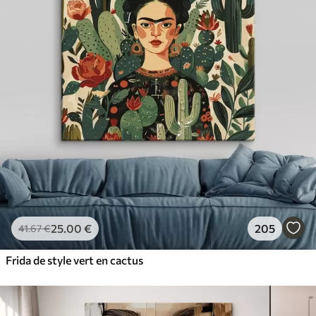
25
.00
€
205
41
.67
€
Frida de style vert en cactus