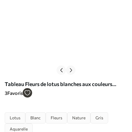
Tableau Fleurs de lotus blanches aux couleurs
pastel sur un fond aquarellé abstrait et brumeux Nr
3
Favoris
s41100
Lotus
Blanc
Fleurs
Nature
Gris
Aquarelle