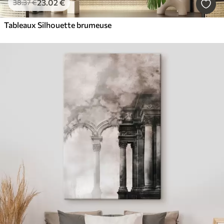
23
.02
€
38
.37
€
Tableaux Silhouette brumeuse