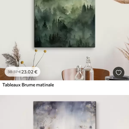
23
.02
€
38
.37
€
Tableaux Brume matinale