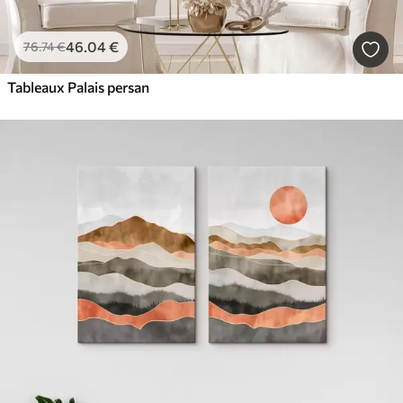
46
.04
€
76
.74
€
Tableaux Palais persan