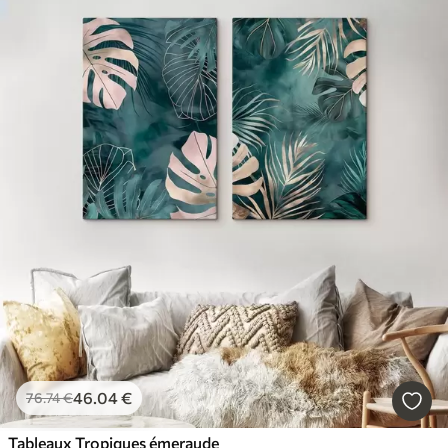
46
.04
€
76
.74
€
Tableaux Tropiques émeraude