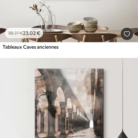
23
.02
€
38
.37
€
Tableaux Caves anciennes