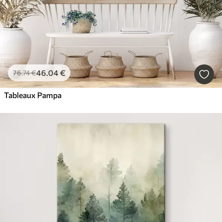
46
.04
€
76
.74
€
Tableaux Pampa