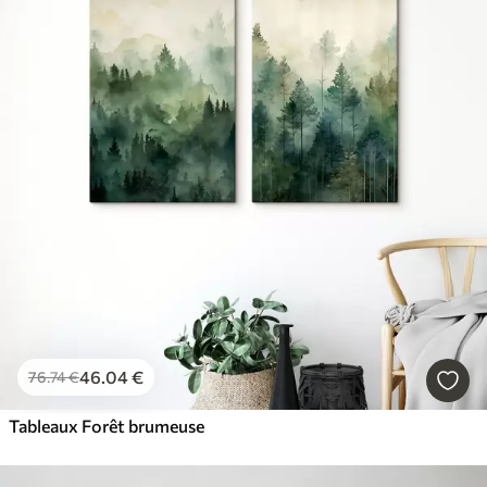
46
.04
€
76
.74
€
Tableaux Forêt brumeuse