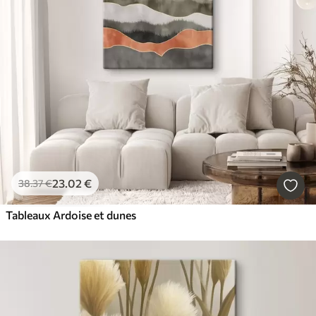
23
.02
€
38
.37
€
Tableaux Ardoise et dunes