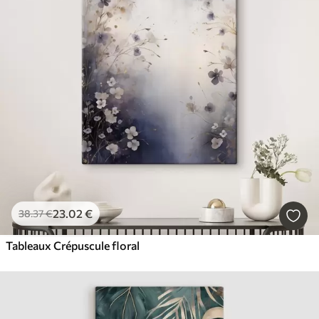
23
.02
€
38
.37
€
Tableaux Crépuscule floral