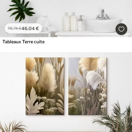
46
.04
€
76
.74
€
Tableaux Terre cuite