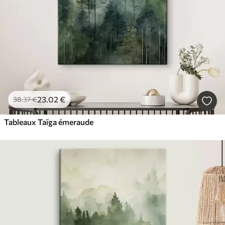
23
.02
€
38
.37
€
Tableaux Taïga émeraude