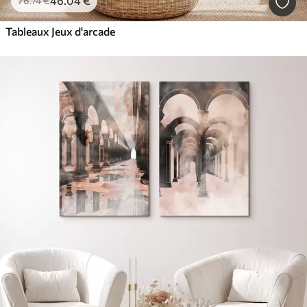
46
.04
€
76
.74
€
Tableaux Jeux d'arcade