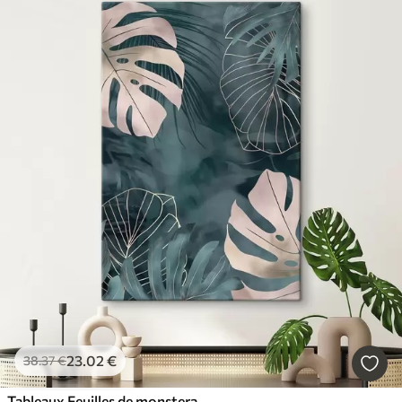
23
.02
€
38
.37
€
Tableaux Feuilles de monstera