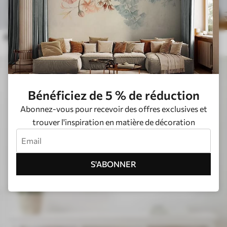
25
.00
€
371
41
.67
€
Fleur blanche sur fond crème
Bénéficiez de 5 % de réduction
Abonnez-vous pour recevoir des offres exclusives et
trouver l'inspiration en matière de décoration
S'ABONNER