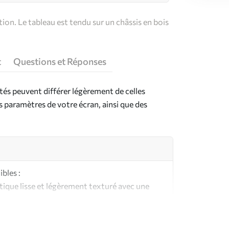
on. Le tableau est tendu sur un châssis en bois
t
Questions et Réponses
ntés peuvent différer légèrement de celles
es paramètres de votre écran, ainsi que des
bles :
ique lisse et légèrement texturé avec une
aspect et au toucher similaires à une toile