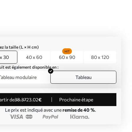
ez la taille (L × H cm)
HIT
x 30
40 x 60
60 x 90
80 x 120
it est également disponible en :
Tableau modulaire
Tableau
partir de
38
.37
23
.02
€
Prochaine étape
Le prix est indiqué avec une
remise de 40 %
.