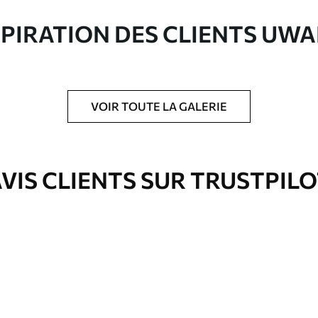
ute qualité composée à 100 % de coton.
SPIRATION DES CLIENTS UWA
VOIR TOUTE LA GALERIE
is protecteur pour renforcer la durabilité du
VIS CLIENTS SUR TRUSTPIL
Eco-Premium
À Partir De
36
.00
€
✓
es
Couleurs vives et riches
✓
ation
Résistant à la décoloration
✓
eur
Encre sûre et sans odeur
✓
Surface type toile