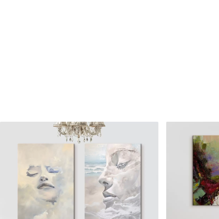
✗
✗
Matériau écologique
Matériau écologique