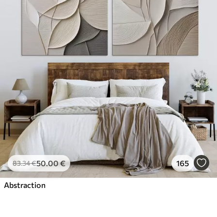
50
.00
€
165
83
.34
€
Abstraction