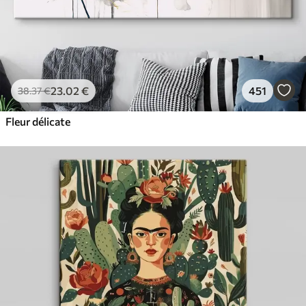
23
.02
€
451
38
.37
€
Fleur délicate