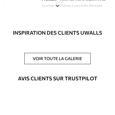
toucher similaires à une toile d’artiste.
Eco-Premium
- toile de haute qualité
composée à 100 % de coton.
Auteur
Studio de design Uwalls
INSPIRATION DES CLIENTS UWALLS
Numéro d'article
s45000
En outre
Possibilité d'ajouter un vernis
VOIR TOUTE LA GALERIE
protecteur pour renforcer la durabilité
du tableau.
AVIS CLIENTS SUR TRUSTPILOT
Matériaux disponibles
Standard
À Partir De
23
.02
€
✓
Couleurs vives et riches