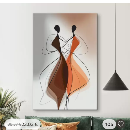
23
.02
€
105
38
.37
€