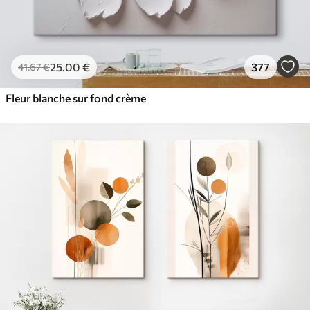
25
.00
€
377
41
.67
€
Fleur blanche sur fond crème