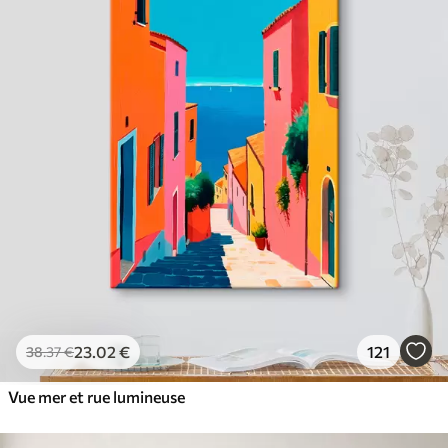
23
.02
€
121
38
.37
€
Vue mer et rue lumineuse