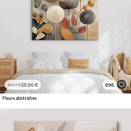
✓
Couleurs vives et riches
✓
Résistant à la décoloration
✓
Encre sûre et sans odeur
✓
Surface type toile
✓
Matériau écologique
25
.00
€
696
41
.67
€
Fleurs abstraites