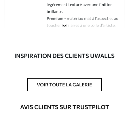
légèrement texturé avec une finition
brillante.
Premium
- matériau mat à l’aspect et au
toucher similaires à une toile d’artiste.
Eco-Premium
- toile de haute qualité
composée à 100 % de coton.
Auteur
Studio de design Uwalls
INSPIRATION DES CLIENTS UWALLS
Numéro d'article
s45924
En outre
Possibilité d'ajouter un vernis
VOIR TOUTE LA GALERIE
protecteur pour renforcer la durabilité
du tableau.
AVIS CLIENTS SUR TRUSTPILOT
Matériaux disponibles
Standard