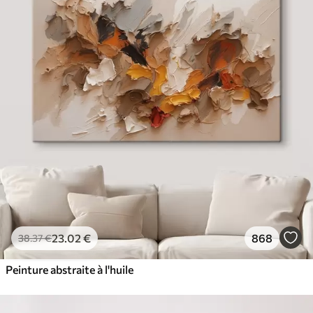
23
.02
€
868
38
.37
€
Peinture abstraite à l'huile