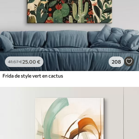
25
.00
€
208
41
.67
€
Frida de style vert en cactus