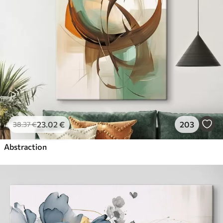
23
.02
€
203
38
.37
€
Abstraction