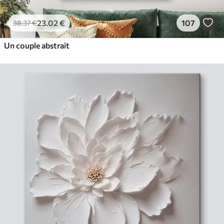
23
.02
€
107
38
.37
€
Un couple abstrait