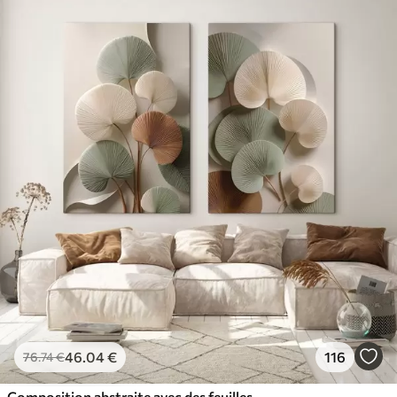
46
.04
€
116
76
.74
€
Composition abstraite avec des feuilles