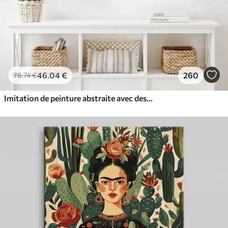
46
.04
€
260
76
.74
€
Imitation de peinture abstraite avec des cercles orange et gris, des feuilles et des branches, style moderne, effet aquarelle