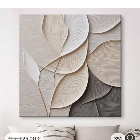
25
.00
€
351
41
.67
€