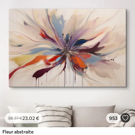
23
.02
€
953
38
.37
€
Fleur abstraite