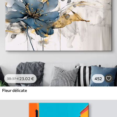
23
.02
€
452
38
.37
€
Fleur délicate