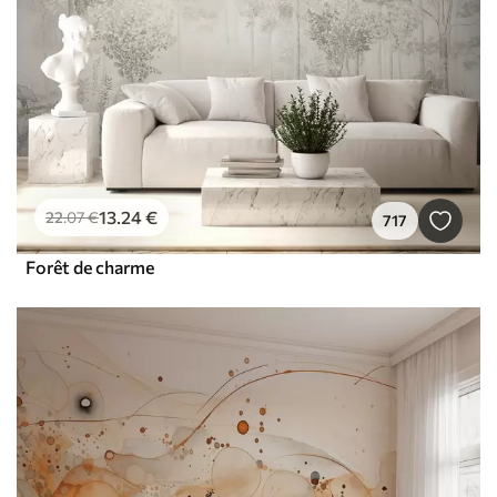
13
.24
€
22
.07
€
717
Forêt de charme