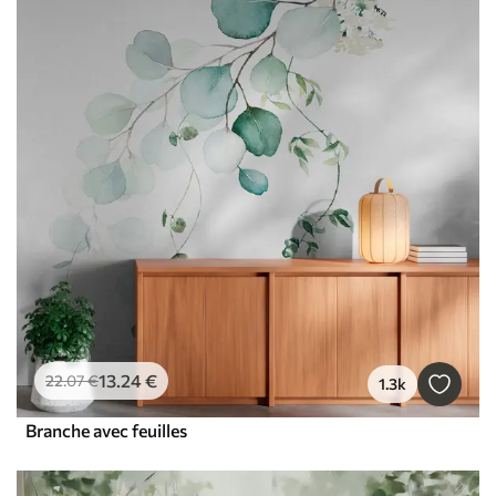
13
.24
€
22
.07
€
1.3k
Branche avec feuilles