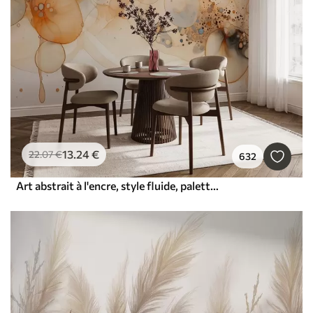
13
.24
€
22
.07
€
632
Art abstrait à l'encre, style fluide, palette de couleurs beige