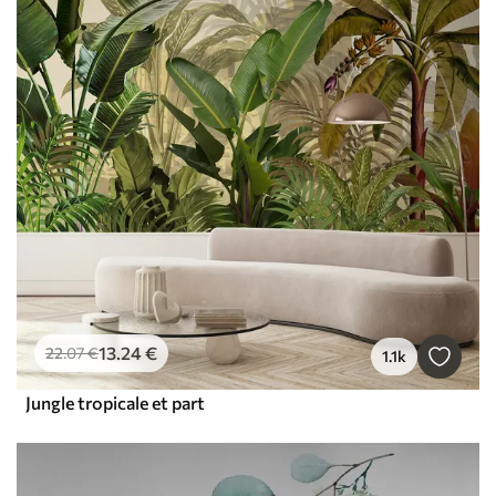
13
.24
€
22
.07
€
1.1k
Jungle tropicale et part