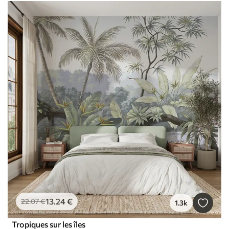
13
.24
€
22
.07
€
1.3k
Tropiques sur les îles