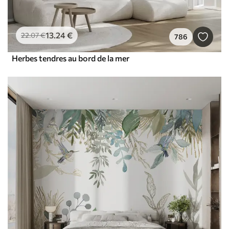
13
.24
€
22
.07
€
786
Herbes tendres au bord de la mer