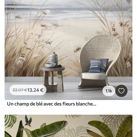
13
.24
€
22
.07
€
1.1k
Un champ de blé avec des fleurs blanches au premier plan, une plage et l'océan à l'arrière-plan, des couleurs neutres et pastel