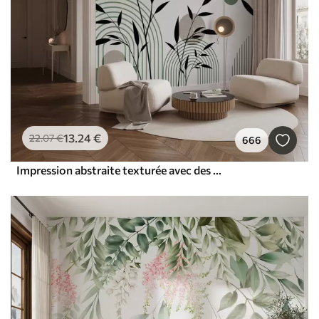
13
.24
€
22
.07
€
666
Impression abstraite texturée avec des formes géométriques, des cercles et des arcs et des plantes noires et vertes sur un fond blanc