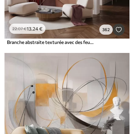
13
.24
€
22
.07
€
362
Branche abstraite texturée avec des feuilles dans les tons marron, beige et rouge, sur un fond de formes abstraites.