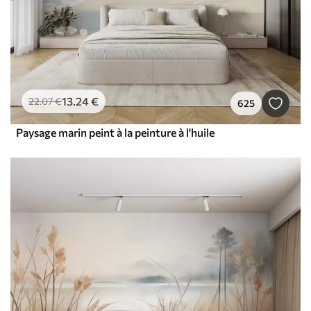
13
.24
€
22
.07
€
625
Paysage marin peint à la peinture à l'huile