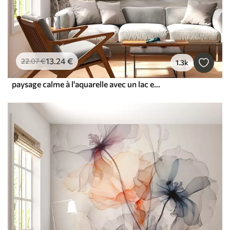
13
.24
€
22
.07
€
1.3k
paysage calme à l'aquarelle avec un lac et un arbre en fleurs