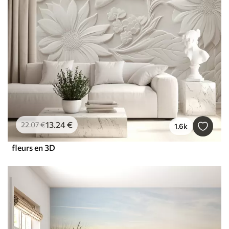
13
.24
€
22
.07
€
1.6k
fleurs en 3D