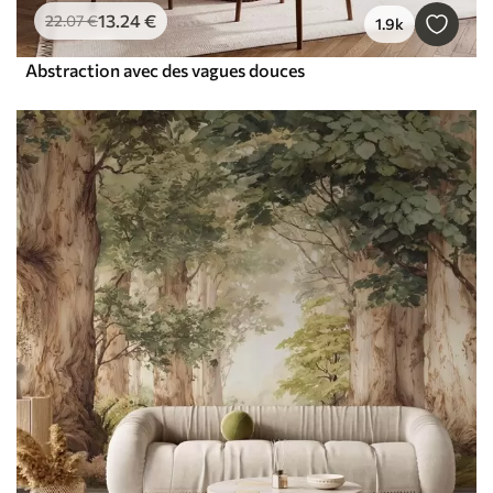
13
.24
€
22
.07
€
1.9k
Abstraction avec des vagues douces