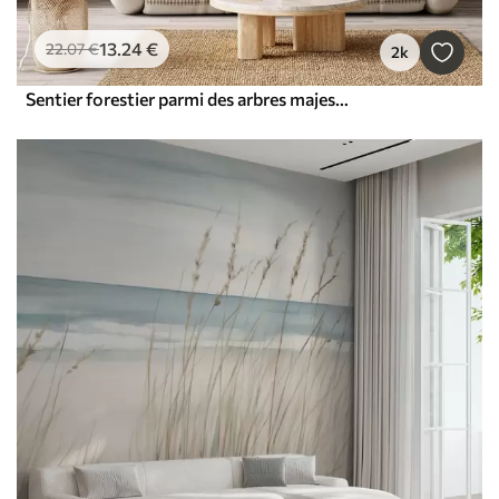
13
.24
€
22
.07
€
2k
Sentier forestier parmi des arbres majestueux, style aquarelle