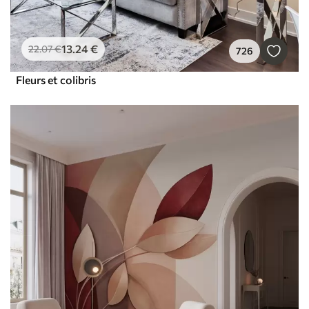
13
.24
€
22
.07
€
726
Fleurs et colibris