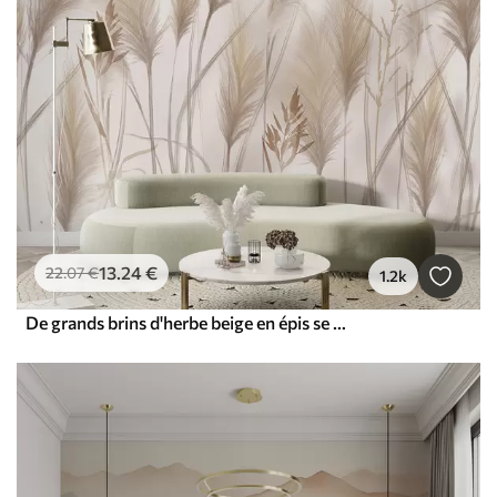
13
.24
€
22
.07
€
1.2k
De grands brins d'herbe beige en épis se balançant dans le vent sur un fond doux et clair