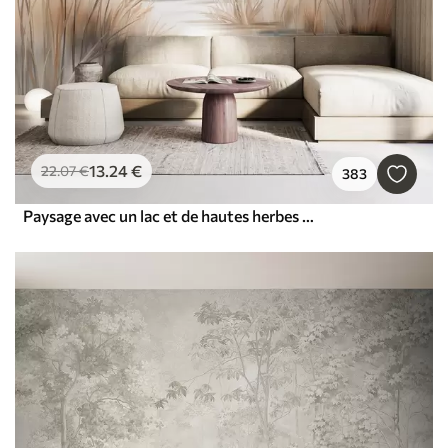
13
.24
€
22
.07
€
383
Paysage avec un lac et de hautes herbes au premier plan, des montagnes à l'arrière-plan, des couleurs douces, texturé