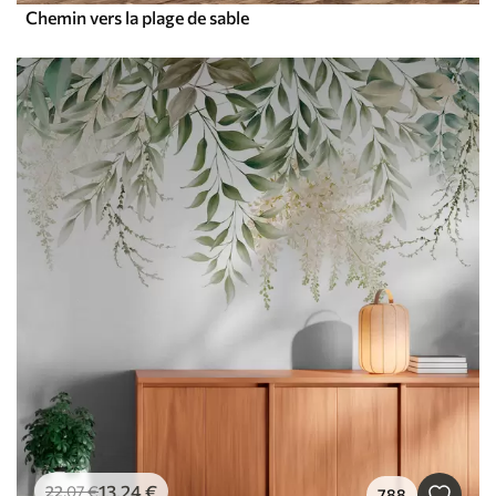
Chemin vers la plage de sable
13
.24
€
22
.07
€
788