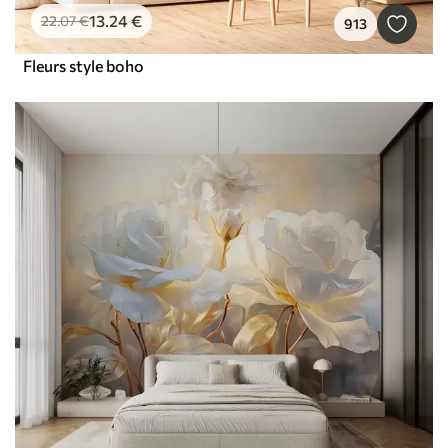
13
.24
€
22
.07
€
913
Fleurs style boho