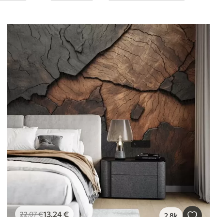
13
.24
€
22
.07
€
2.8k