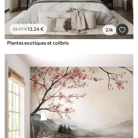
13
.24
€
22
.07
€
2.1k
Plantes exotiques et colibris