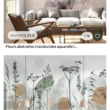
13
.24
€
22
.07
€
1.7k
Fleurs abstraites translucides aquarelle liquide