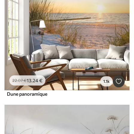
13
.24
€
22
.07
€
1.1k
Dune panoramique