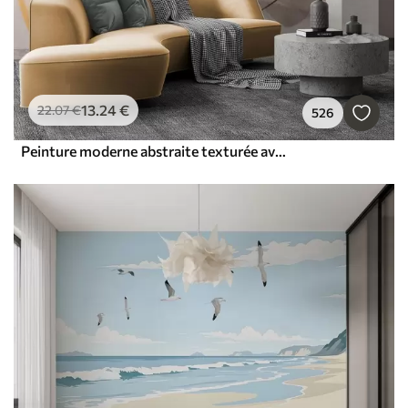
13
.24
€
22
.07
€
526
Peinture moderne abstraite texturée avec des lignes courbes et des formes géométriques dans des tons de gris, blanc et orange