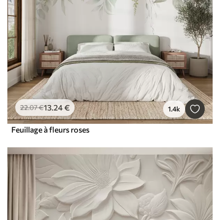
13
.24
€
22
.07
€
1.4k
Feuillage à fleurs roses