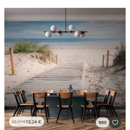
13
.24
€
22
.07
€
980