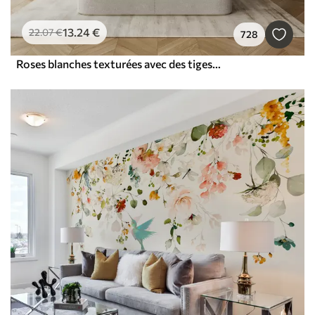
13
.24
€
22
.07
€
728
Roses blanches texturées avec des tiges et des feuilles jaunes, éclairage doux, fond clair avec des formes florales floues