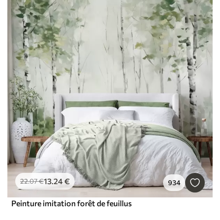
13
.24
€
22
.07
€
934
Peinture imitation forêt de feuillus