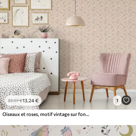
13
.24
€
1
22
.07
€
Oiseaux et roses, motif vintage sur fond rose poudré