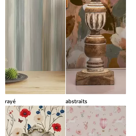
rayé
abstraits