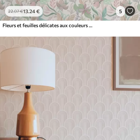
13
.24
€
5
22
.07
€
Fleurs et feuilles délicates aux couleurs pastel sur fond clair