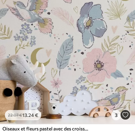
13
.24
€
3
22
.07
€
Oiseaux et fleurs pastel avec des croissants de lune sur fond blanc