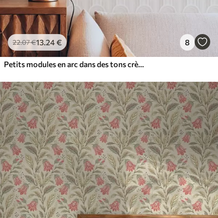
13
.24
€
8
22
.07
€
Petits modules en arc dans des tons crème-beige chauds