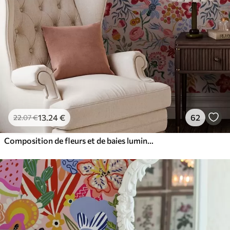
13
.24
€
62
22
.07
€
Composition de fleurs et de baies lumineuses avec des perroquets