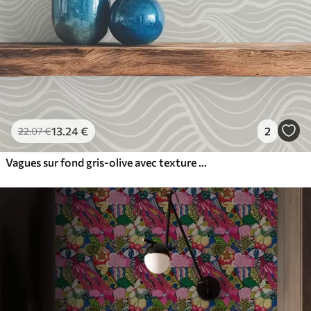
13
.24
€
2
22
.07
€
Vagues sur fond gris-olive avec texture tissu