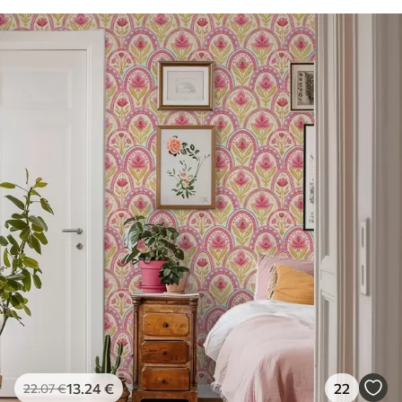
13
.24
€
22
22
.07
€