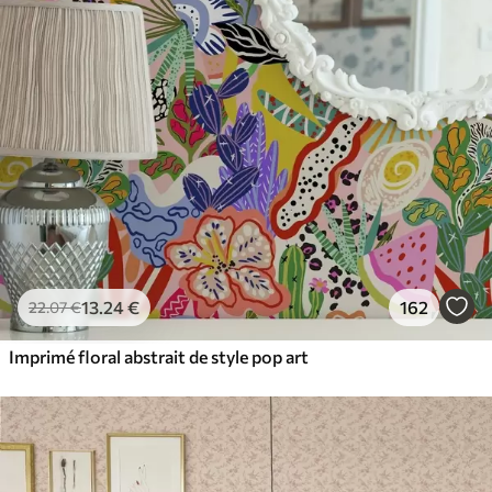
13
.24
€
162
22
.07
€
Imprimé floral abstrait de style pop art