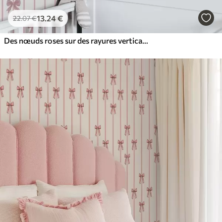
13
.24
€
22
.07
€
Des nœuds roses sur des rayures verticales sur fond clair