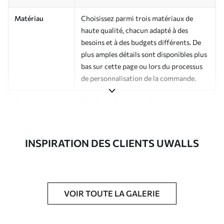
Matériau
Choisissez parmi trois matériaux de
haute qualité, chacun adapté à des
besoins et à des budgets différents. De
plus amples détails sont disponibles plus
bas sur cette page ou lors du processus
de personnalisation de la commande.
Auteur
Studio de design Uwalls
Numéro d'article
a01074
INSPIRATION DES CLIENTS UWALLS
Finition
Semi-mate
Production
Imprimé sur commande et livré en
rouleaux jusqu’à 50 cm de large.
VOIR TOUTE LA GALERIE
Options
Vernis protecteur et/ou colle pour
supplémentaires
papier peint disponibles.