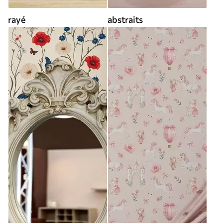
rayé
abstraits