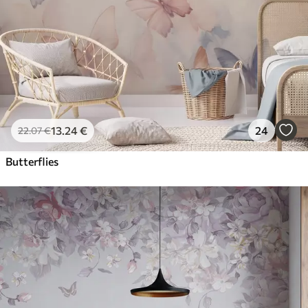
13
.24
€
24
22
.07
€
Butterflies