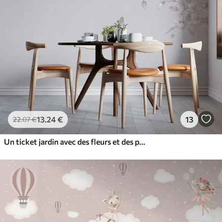
13
.24
€
13
22
.07
€
Un ticket jardin avec des fleurs et des papillons