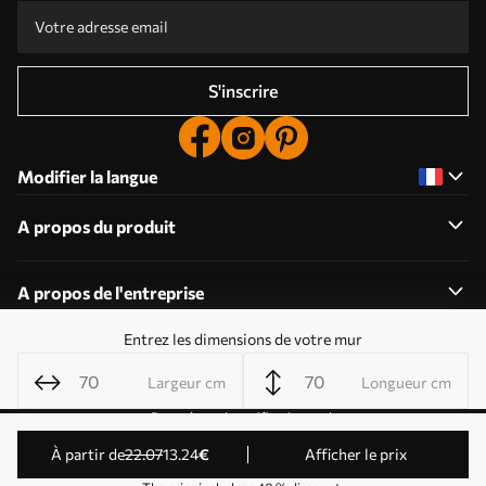
S'inscrire
Modifier la langue
A propos du produit
A propos de l'entreprise
Entrez les dimensions de votre mur
Largeur cm
Longueur cm
Modifier les autorisations relatives aux cookies
Paramètres de notification push
© 2011-2026 Uwalls . Tous droits réservés. Exploité par
à partir de
22
.07
13
.24
€
Afficher le prix
KLW Sp. z o.o. Numéro de TVA : PL9223057591.