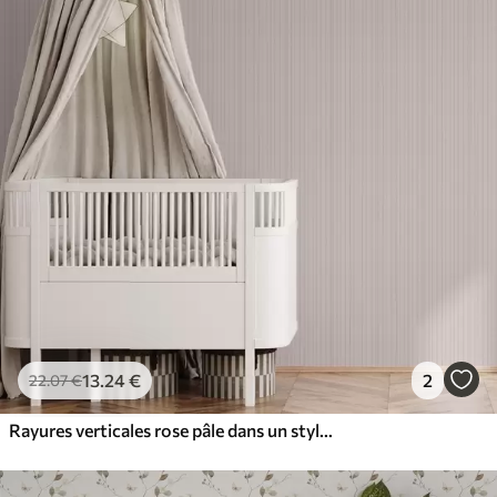
13
.24
€
2
22
.07
€
Rayures verticales rose pâle dans un style délicat