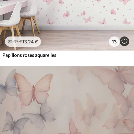
13
.24
€
13
22
.07
€
Papillons roses aquarelles