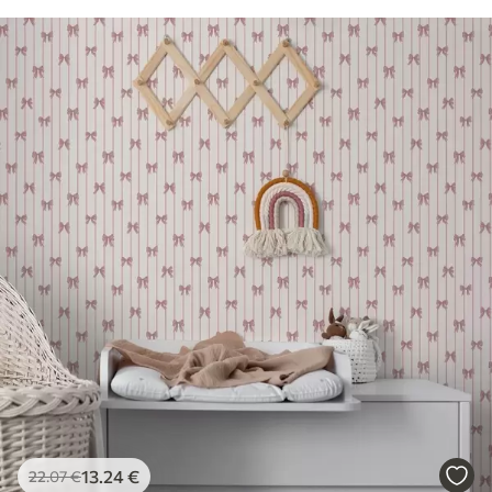
13
.24
€
22
.07
€