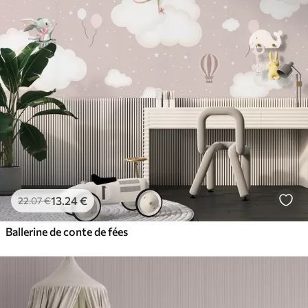
13
.24
€
22
.07
€
Ballerine de conte de fées