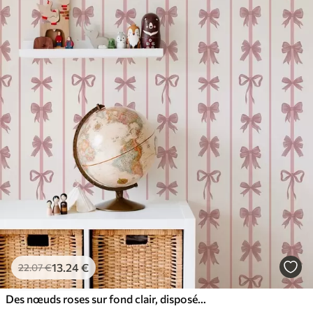
65
.00
39
.00
€
/m²
13
.24
€
22
.07
€
Des nœuds roses sur fond clair, disposés en rayures verticales