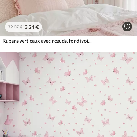
13
.24
€
22
.07
€
Rubans verticaux avec nœuds, fond ivoire