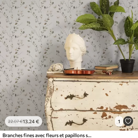
13
.24
€
1
22
.07
€
Branches fines avec fleurs et papillons sur fond blanc