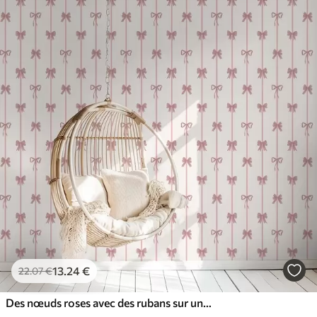
65
.00
39
.00
€
/m²
13
.24
€
22
.07
€
Des nœuds roses avec des rubans sur un fond clair