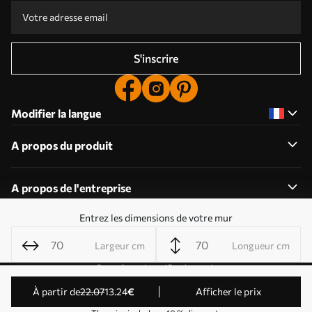
S'inscrire
Modifier la langue
A propos du produit
A propos de l'entreprise
Entrez les dimensions de votre mur
Largeur cm
Longueur cm
Modifier les autorisations relatives aux cookies
Paramètres de notification push
© 2011-2026 Uwalls . Tous droits réservés. Exploité par
à partir de
22
.07
13
.24
€
Afficher le prix
KLW Sp. z o.o. Numéro de TVA : PL9223057591.