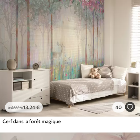
13
.24
€
40
22
.07
€
Cerf dans la forêt magique