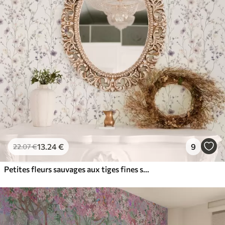
13
.24
€
9
22
.07
€
Petites fleurs sauvages aux tiges fines sur fond clair