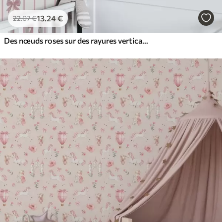
13
.24
€
22
.07
€
Des nœuds roses sur des rayures verticales sur fond clair