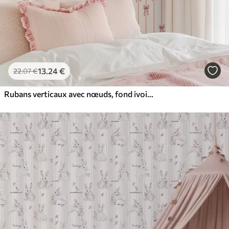
13
.24
€
22
.07
€
Rubans verticaux avec nœuds, fond ivoire