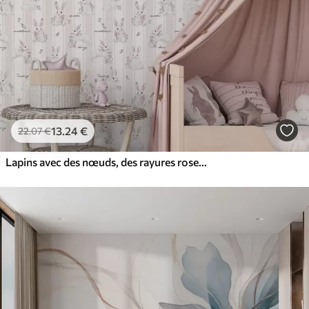
13
.24
€
22
.07
€
Lapins avec des nœuds, des rayures roses et de petites inscriptions