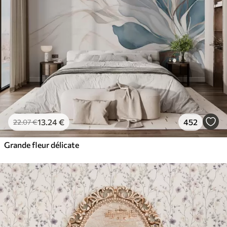
13
.24
€
452
22
.07
€
Grande fleur délicate