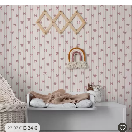
13
.24
€
22
.07
€