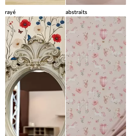
rayé
abstraits