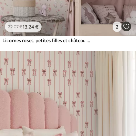
13
.24
€
2
22
.07
€
Licornes roses, petites filles et château sur un fond doux