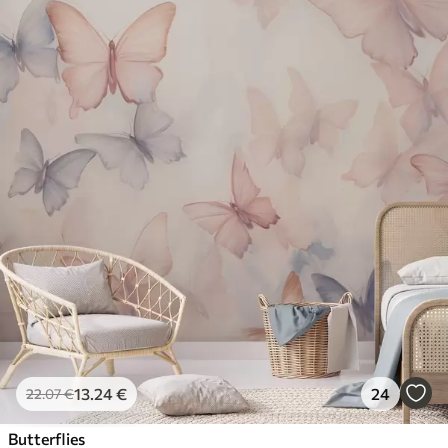
13
.24
€
24
22
.07
€
Butterflies