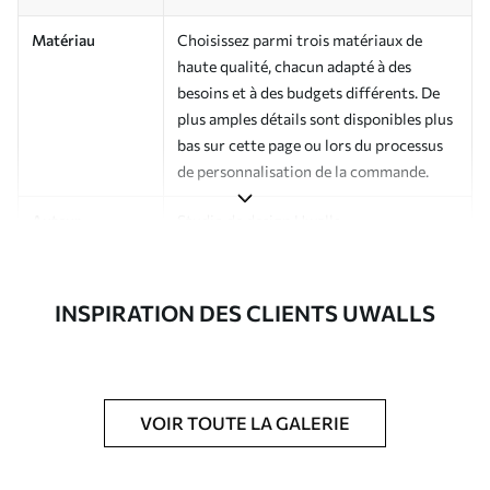
Matériau
Choisissez parmi trois matériaux de
haute qualité, chacun adapté à des
besoins et à des budgets différents. De
plus amples détails sont disponibles plus
bas sur cette page ou lors du processus
de personnalisation de la commande.
Auteur
Studio de design Uwalls
Numéro d'article
a01075
INSPIRATION DES CLIENTS UWALLS
Finition
Semi-mate
Production
Imprimé sur commande et livré en
rouleaux jusqu’à 50 cm de large.
VOIR TOUTE LA GALERIE
Options
Vernis protecteur et/ou colle pour
supplémentaires
papier peint disponibles.