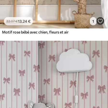
13
.24
€
1
22
.07
€
Motif rose bébé avec chien, fleurs et air