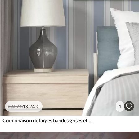
13
.24
€
1
22
.07
€
Combinaison de larges bandes grises et bleues