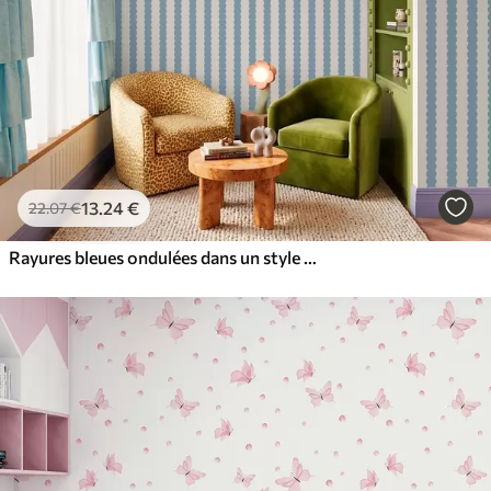
13
.24
€
22
.07
€
Rayures bleues ondulées dans un style minimaliste