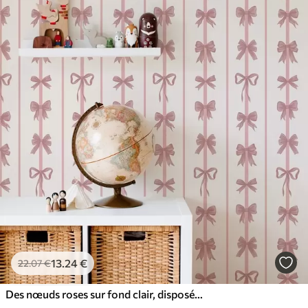
65
.00
39
.00
€
/m²
13
.24
€
22
.07
€
Des nœuds roses sur fond clair, disposés en rayures verticales