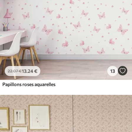
13
.24
€
13
22
.07
€
Papillons roses aquarelles