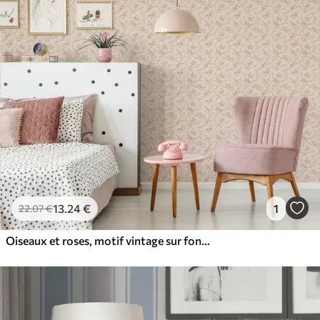
13
.24
€
1
22
.07
€
Oiseaux et roses, motif vintage sur fond rose poudré