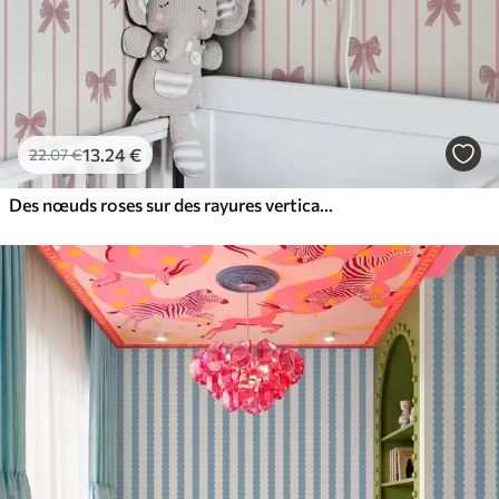
13
.24
€
22
.07
€
Des nœuds roses sur des rayures verticales sur fond clair