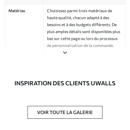
Matériau
Choisissez parmi trois matériaux de
haute qualité, chacun adapté à des
besoins et à des budgets différents. De
plus amples détails sont disponibles plus
bas sur cette page ou lors du processus
de personnalisation de la commande.
Auteur
Studio de design Uwalls
Numéro d'article
a01076
INSPIRATION DES CLIENTS UWALLS
Finition
Semi-mate
Production
Imprimé sur commande et livré en
rouleaux jusqu’à 50 cm de large.
VOIR TOUTE LA GALERIE
Options
Vernis protecteur et/ou colle pour
supplémentaires
papier peint disponibles.