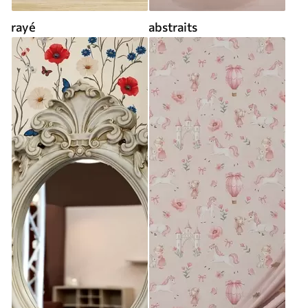
rayé
abstraits