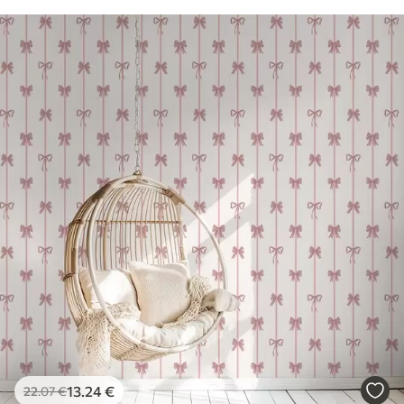
13
.24
€
22
.07
€