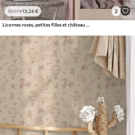
13
.24
€
2
22
.07
€
Licornes roses, petites filles et château sur un fond doux