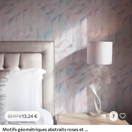
13
.24
€
7
22
.07
€
Motifs géométriques abstraits roses et bleus