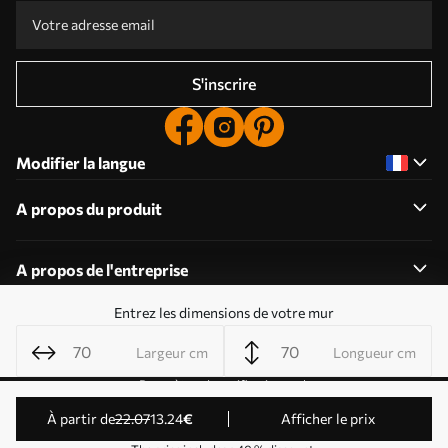
S'inscrire
Modifier la langue
A propos du produit
A propos de l'entreprise
Entrez les dimensions de votre mur
Largeur cm
Longueur cm
Modifier les autorisations relatives aux cookies
Paramètres de notification push
© 2011-2026 Uwalls . Tous droits réservés. Exploité par
à partir de
22
.07
13
.24
€
Afficher le prix
KLW Sp. z o.o. Numéro de TVA : PL9223057591.