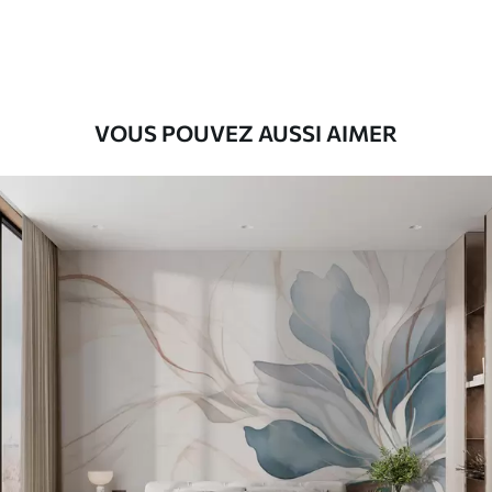
56
.67
34
.00
€
/m²
Vinyle Premium
65
.00
39
.00
€
/m²
VOUS POUVEZ AUSSI AIMER
Peel and Stick
81
.67
49
.00
€
/m²