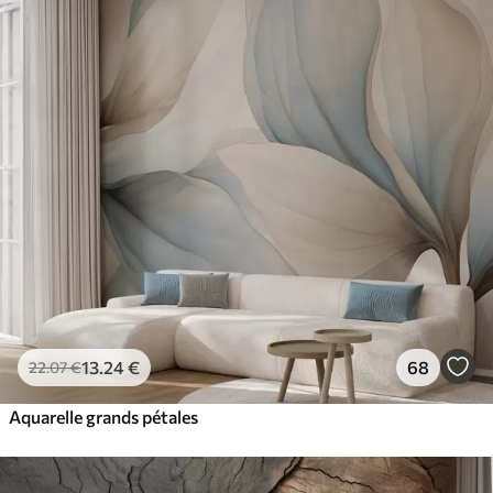
13
.24
€
68
22
.07
€
Aquarelle grands pétales