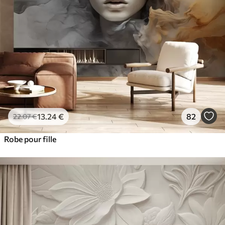
13
.24
€
82
22
.07
€
Robe pour fille