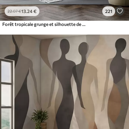
13
.24
€
221
22
.07
€
Forêt tropicale grunge et silhouette de fille