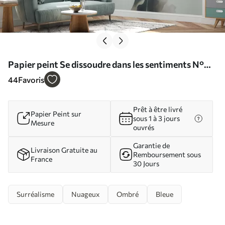
Papier peint Se dissoudre dans les sentiments N°
u74762
44
Favoris
Prêt à être livré
Papier Peint sur
sous 1 à 3 jours
Mesure
ouvrés
Garantie de
Livraison Gratuite au
Remboursement sous
France
30 Jours
Surréalisme
Nuageux
Ombré
Bleue