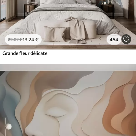
13
.24
€
454
22
.07
€
Grande fleur délicate