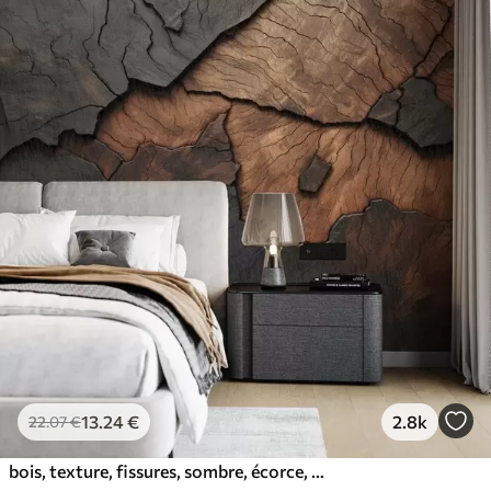
13
.24
€
2.8k
22
.07
€
bois, texture, fissures, sombre, écorce, surface