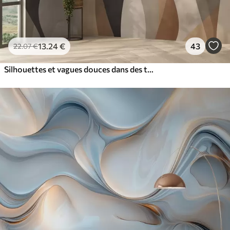
13
.24
€
43
22
.07
€
Silhouettes et vagues douces dans des tons chauds beige-gris