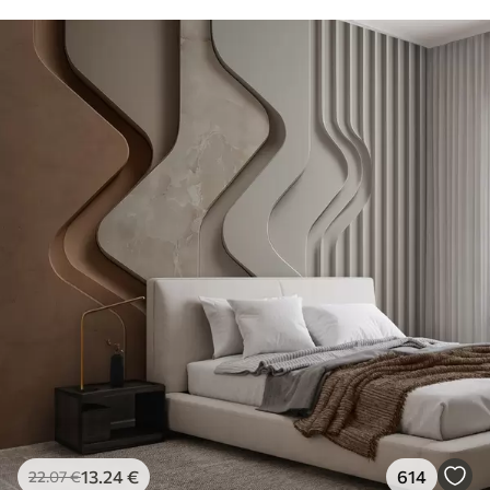
13
.24
€
614
22
.07
€