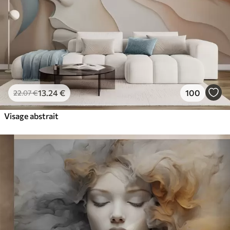
13
.24
€
100
22
.07
€
Visage abstrait