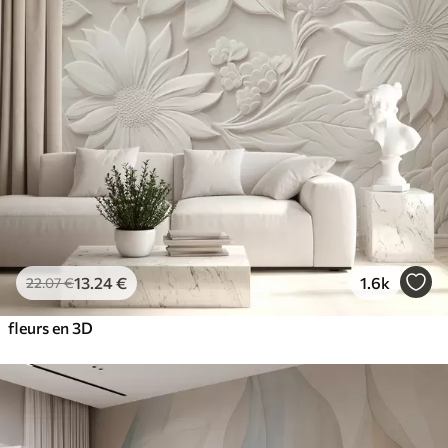
13
.24
€
1.6k
22
.07
€
fleurs en 3D