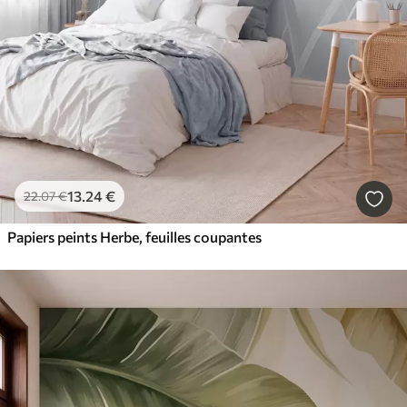
13
.24
€
22
.07
€
Papiers peints Herbe, feuilles coupantes