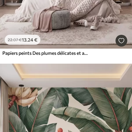
13
.24
€
22
.07
€
Papiers peints Des plumes délicates et aériennes, nimbées d'une brume rose-pêche aux reflets chatoyants