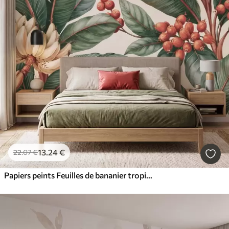
13
.24
€
22
.07
€
Papiers peints Feuilles de bananier tropicales ornées de grappes de baies de café rouges, style aquarelle