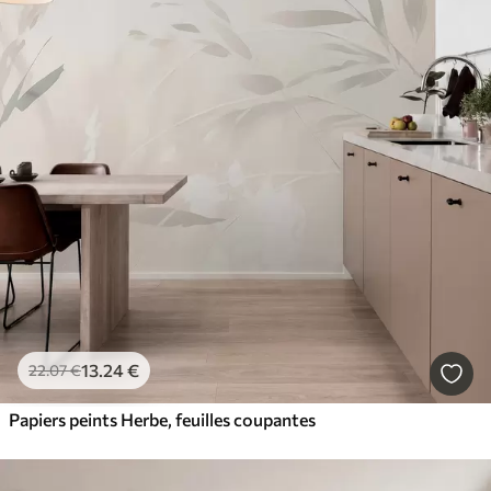
13
.24
€
22
.07
€
Papiers peints Herbe, feuilles coupantes