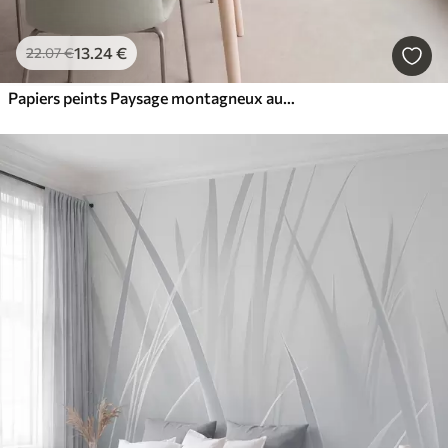
13
.24
€
22
.07
€
Papiers peints Paysage montagneux aux reliefs variés