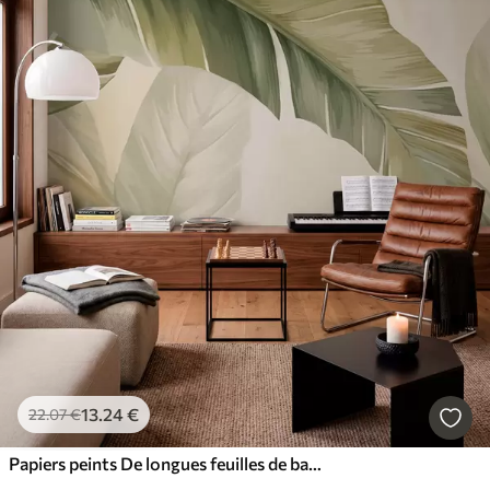
13
.24
€
22
.07
€
Papiers peints De longues feuilles de bananier