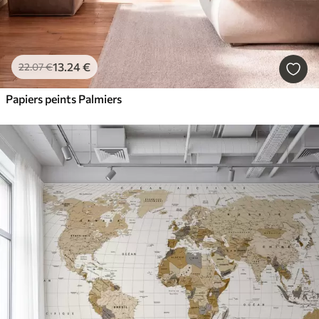
13
.24
€
22
.07
€
Papiers peints Palmiers